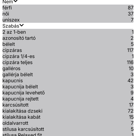
Nem
férfi
87
női
37
uniszex
7
Szabás
2 az 1-ben
1
azonosító tartó
2
bélelt
5
cipzáras
117
cipzára 1/4-es
1
cipzára teljes
116
galléros
10
gallérja bélelt
3
kapucnis
42
kapucnija bélelt
3
kapucnija levehető
9
kapucnija rejtett
4
karcsúsított
17
kialakítása dzseki
72
kialakítása kabát
15
oldalvarrott
7
stílusa karcsúsított
5
stílusa Relaxed fit
1