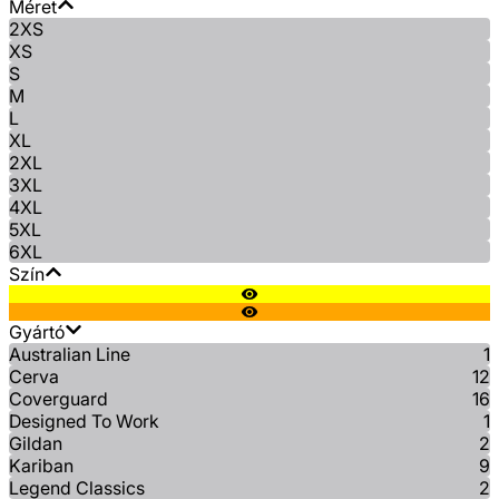
Méret
2XS
XS
S
M
L
XL
2XL
3XL
4XL
5XL
6XL
Szín
Gyártó
Australian Line
1
Cerva
12
Coverguard
16
Designed To Work
1
Gildan
2
Kariban
9
Legend Classics
2