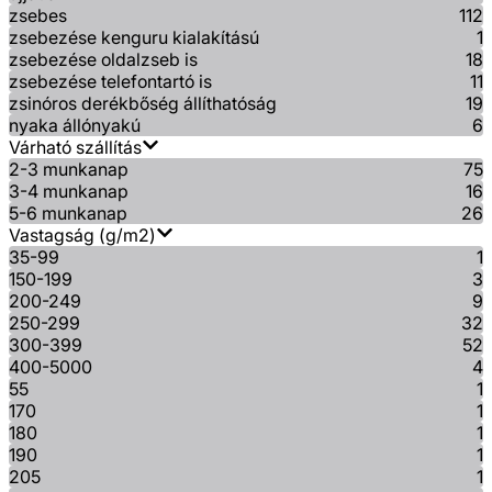
zsebes
112
zsebezése kenguru kialakítású
1
zsebezése oldalzseb is
18
zsebezése telefontartó is
11
zsinóros derékbőség állíthatóság
19
nyaka állónyakú
6
Várható szállítás
2-3 munkanap
75
3-4 munkanap
16
5-6 munkanap
26
Vastagság (g/m2)
35-99
1
150-199
3
200-249
9
250-299
32
300-399
52
400-5000
4
55
1
170
1
180
1
190
1
205
1