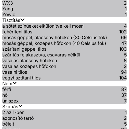
WX3
2
Yang
1
Yowie
1
Tisztítás
a sötét színűeket elkülönítve kell mosni
4
fehéríteni tilos
102
mosás géppel, alacsony hőfokon (30 Celsius fok)
69
mosás géppel, közepes hőfokon (40 Celsius fok)
47
szárítani géppel tilos
103
szárítás felakasztva, csavarás nélkül
5
vasalás alacsony hőfokon
8
vasalás közepes hőfokon
2
vasalni tilos
94
vegytisztítani tilos
104
Nem
férfi
87
női
37
uniszex
7
Szabás
2 az 1-ben
1
azonosító tartó
2
bélelt
5