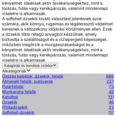
kényelmet. Ideálisak aktív tevékenységekhez, mint a
túrázás, futás vagy kerékpározás, valamint mindennapi
viseletre is alkalmasak.
A softshell dzsekik kiváló választást jelentenek azok
számára, akik könnyű, rugalmas és légáteresztő védelmet
keresnek a változékony időjárási körülmények ellen. Ezek
a dzsekik több rétegű anyagból készülnek, amely
biztosítja a szélállóságot és a vízlepergető képességet,
miközben megőrzik a mozgásszabadságot és a
kényelmet. Ideálisak aktív tevékenységekhez, mint a
túrázás, futás vagy kerékpározás, valamint mindennapi
viseletre is alkalmasak.
Kategóriák és termékek szűrése
Alkategóriák
Összes kabátok, dzsekik, felsők
666
Átmeneti felsők, pulóverek
227
Polárfelsők
73
Munkaruha felsők
49
Kabátok
131
Dzsekik
46
Pilótadzsekik
23
Softshell dzsekik
117