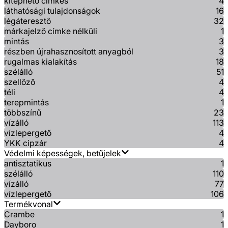
kitéphető címkés
4
láthatósági tulajdonságok
16
légáteresztő
32
márkajelző címke nélküli
1
mintás
3
részben újrahasznosított anyagból
3
rugalmas kialakítás
18
szélálló
51
szellőző
4
téli
4
terepmintás
1
többszínű
23
vízálló
113
vízlepergető
4
YKK cipzár
4
Védelmi képességek, betűjelek
antisztatikus
1
szélálló
110
vízálló
77
vízlepergető
106
Termékvonal
Crambe
1
Dayboro
1