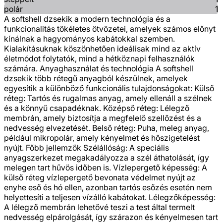
polár
1
A softshell dzsekik a modern technológia és a
funkcionalitás tökéletes ötvözetei, amelyek számos előnyt
kínálnak a hagyományos kabátokkal szemben.
Kialakításuknak köszönhetően ideálisak mind az aktív
életmódot folytatók, mind a hétköznapi felhasználók
számára. Anyaghasználat és technológia A softshell
dzsekik több rétegű anyagból készülnek, amelyek
egyesítik a különböző funkcionális tulajdonságokat: Külső
réteg: Tartós és rugalmas anyag, amely ellenáll a szélnek
és a könnyű csapadéknak. Középső réteg: Lélegző
membrán, amely biztosítja a megfelelő szellőzést és a
nedvesség elvezetését. Belső réteg: Puha, meleg anyag,
például mikropolár, amely kényelmet és hőszigetelést
nyújt. Főbb jellemzők Szélállóság: A speciális
anyagszerkezet megakadályozza a szél áthatolását, így
melegen tart hűvös időben is. Vízlepergető képesség: A
külső réteg vízlepergető bevonata védelmet nyújt az
enyhe eső és hó ellen, azonban tartós esőzés esetén nem
helyettesíti a teljesen vízálló kabátokat. Lélegzőképesség:
A lélegző membrán lehetővé teszi a test által termelt
nedvesség elpárolgását, így szárazon és kényelmesen tart