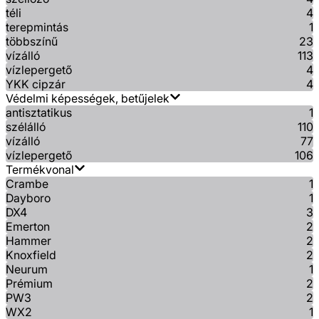
téli
4
terepmintás
1
többszínű
23
vízálló
113
vízlepergető
4
YKK cipzár
4
Védelmi képességek, betűjelek
antisztatikus
1
szélálló
110
vízálló
77
vízlepergető
106
Termékvonal
Crambe
1
Dayboro
1
DX4
3
Emerton
2
Hammer
2
Knoxfield
2
Neurum
1
Prémium
2
PW3
2
WX2
1