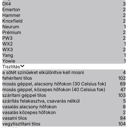
DX4
3
Emerton
2
Hammer
2
Knoxfield
2
Neurum
1
Prémium
2
PW3
2
WX2
1
WX3
2
Yang
1
Yowie
1
Tisztítás
a sötét színűeket elkülönítve kell mosni
4
fehéríteni tilos
102
mosás géppel, alacsony hőfokon (30 Celsius fok)
69
mosás géppel, közepes hőfokon (40 Celsius fok)
47
szárítani géppel tilos
103
szárítás felakasztva, csavarás nélkül
5
vasalás alacsony hőfokon
8
vasalás közepes hőfokon
2
vasalni tilos
94
vegytisztítani tilos
104