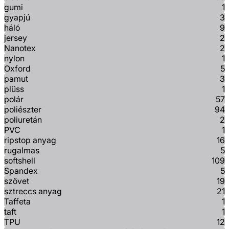
gumi
1
gyapjú
3
háló
9
jersey
2
Nanotex
2
nylon
1
Oxford
5
pamut
3
plüss
1
polár
57
poliészter
94
poliuretán
2
PVC
1
ripstop anyag
16
rugalmas
5
softshell
109
Spandex
5
szövet
19
sztreccs anyag
21
Taffeta
1
taft
1
TPU
12