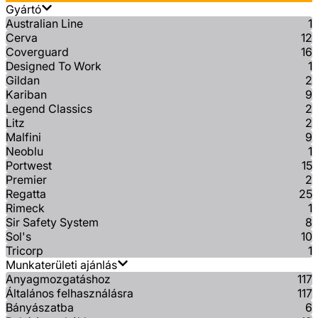
Gyártó
Australian Line
1
Cerva
12
Coverguard
16
Designed To Work
1
Gildan
2
Kariban
9
Legend Classics
2
Litz
2
Malfini
9
Neoblu
1
Portwest
15
Premier
2
Regatta
25
Rimeck
1
Sir Safety System
8
Sol's
10
Tricorp
1
Munkaterületi ajánlás
Anyagmozgatáshoz
117
Általános felhasználásra
117
Bányászatba
6