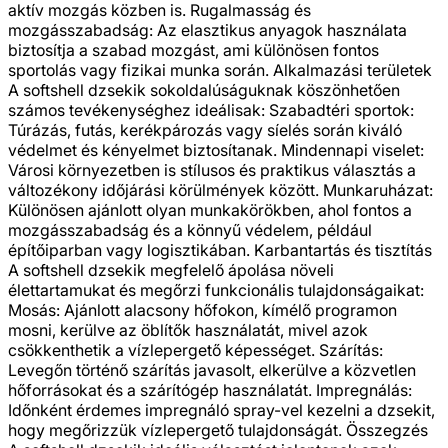
aktív mozgás közben is. Rugalmasság és
mozgásszabadság: Az elasztikus anyagok használata
biztosítja a szabad mozgást, ami különösen fontos
sportolás vagy fizikai munka során. Alkalmazási területek
A softshell dzsekik sokoldalúságuknak köszönhetően
számos tevékenységhez ideálisak: Szabadtéri sportok:
Túrázás, futás, kerékpározás vagy síelés során kiváló
védelmet és kényelmet biztosítanak. Mindennapi viselet:
Városi környezetben is stílusos és praktikus választás a
változékony időjárási körülmények között. Munkaruházat:
Különösen ajánlott olyan munkakörökben, ahol fontos a
mozgásszabadság és a könnyű védelem, például
építőiparban vagy logisztikában. Karbantartás és tisztítás
A softshell dzsekik megfelelő ápolása növeli
élettartamukat és megőrzi funkcionális tulajdonságaikat:
Mosás: Ajánlott alacsony hőfokon, kímélő programon
mosni, kerülve az öblítők használatát, mivel azok
csökkenthetik a vízlepergető képességet. Szárítás:
Levegőn történő szárítás javasolt, elkerülve a közvetlen
hőforrásokat és a szárítógép használatát. Impregnálás:
Időnként érdemes impregnáló spray-vel kezelni a dzsekit,
hogy megőrizzük vízlepergető tulajdonságát. Összegzés