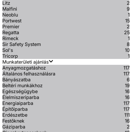
Litz
2
Malfini
9
Neoblu
1
Portwest
15
Premier
2
Regatta
25
Rimeck
1
Sir Safety System
8
Sol's
10
Tricorp
1
Munkaterületi ajánlás
Anyagmozgatáshoz
117
Általános felhasználásra
117
Bányászatba
6
Beltéri munkákhoz
19
Egészségügybe
16
Élelmiszeriparba
16
Energiaiparba
117
Építőiparba
117
Erdészetbe
111
Festőknek
16
Gáziparba
2