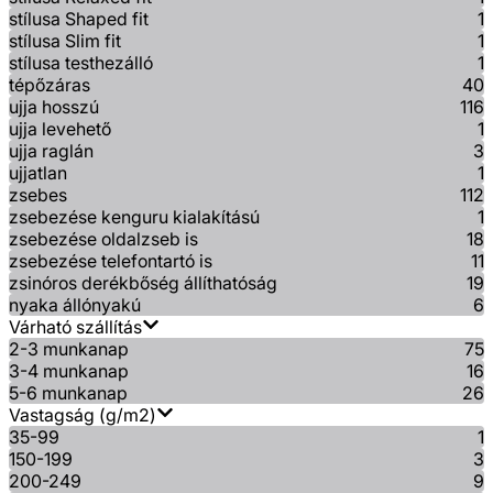
stílusa Shaped fit
1
stílusa Slim fit
1
stílusa testhezálló
1
tépőzáras
40
ujja hosszú
116
ujja levehető
1
ujja raglán
3
ujjatlan
1
zsebes
112
zsebezése kenguru kialakítású
1
zsebezése oldalzseb is
18
zsebezése telefontartó is
11
zsinóros derékbőség állíthatóság
19
nyaka állónyakú
6
Várható szállítás
2-3 munkanap
75
3-4 munkanap
16
5-6 munkanap
26
Vastagság (g/m2)
35-99
1
150-199
3
200-249
9