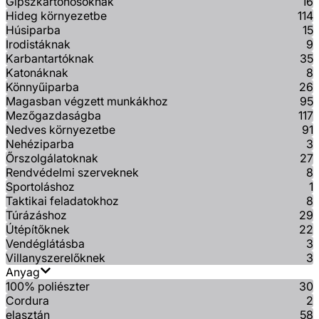
Gipszkartonosoknak
16
Hideg környezetbe
114
Húsiparba
15
Irodistáknak
9
Karbantartóknak
35
Katonáknak
8
Könnyűiparba
26
Magasban végzett munkákhoz
95
Mezőgazdaságba
117
Nedves környezetbe
91
Nehéziparba
3
Őrszolgálatoknak
27
Rendvédelmi szerveknek
8
Sportoláshoz
1
Taktikai feladatokhoz
8
Túrázáshoz
29
Útépítőknek
22
Vendéglátásba
3
Villanyszerelőknek
3
Anyag
100% poliészter
30
Cordura
2
elasztán
58