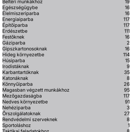
Beltéri munkákhoz
19
Egészségügybe
16
Élelmiszeriparba
16
Energiaiparba
117
Építőiparba
117
Erdészetbe
111
Festőknek
16
Gáziparba
2
Gipszkartonosoknak
16
Hideg környezetbe
114
Húsiparba
15
Irodistáknak
9
Karbantartóknak
35
Katonáknak
8
Könnyűiparba
26
Magasban végzett munkákhoz
95
Mezőgazdaságba
117
Nedves környezetbe
91
Nehéziparba
3
Őrszolgálatoknak
27
Rendvédelmi szerveknek
8
Sportoláshoz
1
Taktikai feladatokhoz
8