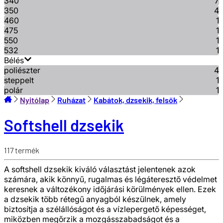
340
7
350
4
460
1
475
1
550
1
532
1
Bélés
poliészter
4
steppelt
1
polár
1
Nyitólap
Ruházat
Kabátok, dzsekik, felsők
Softshell dzsekik
117
termék
A softshell dzsekik kiváló választást jelentenek azok
számára, akik könnyű, rugalmas és légáteresztő védelmet
keresnek a változékony időjárási körülmények ellen. Ezek
a dzsekik több rétegű anyagból készülnek, amely
biztosítja a szélállóságot és a vízlepergető képességet,
miközben megőrzik a mozgásszabadságot és a