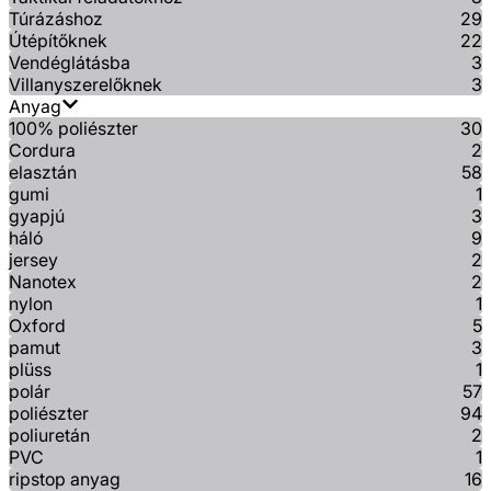
Túrázáshoz
29
Útépítőknek
22
Vendéglátásba
3
Villanyszerelőknek
3
Anyag
100% poliészter
30
Cordura
2
elasztán
58
gumi
1
gyapjú
3
háló
9
jersey
2
Nanotex
2
nylon
1
Oxford
5
pamut
3
plüss
1
polár
57
poliészter
94
poliuretán
2
PVC
1
ripstop anyag
16