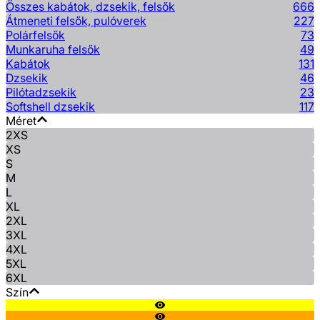
Összes kabátok, dzsekik, felsők
666
Átmeneti felsők, pulóverek
227
Polárfelsők
73
Munkaruha felsők
49
Kabátok
131
Dzsekik
46
Pilótadzsekik
23
Softshell dzsekik
117
Méret
2XS
XS
S
M
L
XL
2XL
3XL
4XL
5XL
6XL
Szín