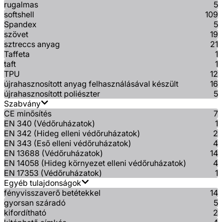
rugalmas
5
softshell
109
Spandex
5
szövet
19
sztreccs anyag
21
Taffeta
1
taft
1
TPU
12
újrahasznosított anyag felhasználásával készült
16
újrahasznosított poliészter
5
Szabvány
CE minősítés
7
EN 340 (Védőruházatok)
1
EN 342 (Hideg elleni védőruházatok)
2
EN 343 (Eső elleni védőruházatok)
4
EN 13688 (Védőruházatok)
14
EN 14058 (Hideg környezet elleni védőruházatok)
4
EN 17353 (Védőruházatok)
1
Egyéb tulajdonságok
fényvisszaverő betétekkel
14
gyorsan száradó
5
kifordítható
2