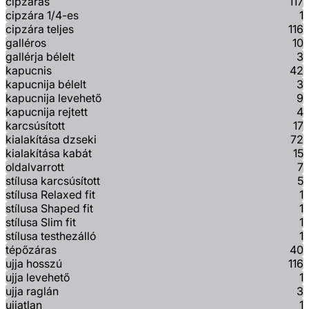
cipzáras
117
cipzára 1/4-es
1
cipzára teljes
116
galléros
10
gallérja bélelt
3
kapucnis
42
kapucnija bélelt
3
kapucnija levehető
9
kapucnija rejtett
4
karcsúsított
17
kialakítása dzseki
72
kialakítása kabát
15
oldalvarrott
7
stílusa karcsúsított
5
stílusa Relaxed fit
1
stílusa Shaped fit
1
stílusa Slim fit
1
stílusa testhezálló
1
tépőzáras
40
ujja hosszú
116
ujja levehető
1
ujja raglán
3
ujjatlan
1