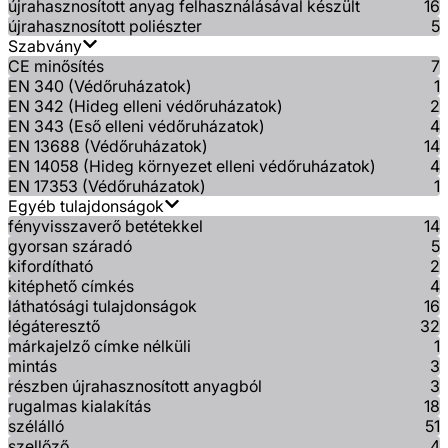
újrahasznosított anyag felhasználásával készült
16
újrahasznosított poliészter
5
Szabvány
CE minősítés
7
EN 340 (Védőruházatok)
1
EN 342 (Hideg elleni védőruházatok)
2
EN 343 (Eső elleni védőruházatok)
4
EN 13688 (Védőruházatok)
14
EN 14058 (Hideg környezet elleni védőruházatok)
4
EN 17353 (Védőruházatok)
1
Egyéb tulajdonságok
fényvisszaverő betétekkel
14
gyorsan száradó
5
kifordítható
2
kitéphető címkés
4
láthatósági tulajdonságok
16
légáteresztő
32
márkajelző címke nélküli
1
mintás
3
részben újrahasznosított anyagból
3
rugalmas kialakítás
18
szélálló
51
szellőző
4