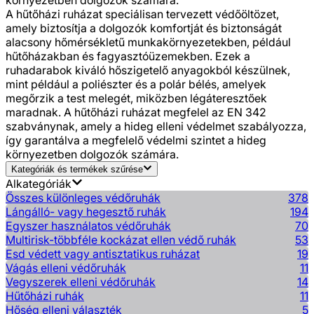
A hűtőházi ruházat speciálisan tervezett védőöltözet,
amely biztosítja a dolgozók komfortját és biztonságát
alacsony hőmérsékletű munkakörnyezetekben, például
hűtőházakban és fagyasztóüzemekben. Ezek a
ruhadarabok kiváló hőszigetelő anyagokból készülnek,
mint például a poliészter és a polár bélés, amelyek
megőrzik a test melegét, miközben légáteresztőek
maradnak. A hűtőházi ruházat megfelel az EN 342
szabványnak, amely a hideg elleni védelmet szabályozza,
így garantálva a megfelelő védelmi szintet a hideg
környezetben dolgozók számára.
Kategóriák és termékek szűrése
Alkategóriák
Összes különleges védőruhák
378
Lángálló- vagy hegesztő ruhák
194
Egyszer használatos védőruhák
70
Multirisk-többféle kockázat ellen védő ruhák
53
Esd védett vagy antisztatikus ruházat
19
Vágás elleni védőruhák
11
Vegyszerek elleni védőruhák
14
Hűtőházi ruhák
11
Hőség elleni választék
5