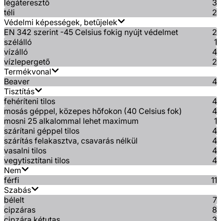
légáteresztő
3
téli
2
Védelmi képességek, betűjelek
EN 342 szerint -45 Celsius fokig nyújt védelmet
2
szélálló
1
vízálló
4
vízlepergető
2
Termékvonal
Beaver
4
Tisztítás
fehéríteni tilos
4
mosás géppel, közepes hőfokon (40 Celsius fok)
4
mosni 25 alkalommal lehet maximum
1
szárítani géppel tilos
4
szárítás felakasztva, csavarás nélkül
4
vasalni tilos
4
vegytisztítani tilos
4
Nem
férfi
11
Szabás
bélelt
7
cipzáras
8
cipzára kétutas
3