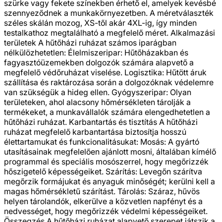
szürke vagy fekete színekben érhető el, amelyek kevésbé
szennyeződnek a munkakörnyezetben. A méretválaszték
széles skálán mozog, XS-től akár 4XL-ig, így minden
testalkathoz megtalálható a megfelelő méret. Alkalmazási
területek A hűtőházi ruházat számos iparágban
nélkülözhetetlen: Élelmiszeripar: Hűtőházakban és
fagyasztóüzemekben dolgozók számára alapvető a
megfelelő védőruházat viselése. Logisztika: Hűtött áruk
szállítása és raktározása során a dolgozóknak védelemre
van szükségük a hideg ellen. Gyógyszeripar: Olyan
területeken, ahol alacsony hőmérsékleten tárolják a
termékeket, a munkavállalók számára elengedhetetlen a
hűtőházi ruházat. Karbantartás és tisztítás A hűtőházi
ruházat megfelelő karbantartása biztosítja hosszú
élettartamukat és funkcionalitásukat: Mosás: A gyártó
utasításainak megfelelően ajánlott mosni, általában kímélő
programmal és speciális mosószerrel, hogy megőrizzék
hőszigetelő képességeiket. Szárítás: Levegőn szárítva
megőrzik formájukat és anyaguk minőségét; kerülni kell a
magas hőmérsékletű szárítást. Tárolás: Száraz, hűvös
helyen tárolandók, elkerülve a közvetlen napfényt és a
nedvességet, hogy megőrizzék védelmi képességeiket.
Összegzés A hűtőházi ruházat alapvető szerepet játszik a