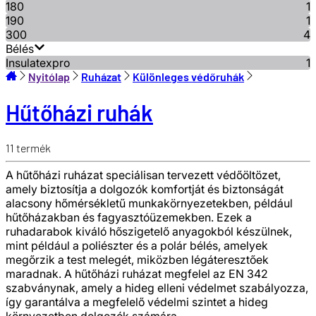
180
1
190
1
300
4
Bélés
Insulatexpro
1
Nyitólap
Ruházat
Különleges védőruhák
Hűtőházi ruhák
11
termék
A hűtőházi ruházat speciálisan tervezett védőöltözet,
amely biztosítja a dolgozók komfortját és biztonságát
alacsony hőmérsékletű munkakörnyezetekben, például
hűtőházakban és fagyasztóüzemekben. Ezek a
ruhadarabok kiváló hőszigetelő anyagokból készülnek,
mint például a poliészter és a polár bélés, amelyek
megőrzik a test melegét, miközben légáteresztőek
maradnak. A hűtőházi ruházat megfelel az EN 342
szabványnak, amely a hideg elleni védelmet szabályozza,
így garantálva a megfelelő védelmi szintet a hideg
környezetben dolgozók számára.