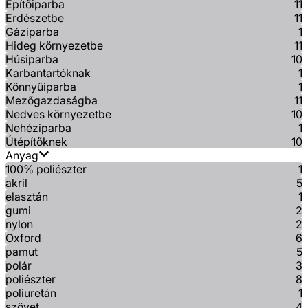
Építőiparba
11
Erdészetbe
11
Gáziparba
1
Hideg környezetbe
11
Húsiparba
10
Karbantartóknak
1
Könnyűiparba
1
Mezőgazdaságba
11
Nedves környezetbe
10
Nehéziparba
1
Útépítőknek
10
Anyag
100% poliészter
1
akril
5
elasztán
1
gumi
2
nylon
2
Oxford
6
pamut
5
polár
3
poliészter
8
poliuretán
1
szövet
4