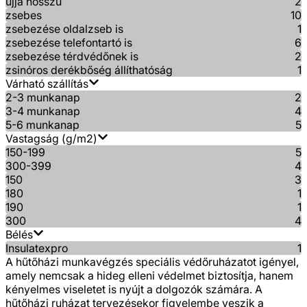
ujja hosszú
2
zsebes
10
zsebezése oldalzseb is
1
zsebezése telefontartó is
6
zsebezése térdvédőnek is
2
zsinóros derékbőség állíthatóság
1
Várható szállítás
2-3 munkanap
2
3-4 munkanap
4
5-6 munkanap
5
Vastagság (g/m2)
150-199
5
300-399
4
150
3
180
1
190
1
300
4
Bélés
Insulatexpro
1
A hűtőházi munkavégzés speciális védőruházatot igényel,
amely nemcsak a hideg elleni védelmet biztosítja, hanem
kényelmes viseletet is nyújt a dolgozók számára. A
hűtőházi ruházat tervezésekor figyelembe veszik a