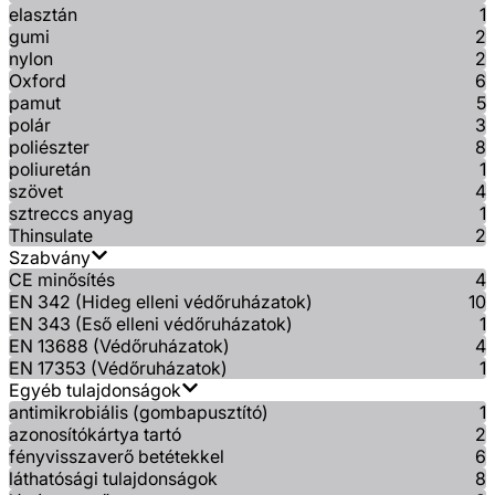
elasztán
1
gumi
2
nylon
2
Oxford
6
pamut
5
polár
3
poliészter
8
poliuretán
1
szövet
4
sztreccs anyag
1
Thinsulate
2
Szabvány
CE minősítés
4
EN 342 (Hideg elleni védőruházatok)
10
EN 343 (Eső elleni védőruházatok)
1
EN 13688 (Védőruházatok)
4
EN 17353 (Védőruházatok)
1
Egyéb tulajdonságok
antimikrobiális (gombapusztító)
1
azonosítókártya tartó
2
fényvisszaverő betétekkel
6
láthatósági tulajdonságok
8