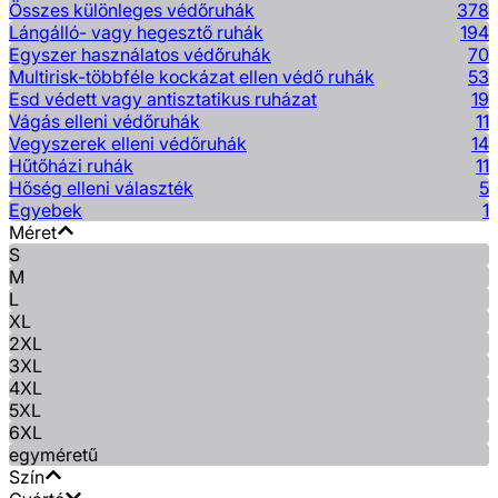
Összes különleges védőruhák
378
Lángálló- vagy hegesztő ruhák
194
Egyszer használatos védőruhák
70
Multirisk-többféle kockázat ellen védő ruhák
53
Esd védett vagy antisztatikus ruházat
19
Vágás elleni védőruhák
11
Vegyszerek elleni védőruhák
14
Hűtőházi ruhák
11
Hőség elleni választék
5
Egyebek
1
Méret
S
M
L
XL
2XL
3XL
4XL
5XL
6XL
egyméretű
Szín