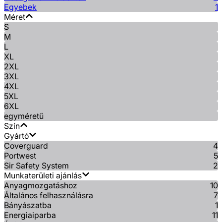
Egyebek
1
Méret
S
M
L
XL
2XL
3XL
4XL
5XL
6XL
egyméretű
Szín
Gyártó
Coverguard
4
Portwest
5
Sir Safety System
2
Munkaterületi ajánlás
Anyagmozgatáshoz
10
Általános felhasználásra
7
Bányászatba
1
Energiaiparba
11