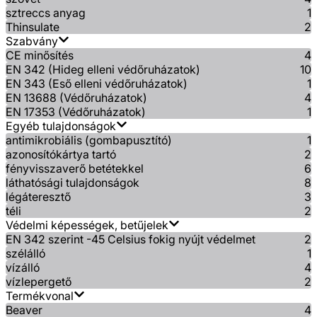
sztreccs anyag
1
Thinsulate
2
Szabvány
CE minősítés
4
EN 342 (Hideg elleni védőruházatok)
10
EN 343 (Eső elleni védőruházatok)
1
EN 13688 (Védőruházatok)
4
EN 17353 (Védőruházatok)
1
Egyéb tulajdonságok
antimikrobiális (gombapusztító)
1
azonosítókártya tartó
2
fényvisszaverő betétekkel
6
láthatósági tulajdonságok
8
légáteresztő
3
téli
2
Védelmi képességek, betűjelek
EN 342 szerint -45 Celsius fokig nyújt védelmet
2
szélálló
1
vízálló
4
vízlepergető
2
Termékvonal
Beaver
4