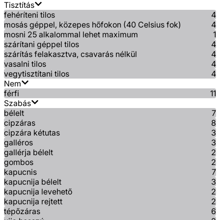
Tisztítás
fehéríteni tilos
4
mosás géppel, közepes hőfokon (40 Celsius fok)
4
mosni 25 alkalommal lehet maximum
1
szárítani géppel tilos
4
szárítás felakasztva, csavarás nélkül
4
vasalni tilos
4
vegytisztítani tilos
4
Nem
férfi
11
Szabás
bélelt
7
cipzáras
8
cipzára kétutas
3
galléros
3
gallérja bélelt
2
gombos
2
kapucnis
7
kapucnija bélelt
3
kapucnija levehető
2
kapucnija rejtett
2
tépőzáras
6