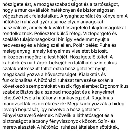
hőszigetelést, a mozgásszabadságot és a tartósságot,
hogy a munkavállalók hatékonyan és biztonságosan
végezhessék feladataikat. Anyaghasználat és kényelem A
hűtőházi ruházat gyártásához olyan anyagokat
használnak, amelyek kiváló hőszigetelő tulajdonságokkal
rendelkeznek: Poliészter külső réteg: Vízlepergető és
szélálló tulajdonságokkal bír, így védelmet nyújt a
nedvesség és a hideg szél ellen. Polár bélés: Puha és
meleg anyag, amely kényelmes viseletet biztosít,
miközben megőrzi a test hőjét. Hőszigetelő töltet: A
kabátok és nadrágok belsejében található szintetikus
szálakból készült töltet extra hőszigetelést nyújt,
megakadályozva a hőveszteséget. Kialakítás és
funkcionalitás A hűtőházi ruházat tervezése során a
következő szempontokat veszik figyelembe: Ergonomikus
szabás: Biztosítja a szabad mozgást és a kényelmet,
lehetővé téve a hatékony munkavégzést. Rugalmas
mandzsetták és derékrészek: Megakadályozzák a hideg
levegő bejutását, így növelve a hőszigetelést.
Fényvisszaverő elemek: Növelik a láthatóságot és a
biztonságot alacsony fényviszonyok között. Szín- és
méretválaszték A hűtőházi ruházat általában sötétkék,