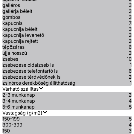
galléros
3
gallérja bélelt
2
gombos
2
kapucnis
7
kapucnija bélelt
3
kapucnija levehető
2
kapucnija rejtett
2
tépőzáras
6
ujja hosszú
2
zsebes
10
zsebezése oldalzseb is
1
zsebezése telefontartó is
6
zsebezése térdvédőnek is
2
zsinóros derékbőség állíthatóság
1
Várható szállítás
2-3 munkanap
2
3-4 munkanap
4
5-6 munkanap
5
Vastagság (g/m2)
150-199
5
300-399
4
150
3