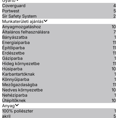
Gyártó
Coverguard
4
Portwest
5
Sir Safety System
2
Munkaterületi ajánlás
Anyagmozgatáshoz
10
Általános felhasználásra
7
Bányászatba
1
Energiaiparba
11
Építőiparba
11
Erdészetbe
11
Gáziparba
1
Hideg környezetbe
11
Húsiparba
10
Karbantartóknak
1
Könnyűiparba
1
Mezőgazdaságba
11
Nedves környezetbe
10
Nehéziparba
1
Útépítőknek
10
Anyag
100% poliészter
1
akril
5