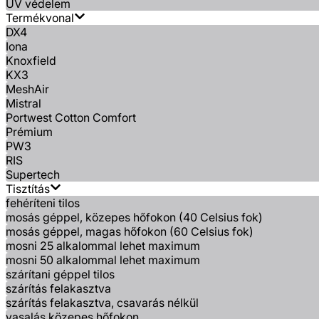
UV védelem
Termékvonal
DX4
Iona
Knoxfield
KX3
MeshAir
Mistral
Portwest Cotton Comfort
Prémium
PW3
RIS
Supertech
Tisztítás
fehéríteni tilos
mosás géppel, közepes hőfokon (40 Celsius fok)
mosás géppel, magas hőfokon (60 Celsius fok)
mosni 25 alkalommal lehet maximum
mosni 50 alkalommal lehet maximum
szárítani géppel tilos
szárítás felakasztva
szárítás felakasztva, csavarás nélkül
vasalás közepes hőfokon