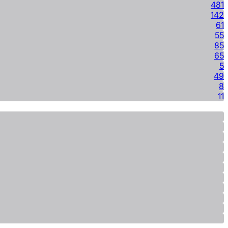
481
142
61
55
85
65
5
49
8
11