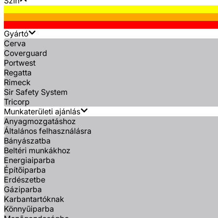
Szín
Gyártó
Cerva
Coverguard
Portwest
Regatta
Rimeck
Sir Safety System
Tricorp
Munkaterületi ajánlás
Anyagmozgatáshoz
Általános felhasználásra
Bányászatba
Beltéri munkákhoz
Energiaiparba
Építőiparba
Erdészetbe
Gáziparba
Karbantartóknak
Könnyűiparba