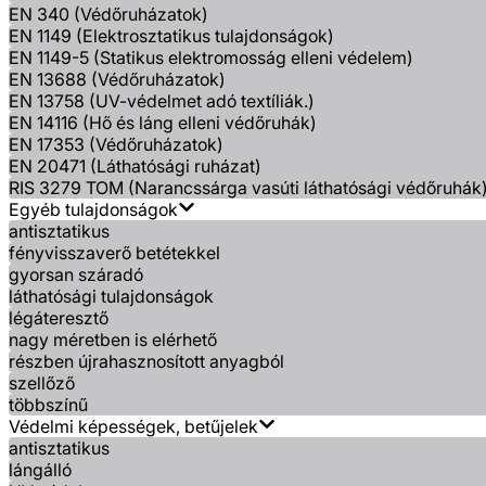
EN 340 (Védőruházatok)
EN 1149 (Elektrosztatikus tulajdonságok)
EN 1149-5 (Statikus elektromosság elleni védelem)
EN 13688 (Védőruházatok)
EN 13758 (UV-védelmet adó textíliák.)
EN 14116 (Hő és láng elleni védőruhák)
EN 17353 (Védőruházatok)
EN 20471 (Láthatósági ruházat)
RIS 3279 TOM (Narancssárga vasúti láthatósági védőruhák
Egyéb tulajdonságok
antisztatikus
fényvisszaverő betétekkel
gyorsan száradó
láthatósági tulajdonságok
légáteresztő
nagy méretben is elérhető
részben újrahasznosított anyagból
szellőző
többszínű
Védelmi képességek, betűjelek
antisztatikus
lángálló