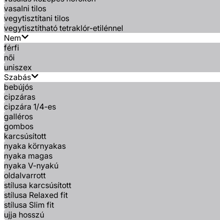
vasalni tilos
vegytisztítani tilos
vegytisztítható tetraklór-etilénnel
Nem
férfi
női
uniszex
Szabás
bebújós
cipzáras
cipzára 1/4-es
galléros
gombos
karcsúsított
nyaka környakas
nyaka magas
nyaka V-nyakú
oldalvarrott
stílusa karcsúsított
stílusa Relaxed fit
stílusa Slim fit
ujja hosszú