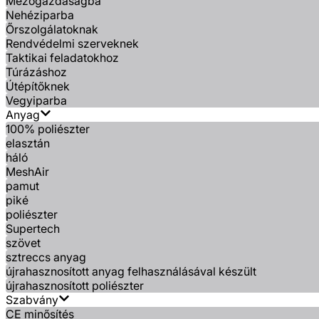
Mezőgazdaságba
Nehéziparba
Őrszolgálatoknak
Rendvédelmi szerveknek
Taktikai feladatokhoz
Túrázáshoz
Útépítőknek
Vegyiparba
Anyag
100% poliészter
elasztán
háló
MeshAir
pamut
piké
poliészter
Supertech
szövet
sztreccs anyag
újrahasznosított anyag felhasználásával készült
újrahasznosított poliészter
Szabvány
CE minősítés