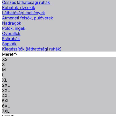
Összes láthatósági ruhák
Kabátok, dzsekik
Láthatósági mellények
Átmeneti felsők, pulóverek
Nadrágok
Pólók, ingek
Overallok
Esőruhák
Sapkák
Kiegészítők (láthatósági ruhák)
Méret
XS
S
M
L
XL
2XL
3XL
4XL
5XL
6XL
7XL