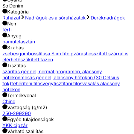
So Denim
Kategória
Ruházat
Nadrágok és alsóruházatok
Deréknadrágok
Nem
férfi
Anyag
pamut
elasztán
Szabás
zsebes
gombos
stílusa Slim fit
cipzáras
hosszított szárral is
elérhető
szűkített fazon
Tisztítás
szárítás géppel, normál programon, alacsony
hőfokon
mosás géppel, alacsony hőfokon (30 Celsius
fok)
fehéríteni tilos
vegytisztítani tilos
vasalás alacsony
hőfokon
Termékvonal
Chino
Vastagság (g/m2)
250-299
290
Egyéb tulajdonságok
YKK cipzár
Várható szállítás