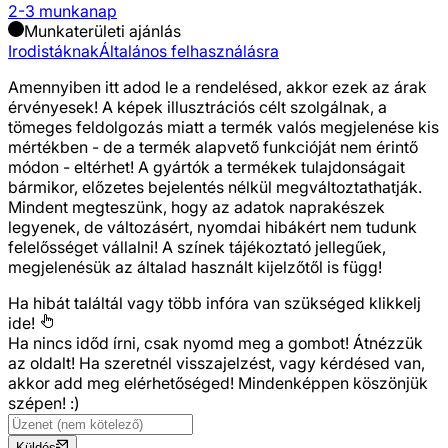
2-3 munkanap
Munkaterületi ajánlás
Irodistáknak
Általános felhasználásra
Amennyiben itt adod le a rendelésed, akkor ezek az árak
érvényesek! A képek illusztrációs célt szolgálnak, a
tömeges feldolgozás miatt a termék valós megjelenése kis
mértékben - de a termék alapvető funkcióját nem érintő
módon - eltérhet! A gyártók a termékek tulajdonságait
bármikor, előzetes bejelentés nélkül megváltoztathatják.
Mindent megteszünk, hogy az adatok naprakészek
legyenek, de változásért, nyomdai hibákért nem tudunk
felelősséget vállalni! A színek tájékoztató jellegűek,
megjelenésük az általad használt kijelzőtől is függ!
Ha hibát találtál vagy több infóra van szükséged
klikkelj
ide!
Ha nincs időd írni, csak nyomd meg a gombot! Átnézzük
az oldalt! Ha szeretnél visszajelzést, vagy kérdésed van,
akkor add meg elérhetőséged! Mindenképpen köszönjük
szépen! :)
Küldés