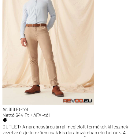
Ár:
818
Ft
-tól
Nettó
644
Ft + ÁFA
-tól
OUTLET: A narancssárga árral megjelölt termékek ki lesznek
vezetve és jellemzően csak kis darabszámban elérhetőek. A