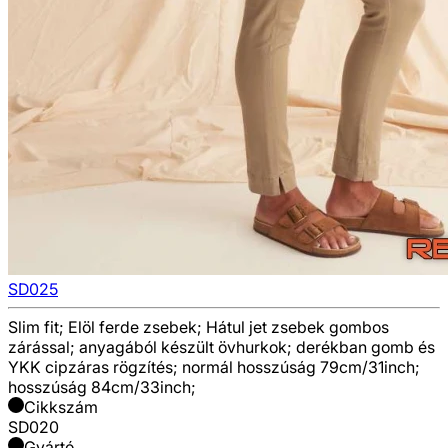
SD025
Slim fit; Elöl ferde zsebek; Hátul jet zsebek gombos
zárással; anyagából készült övhurkok; derékban gomb és
YKK cipzáras rögzítés; normál hosszúság 79cm/31inch;
hosszúság 84cm/33inch;
Cikkszám
SD020
Gyártó