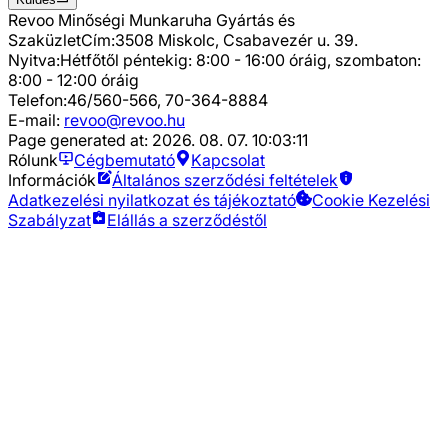
Revoo Minőségi Munkaruha Gyártás és
Szaküzlet
Cím:
3508 Miskolc, Csabavezér u. 39.
Nyitva:
Hétfőtől péntekig: 8:00 - 16:00 óráig, szombaton:
8:00 - 12:00 óráig
Telefon:
46/560-566, 70-364-8884
E-mail:
revoo@revoo.hu
Page generated at:
2026. 08. 07. 10:03:11
Rólunk
Cégbemutató
Kapcsolat
Információk
Általános szerződési feltételek
Adatkezelési nyilatkozat és tájékoztató
Cookie Kezelési
Szabályzat
Elállás a szerződéstől