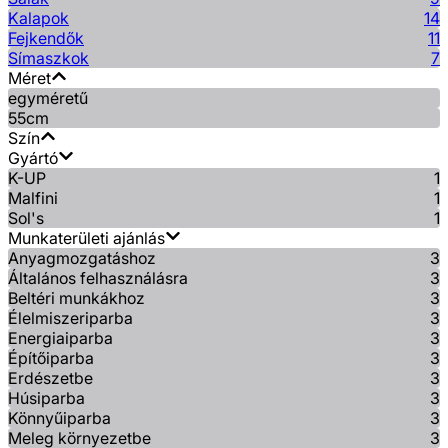
Kalapok
14
Fejkendők
11
Símaszkok
7
Méret
egyméretű
55cm
Szín
Gyártó
K-UP
1
Malfini
1
Sol's
1
Munkaterületi ajánlás
Anyagmozgatáshoz
3
Általános felhasználásra
3
Beltéri munkákhoz
3
Élelmiszeriparba
3
Energiaiparba
3
Építőiparba
3
Erdészetbe
3
Húsiparba
3
Könnyűiparba
3
Meleg környezetbe
3