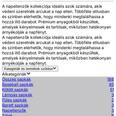
A napellenzők kollekciója ideális azok számára, akik
védeni szeretnék arcukat a nap ellen. Többféle stílusban
és színben elérhetők, hogy mindenki megtalálhassa a
hozzá illő darabot. Prémium anyagokból készültek,
amelyek kényelmesek és tartósak, miközben hatékonyan
árnyékolják a napfényt.
A napellenzők kollekciója ideális azok számára, akik
védeni szeretnék arcukat a nap ellen. Többféle stílusban
és színben elérhetők, hogy mindenki megtalálhassa a
hozzá illő darabot. Prémium anyagokból készültek,
amelyek kényelmesek és tartósak, miközben hatékonyan
árnyékolják a napfényt.
Kategóriák és termékek szűrése
Alkategóriák
Összes sapkák
188
Baseball sapkák
85
Kötött sapkák
51
Lámpás sapkák
3
Füles sapkák
2
Barett sapkák
3
Napellenzők
3
Sálak
9