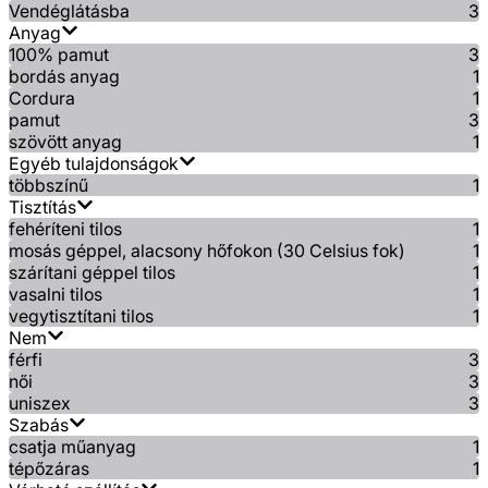
Vendéglátásba
3
Anyag
100% pamut
3
bordás anyag
1
Cordura
1
pamut
3
szövött anyag
1
Egyéb tulajdonságok
többszínű
1
Tisztítás
fehéríteni tilos
1
mosás géppel, alacsony hőfokon (30 Celsius fok)
1
szárítani géppel tilos
1
vasalni tilos
1
vegytisztítani tilos
1
Nem
férfi
3
női
3
uniszex
3
Szabás
csatja műanyag
1
tépőzáras
1