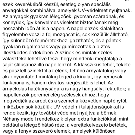
ezek keverékéből készül, esetleg olyan speciális
anyagokkal kombinálva, amelyek UV-védelmet nyújtanak.
Az anyagok gyakran lélegzőek, gyorsan száradnak, és
könnyűek, így kényelmes viseletet biztosítanak még
hosszabb időn át is a napon. A napellenzők kialakítása
figyelembe veszi a fej mozgását is; sok közülük állítható,
így különböző fejméretekhez igazíthatók, és a pántok
gyakran rugalmasak vagy gumírozottak a biztos
illeszkedés érdekében. A színek és minták széles
választéka lehetővé teszi, hogy mindenki megtalálja a
saját stílusához illő napellenzőt. A klasszikus fehér, fekete
és pasztell színektől az élénk, feltűnő árnyalatokig vagy
akár nyomtatott mintákig terjed a kínálat, így nemcsak
funkcionális, hanem divatos kiegészítő is lehet. Az
árnyékolás hatékonyságára is nagy hangsúlyt fektettek; a
napellenzők peremei elég szélesek ahhoz, hogy
megvédjék az arcot és a szemet a közvetlen napfénytől,
miközben sok közülük UV-védelmi tulajdonságokkal is
rendelkezik, így további védelmet nyújtva a bőrnek.
Néhány modell rendelkezik olyan extra funkciókkal, mint
például a lélegző hátsó rész, a verejtékelvezető betétek,
vagy a fényvisszaverő elemek, amelyek különösen