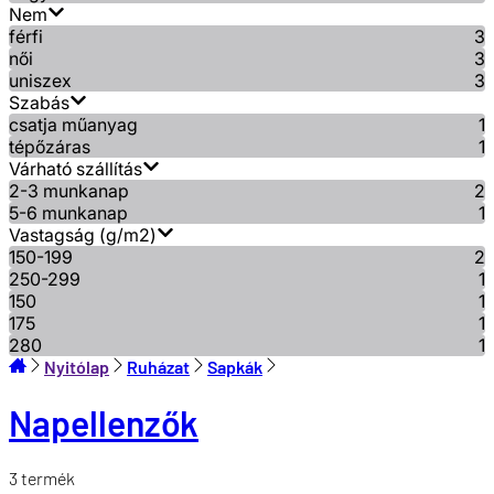
Nem
férfi
3
női
3
uniszex
3
Szabás
csatja műanyag
1
tépőzáras
1
Várható szállítás
2-3 munkanap
2
5-6 munkanap
1
Vastagság (g/m2)
150-199
2
250-299
1
150
1
175
1
280
1
Nyitólap
Ruházat
Sapkák
Napellenzők
3
termék