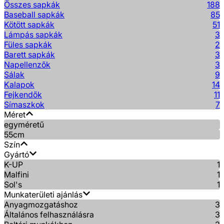
Összes sapkák
188
Baseball sapkák
85
Kötött sapkák
51
Lámpás sapkák
3
Füles sapkák
2
Barett sapkák
3
Napellenzők
3
Sálak
9
Kalapok
14
Fejkendők
11
Símaszkok
7
Méret
egyméretű
55cm
Szín
Gyártó
K-UP
1
Malfini
1
Sol's
1
Munkaterületi ajánlás
Anyagmozgatáshoz
3
Általános felhasználásra
3