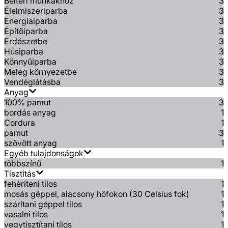
Beltéri munkákhoz
3
Élelmiszeriparba
3
Energiaiparba
3
Építőiparba
3
Erdészetbe
3
Húsiparba
3
Könnyűiparba
3
Meleg környezetbe
3
Vendéglátásba
3
Anyag
100% pamut
3
bordás anyag
1
Cordura
1
pamut
3
szövött anyag
1
Egyéb tulajdonságok
többszínű
1
Tisztítás
fehéríteni tilos
1
mosás géppel, alacsony hőfokon (30 Celsius fok)
1
szárítani géppel tilos
1
vasalni tilos
1
vegytisztítani tilos
1