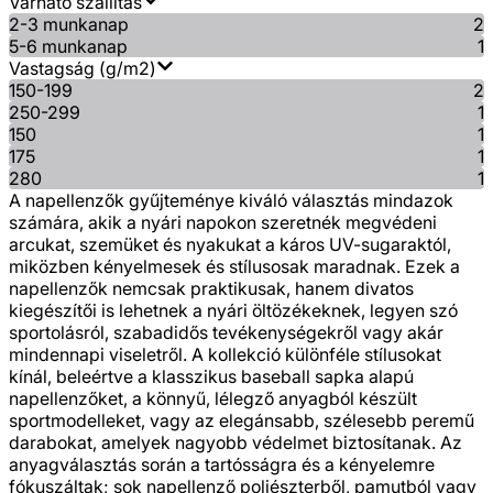
Várható szállítás
2-3 munkanap
2
5-6 munkanap
1
Vastagság (g/m2)
150-199
2
250-299
1
150
1
175
1
280
1
A napellenzők gyűjteménye kiváló választás mindazok
számára, akik a nyári napokon szeretnék megvédeni
arcukat, szemüket és nyakukat a káros UV-sugaraktól,
miközben kényelmesek és stílusosak maradnak. Ezek a
napellenzők nemcsak praktikusak, hanem divatos
kiegészítői is lehetnek a nyári öltözékeknek, legyen szó
sportolásról, szabadidős tevékenységekről vagy akár
mindennapi viseletről. A kollekció különféle stílusokat
kínál, beleértve a klasszikus baseball sapka alapú
napellenzőket, a könnyű, lélegző anyagból készült
sportmodelleket, vagy az elegánsabb, szélesebb peremű
darabokat, amelyek nagyobb védelmet biztosítanak. Az
anyagválasztás során a tartósságra és a kényelemre
fókuszáltak; sok napellenző poliészterből, pamutból vagy