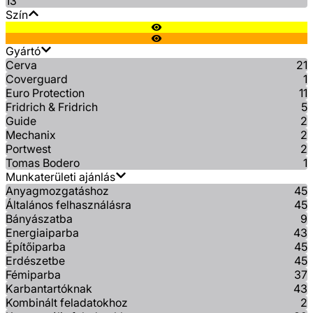
13
Szín
Gyártó
Cerva
21
Coverguard
1
Euro Protection
11
Fridrich & Fridrich
5
Guide
2
Mechanix
2
Portwest
2
Tomas Bodero
1
Munkaterületi ajánlás
Anyagmozgatáshoz
45
Általános felhasználásra
45
Bányászatba
9
Energiaiparba
43
Építőiparba
45
Erdészetbe
45
Fémiparba
37
Karbantartóknak
43
Kombinált feladatokhoz
2