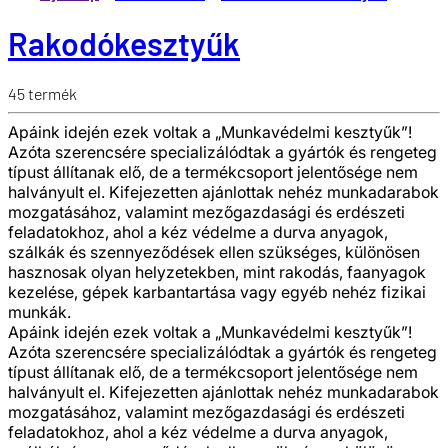
Rakodókesztyűk
45
termék
Apáink idején ezek voltak a „Munkavédelmi kesztyűk”!
Azóta szerencsére specializálódtak a gyártók és rengeteg
típust állítanak elő, de a termékcsoport jelentősége nem
halványult el. Kifejezetten ajánlottak nehéz munkadarabok
mozgatásához, valamint mezőgazdasági és erdészeti
feladatokhoz, ahol a kéz védelme a durva anyagok,
szálkák és szennyeződések ellen szükséges, különösen
hasznosak olyan helyzetekben, mint rakodás, faanyagok
kezelése, gépek karbantartása vagy egyéb nehéz fizikai
munkák.
Apáink idején ezek voltak a „Munkavédelmi kesztyűk”!
Azóta szerencsére specializálódtak a gyártók és rengeteg
típust állítanak elő, de a termékcsoport jelentősége nem
halványult el. Kifejezetten ajánlottak nehéz munkadarabok
mozgatásához, valamint mezőgazdasági és erdészeti
feladatokhoz, ahol a kéz védelme a durva anyagok,