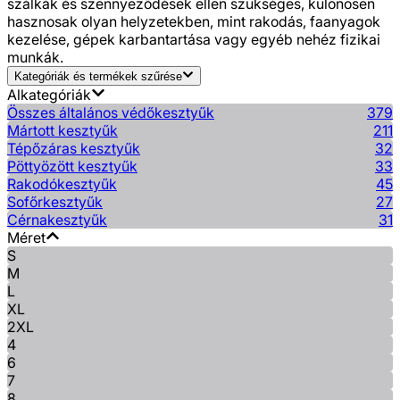
szálkák és szennyeződések ellen szükséges, különösen
hasznosak olyan helyzetekben, mint rakodás, faanyagok
kezelése, gépek karbantartása vagy egyéb nehéz fizikai
munkák.
Kategóriák és termékek szűrése
Alkategóriák
Összes általános védőkesztyűk
379
Mártott kesztyűk
211
Tépőzáras kesztyűk
32
Pöttyözött kesztyűk
33
Rakodókesztyűk
45
Sofőrkesztyűk
27
Cérnakesztyűk
31
Méret
S
M
L
XL
2XL
4
6
7
8