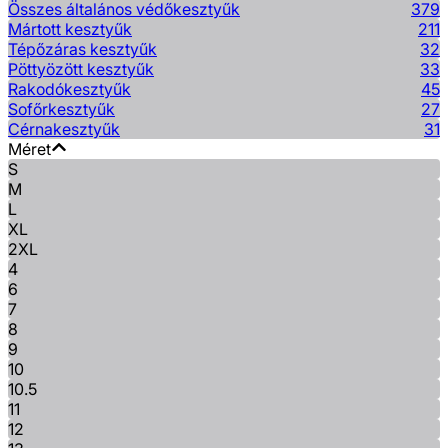
Összes általános védőkesztyűk
379
Mártott kesztyűk
211
Tépőzáras kesztyűk
32
Pöttyözött kesztyűk
33
Rakodókesztyűk
45
Sofőrkesztyűk
27
Cérnakesztyűk
31
Méret
S
M
L
XL
2XL
4
6
7
8
9
10
10.5
11
12