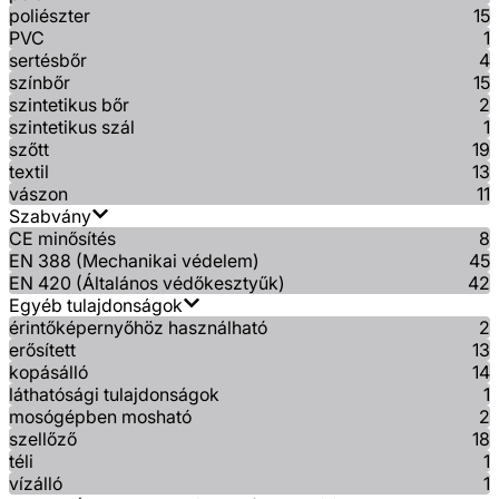
poliészter
15
PVC
1
sertésbőr
4
színbőr
15
szintetikus bőr
2
szintetikus szál
1
szőtt
19
textil
13
vászon
11
Szabvány
CE minősítés
8
EN 388 (Mechanikai védelem)
45
EN 420 (Általános védőkesztyűk)
42
Egyéb tulajdonságok
érintőképernyőhöz használható
2
erősített
13
kopásálló
14
láthatósági tulajdonságok
1
mosógépben mosható
2
szellőző
18
téli
1
vízálló
1