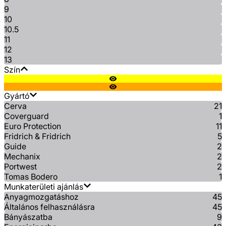
9
10
10.5
11
12
13
Szín
Gyártó
Cerva
21
Coverguard
1
Euro Protection
11
Fridrich & Fridrich
5
Guide
2
Mechanix
2
Portwest
2
Tomas Bodero
1
Munkaterületi ajánlás
Anyagmozgatáshoz
45
Általános felhasználásra
45
Bányászatba
9