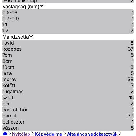
5-10 munkanap
2
Vastagság (mm)
0,5-09
1
0,7-0,9
1
1,1
1
1,2
2
Mandzsetta
rövid
8
közepes
37
7cm
5
8cm
1
10cm
3
laza
5
merev
38
kötött
3
rugalmas
2
szőtt
15
bőr
2
hasított bőr
1
pamut
39
poliészter
1
vászon
5
Nyitólap
Kéz védelme
Általános védőkesztyűk