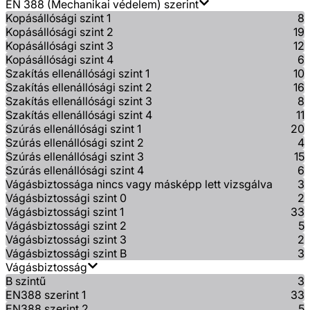
EN 388 (Mechanikai védelem) szerint
Kopásállósági szint 1
8
Kopásállósági szint 2
19
Kopásállósági szint 3
12
Kopásállósági szint 4
6
Szakítás ellenállósági szint 1
10
Szakítás ellenállósági szint 2
16
Szakítás ellenállósági szint 3
8
Szakítás ellenállósági szint 4
11
Szúrás ellenállósági szint 1
20
Szúrás ellenállósági szint 2
4
Szúrás ellenállósági szint 3
15
Szúrás ellenállósági szint 4
6
Vágásbiztossága nincs vagy másképp lett vizsgálva
3
Vágásbiztossági szint 0
2
Vágásbiztossági szint 1
33
Vágásbiztossági szint 2
5
Vágásbiztossági szint 3
2
Vágásbiztossági szint B
3
Vágásbiztosság
B szintű
3
EN388 szerint 1
33
EN388 szerint 2
5