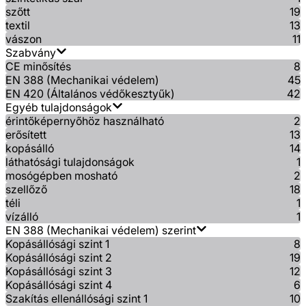
szőtt
19
textil
13
vászon
11
Szabvány
CE minősítés
8
EN 388 (Mechanikai védelem)
45
EN 420 (Általános védőkesztyűk)
42
Egyéb tulajdonságok
érintőképernyőhöz használható
2
erősített
13
kopásálló
14
láthatósági tulajdonságok
1
mosógépben mosható
2
szellőző
18
téli
1
vízálló
1
EN 388 (Mechanikai védelem) szerint
Kopásállósági szint 1
8
Kopásállósági szint 2
19
Kopásállósági szint 3
12
Kopásállósági szint 4
6
Szakítás ellenállósági szint 1
10