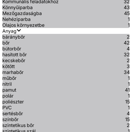
Kommunális feladatokhoz
32
Könnyűiparba
43
Mezőgazdaságba
45
Nehéziparba
1
Olajos környezetbe
1
Anyag
báránybőr
2
bőr
42
bútorbőr
4
hasított bőr
32
kecskebőr
2
kötött
3
marhabőr
34
műbőr
1
nitril
1
pamut
41
polár
1
poliészter
15
PVC
1
sertésbőr
4
színbőr
15
szintetikus bőr
2
szintetikus szál
1