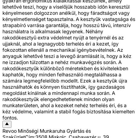
gyakran ergonomikus kialakítással készülnek, amely
lehetővé teszi, hogy a viselőjük hosszabb időn keresztül
kényelmesen dolgozzon anélkül, hogy fáradtságot vagy
kényelmetlenséget tapasztalna. A kesztyűk vastagsága és
strapabíró varrása garantálja, hogy hosszú távú, intenzív
használatra is alkalmasak legyenek. Néhány
rakodókesztyű extra védelmet nyújt a tenyérnél és az
ujjaknál, ahol a legnagyobb terhelés éri a kezet, így
fokozottan ellenáll a mechanikai igénybevételnek. Az
anyaguk lehetővé teszi a levegő áramlását is, hogy a kéz
ne izzadjon túlzottan a nehéz munkavégzés során. A
rakodókesztyűk különböző méretekben és kivitelekben
kaphatók, hogy minden felhasználó megtalálhassa a
számára legmegfelelőbb modellt. Ezek a kesztyűk újra
használhatók és könnyen tisztíthatók, így gazdaságos
megoldást kínálnak a mindennapi munka során. A
rakodókesztyűk elengedhetetlenek minden olyan
munkaterületen, ahol a kezeket nehéz terhelés éri, és a
kéz védelme, valamint a stabil fogás biztosítása kiemelten
fontos.
Revoo Minőségi Munkaruha Gyártás és
Szaküzlet
Cím:
3508 Miskolc, Csabavezér u. 39.