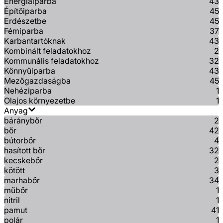
Energiaiparba
43
Építőiparba
45
Erdészetbe
45
Fémiparba
37
Karbantartóknak
43
Kombinált feladatokhoz
2
Kommunális feladatokhoz
32
Könnyűiparba
43
Mezőgazdaságba
45
Nehéziparba
1
Olajos környezetbe
1
Anyag
báránybőr
2
bőr
42
bútorbőr
4
hasított bőr
32
kecskebőr
2
kötött
3
marhabőr
34
műbőr
1
nitril
1
pamut
41
polár
1