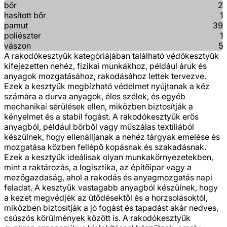
bőr
2
hasított bőr
1
pamut
39
poliészter
1
vászon
5
A rakodókesztyűk kategóriájában található védőkesztyűk
kifejezetten nehéz, fizikai munkákhoz, például áruk és
anyagok mozgatásához, rakodásához lettek tervezve.
Ezek a kesztyűk megbízható védelmet nyújtanak a kéz
számára a durva anyagok, éles szélek, és egyéb
mechanikai sérülések ellen, miközben biztosítják a
kényelmet és a stabil fogást. A rakodókesztyűk erős
anyagból, például bőrből vagy műszálas textíliából
készülnek, hogy ellenálljanak a nehéz tárgyak emelése és
mozgatása közben fellépő kopásnak és szakadásnak.
Ezek a kesztyűk ideálisak olyan munkakörnyezetekben,
mint a raktározás, a logisztika, az építőipar vagy a
mezőgazdaság, ahol a rakodás és anyagmozgatás napi
feladat. A kesztyűk vastagabb anyagból készülnek, hogy
a kezet megvédjék az ütődésektől és a horzsolásoktól,
miközben biztosítják a jó fogást és tapadást akár nedves,
csúszós körülmények között is. A rakodókesztyűk