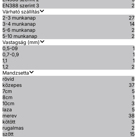
EN388 szerint 3
2
Várható szállítás
2-3 munkanap
27
3-4 munkanap
14
5-6 munkanap
2
5-10 munkanap
2
Vastagság (mm)
0,5-09
1
0,7-0,9
1
1,1
1
1,2
2
Mandzsetta
rövid
8
közepes
37
7cm
5
8cm
1
10cm
3
laza
5
merev
38
kötött
3
rugalmas
2
szőtt
15