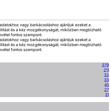
ladatokhoz vagy barkácsoláshoz ajánljuk ezeket a
abilitást és a kéz mozgékonyságát, miközben megbízható
evétel fontos szempont.
ladatokhoz vagy barkácsoláshoz ajánljuk ezeket a
abilitást és a kéz mozgékonyságát, miközben megbízható
evétel fontos szempont.
379
211
32
33
45
27
31