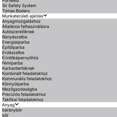
Portwest
Sir Safety System
Tomas Bodero
Munkaterületi ajánlás
Anyagmozgatáshoz
Általános felhasználásra
Autószerelőknek
Bányászatba
Energiaiparba
Építőiparba
Erdészetbe
Érintőképernyőhöz
Fémiparba
Karbantartóknak
Kombinált feladatokhoz
Kommunális feladatokhoz
Könnyűiparba
Mezőgazdaságba
Precíziós feladatokhoz
Taktikai feladatokhoz
Anyag
báránybőr
bőr