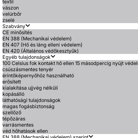
textil
vászon
velúrbőr
zselé
Szabvány
CE minősítés
EN 388 (Mechanikai védelem)
EN 407 (Hő és láng elleni védelem)
EN 420 (Általános védőkesztyűk)
Egyéb tulajdonságok
100 Celsius fok kontakt hő ellen 15 másodpercig nyújt véde
csúszásmentes tenyér
érintőképernyőhöz használható
erősített
kialakítása ujjvég nélküli
kopásálló
láthatósági tulajdonságok
magas fogásbiztonság
szellőző
tépőzáras
varrásmentes
véd hőhatások ellen
EN 388 (Mechanikai védelem) szerint