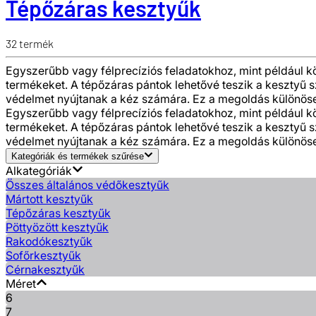
Tépőzáras kesztyűk
32
termék
Egyszerűbb vagy félprecíziós feladatokhoz, mint például 
termékeket. A tépőzáras pántok lehetővé teszik a kesztyű s
védelmet nyújtanak a kéz számára. Ez a megoldás különösen 
Egyszerűbb vagy félprecíziós feladatokhoz, mint például 
termékeket. A tépőzáras pántok lehetővé teszik a kesztyű s
védelmet nyújtanak a kéz számára. Ez a megoldás különösen 
Kategóriák és termékek szűrése
Alkategóriák
Összes általános védőkesztyűk
Mártott kesztyűk
Tépőzáras kesztyűk
Pöttyözött kesztyűk
Rakodókesztyűk
Sofőrkesztyűk
Cérnakesztyűk
Méret
6
7