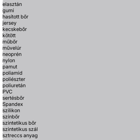
elasztán
gumi
hasított bőr
jersey
kecskebőr
kötött
műbőr
művelúr
neoprén
nylon
pamut
poliamid
poliészter
poliuretán
PVC
sertésbőr
Spandex
szilikon
színbőr
szintetikus bőr
szintetikus szál
sztreccs anyag