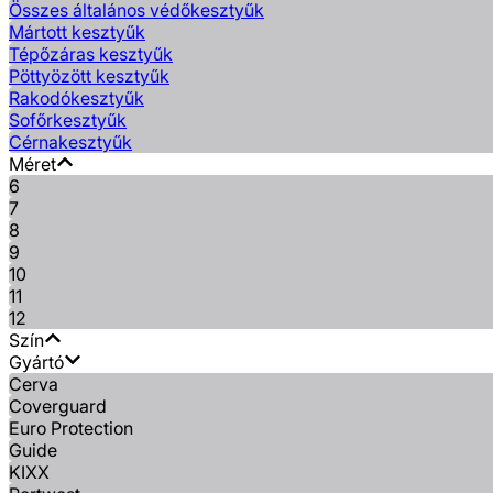
Összes általános védőkesztyűk
Mártott kesztyűk
Tépőzáras kesztyűk
Pöttyözött kesztyűk
Rakodókesztyűk
Sofőrkesztyűk
Cérnakesztyűk
Méret
6
7
8
9
10
11
12
Szín
Gyártó
Cerva
Coverguard
Euro Protection
Guide
KIXX