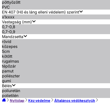
pöttyözött
PVC
EN 407 (Hő és láng elleni védelem) szerint
x1xxxx
Vastagság (mm)
0,7-0,8
0,7-0,9
Mandzsetta
rövid
közepes
5cm
kötött
rugalmas
tépőzár
pamut
poliészter
gumi
Bélés
poliuretán
polietilén
Nyitólap
Kéz védelme
Általános védőkesztyűk