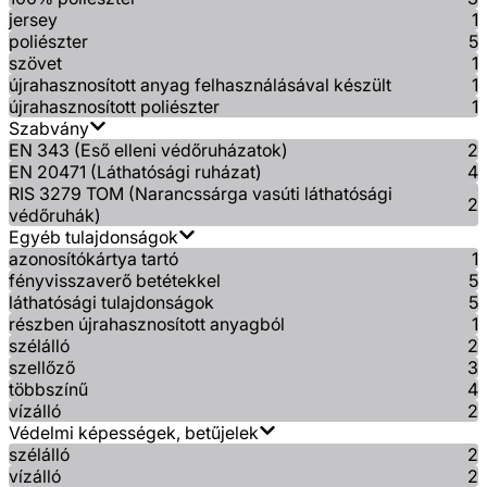
jersey
1
poliészter
5
szövet
1
újrahasznosított anyag felhasználásával készült
1
újrahasznosított poliészter
1
Szabvány
EN 343 (Eső elleni védőruházatok)
2
EN 20471 (Láthatósági ruházat)
4
RIS 3279 TOM (Narancssárga vasúti láthatósági
2
védőruhák)
Egyéb tulajdonságok
azonosítókártya tartó
1
fényvisszaverő betétekkel
5
láthatósági tulajdonságok
5
részben újrahasznosított anyagból
1
szélálló
2
szellőző
3
többszínű
4
vízálló
2
Védelmi képességek, betűjelek
szélálló
2
vízálló
2