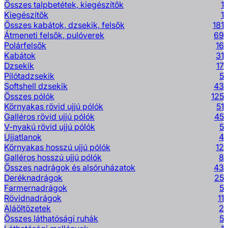
Összes talpbetétek, kiegészítők
1
Kiegészítők
1
Összes kabátok, dzsekik, felsők
181
Átmeneti felsők, pulóverek
69
Polárfelsők
16
Kabátok
31
Dzsekik
17
Pilótadzsekik
5
Softshell dzsekik
43
Összes pólók
125
Környakas rövid ujjú pólók
51
Galléros rövid ujjú pólók
45
V-nyakú rövid ujjú pólók
5
Ujjatlanok
4
Környakas hosszú ujjú pólók
12
Galléros hosszú ujjú pólók
8
Összes nadrágok és alsóruházatok
43
Deréknadrágok
25
Farmernadrágok
5
Rövidnadrágok
11
Aláöltözetek
2
Összes láthatósági ruhák
5