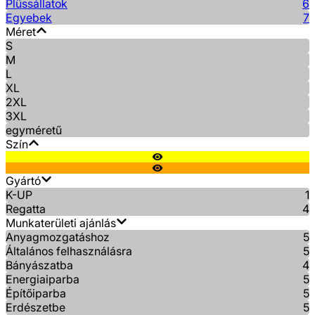
Plüssállatok
6
Egyebek
7
Méret
S
M
L
XL
2XL
3XL
egyméretű
Szín
Gyártó
K-UP
1
Regatta
4
Munkaterületi ajánlás
Anyagmozgatáshoz
5
Általános felhasználásra
5
Bányászatba
4
Energiaiparba
5
Építőiparba
5
Erdészetbe
5