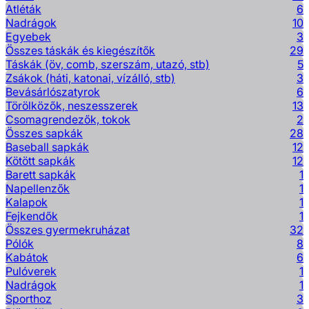
Atléták
6
Nadrágok
10
Egyebek
3
Összes táskák és kiegészítők
29
Táskák (öv, comb, szerszám, utazó, stb)
5
Zsákok (háti, katonai, vízálló, stb)
3
Bevásárlószatyrok
6
Törölközők, neszesszerek
13
Csomagrendezők, tokok
2
Összes sapkák
28
Baseball sapkák
12
Kötött sapkák
12
Barett sapkák
1
Napellenzők
1
Kalapok
1
Fejkendők
1
Összes gyermekruházat
32
Pólók
8
Kabátok
6
Pulóverek
1
Nadrágok
1
Sporthoz
3