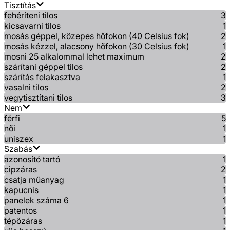
Tisztítás
fehéríteni tilos
3
kicsavarni tilos
1
mosás géppel, közepes hőfokon (40 Celsius fok)
2
mosás kézzel, alacsony hőfokon (30 Celsius fok)
1
mosni 25 alkalommal lehet maximum
2
szárítani géppel tilos
2
szárítás felakasztva
1
vasalni tilos
2
vegytisztítani tilos
3
Nem
férfi
5
női
1
uniszex
1
Szabás
azonosító tartó
1
cipzáras
2
csatja műanyag
1
kapucnis
1
panelek száma 6
1
patentos
1
tépőzáras
1