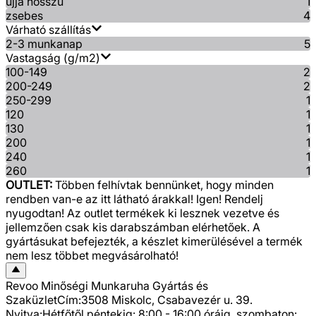
ujja hosszú
1
zsebes
4
Várható szállítás
2-3 munkanap
5
Vastagság (g/m2)
100-149
2
200-249
2
250-299
1
120
1
130
1
200
1
240
1
260
1
OUTLET:
Többen felhívtak bennünket, hogy minden
rendben van-e az itt látható árakkal! Igen! Rendelj
nyugodtan! Az outlet termékek ki lesznek vezetve és
jellemzően csak kis darabszámban elérhetőek. A
gyártásukat befejezték, a készlet kimerülésével a termék
nem lesz többet megvásárolható!
Revoo Minőségi Munkaruha Gyártás és
Szaküzlet
Cím:
3508 Miskolc, Csabavezér u. 39.
Nyitva:
Hétfőtől péntekig: 8:00 - 16:00 óráig, szombaton: