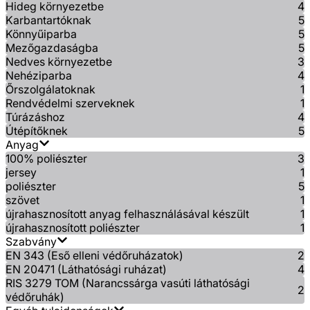
Hideg környezetbe
4
Karbantartóknak
5
Könnyűiparba
5
Mezőgazdaságba
5
Nedves környezetbe
3
Nehéziparba
4
Őrszolgálatoknak
1
Rendvédelmi szerveknek
1
Túrázáshoz
4
Útépítőknek
5
Anyag
100% poliészter
3
jersey
1
poliészter
5
szövet
1
újrahasznosított anyag felhasználásával készült
1
újrahasznosított poliészter
1
Szabvány
EN 343 (Eső elleni védőruházatok)
2
EN 20471 (Láthatósági ruházat)
4
RIS 3279 TOM (Narancssárga vasúti láthatósági
2
védőruhák)