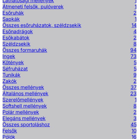
Láthatósági mellények
1
Átmeneti felsők, pulóverek
1
Esőruhák
2
Sapkák
1
Összes esőruházatok, széldzsekik
14
Esőnadrágok
4
Esőkabátok
2
Széldzsekik
8
Összes formaruhák
94
Ingek
73
Kötények
5
Séfruházat
5
Tunikák
9
Zakók
2
Összes mellények
37
Általános mellények
23
Szerelőmellények
1
Softshell mellények
8
Polár mellények
2
Elegáns mellények
3
Összes sportoláshoz
45
Felsők
10
Pólók
16