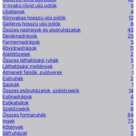
V-nyakú rövid ujjú pólók
5
Ujjatlanok
4
Környakas hosszú ujjú pólók
12
Galléros hosszú ujjú pólók
8
Összes nadrágok és alsóruházatok
43
Deréknadrágok
25
Farmernadrágok
5
Rövidnadrágok
11
Aláöltözetek
2
Összes láthatósági ruhák
5
Láthatósági mellények
1
Átmeneti felsők, pulóverek
1
Esőruhák
2
Sapkák
1
Összes esőruházatok, széldzsekik
14
Esőnadrágok
4
Esőkabátok
2
Széldzsekik
8
Összes formaruhák
94
Ingek
73
Kötények
5
Séfruházat
5