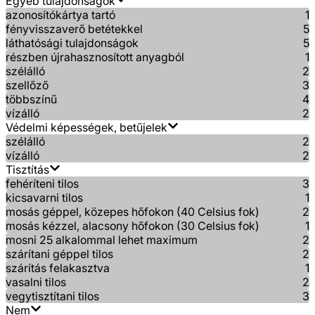
Egyéb tulajdonságok
azonosítókártya tartó
1
fényvisszaverő betétekkel
5
láthatósági tulajdonságok
5
részben újrahasznosított anyagból
1
szélálló
2
szellőző
3
többszínű
4
vízálló
2
Védelmi képességek, betűjelek
szélálló
2
vízálló
2
Tisztítás
fehéríteni tilos
3
kicsavarni tilos
1
mosás géppel, közepes hőfokon (40 Celsius fok)
2
mosás kézzel, alacsony hőfokon (30 Celsius fok)
1
mosni 25 alkalommal lehet maximum
2
szárítani géppel tilos
2
szárítás felakasztva
1
vasalni tilos
2
vegytisztítani tilos
3
Nem