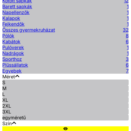
Kötött sapkák
12
Barett sapkák
1
Napellenzők
1
Kalapok
1
Fejkendők
1
Összes gyermekruházat
32
Pólók
8
Kabátok
6
Pulóverek
1
Nadrágok
1
Sporthoz
3
Plüssállatok
6
Egyebek
7
Méret
S
M
L
XL
2XL
3XL
egyméretű
Szín