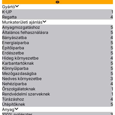
Gyártó
K-UP
1
Regatta
4
Munkaterületi ajánlás
Anyagmozgatáshoz
5
Általános felhasználásra
5
Bányászatba
4
Energiaiparba
5
Építőiparba
5
Erdészetbe
5
Hideg környezetbe
4
Karbantartóknak
5
Könnyűiparba
5
Mezőgazdaságba
5
Nedves környezetbe
3
Nehéziparba
4
Őrszolgálatoknak
1
Rendvédelmi szerveknek
1
Túrázáshoz
4
Útépítőknek
5
Anyag
100% poliészter
3