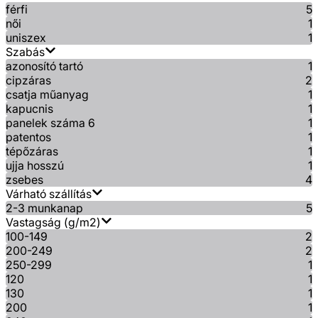
férfi
5
női
1
uniszex
1
Szabás
azonosító tartó
1
cipzáras
2
csatja műanyag
1
kapucnis
1
panelek száma 6
1
patentos
1
tépőzáras
1
ujja hosszú
1
zsebes
4
Várható szállítás
2-3 munkanap
5
Vastagság (g/m2)
100-149
2
200-249
2
250-299
1
120
1
130
1
200
1