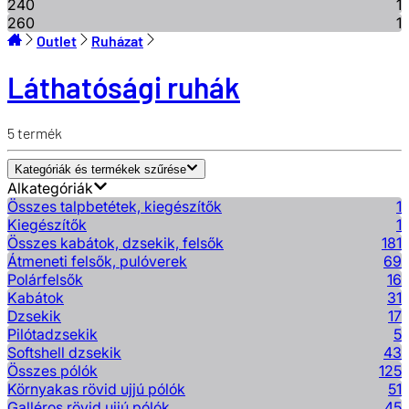
240
1
260
1
Outlet
Ruházat
Láthatósági ruhák
5
termék
Kategóriák és termékek szűrése
Alkategóriák
Összes talpbetétek, kiegészítők
1
Kiegészítők
1
Összes kabátok, dzsekik, felsők
181
Átmeneti felsők, pulóverek
69
Polárfelsők
16
Kabátok
31
Dzsekik
17
Pilótadzsekik
5
Softshell dzsekik
43
Összes pólók
125
Környakas rövid ujjú pólók
51
Galléros rövid ujjú pólók
45