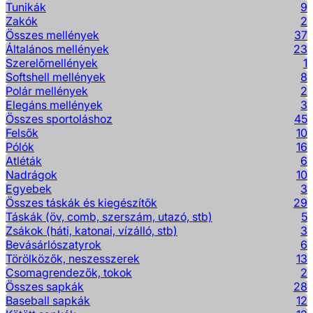
Tunikák
9
Zakók
2
Összes mellények
37
Általános mellények
23
Szerelőmellények
1
Softshell mellények
8
Polár mellények
2
Elegáns mellények
3
Összes sportoláshoz
45
Felsők
10
Pólók
16
Atléták
6
Nadrágok
10
Egyebek
3
Összes táskák és kiegészítők
29
Táskák (öv, comb, szerszám, utazó, stb)
5
Zsákok (háti, katonai, vízálló, stb)
3
Bevásárlószatyrok
6
Törölközők, neszesszerek
13
Csomagrendezők, tokok
2
Összes sapkák
28
Baseball sapkák
12