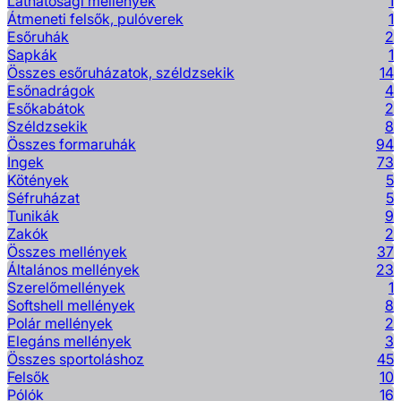
Láthatósági mellények
1
Átmeneti felsők, pulóverek
1
Esőruhák
2
Sapkák
1
Összes esőruházatok, széldzsekik
14
Esőnadrágok
4
Esőkabátok
2
Széldzsekik
8
Összes formaruhák
94
Ingek
73
Kötények
5
Séfruházat
5
Tunikák
9
Zakók
2
Összes mellények
37
Általános mellények
23
Szerelőmellények
1
Softshell mellények
8
Polár mellények
2
Elegáns mellények
3
Összes sportoláshoz
45
Felsők
10
Pólók
16