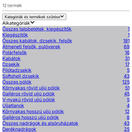
12
termék
Kategóriák és termékek szűrése
Alkategóriák
Összes talpbetétek, kiegészítők
1
Kiegészítők
1
Összes kabátok, dzsekik, felsők
181
Átmeneti felsők, pulóverek
69
Polárfelsők
16
Kabátok
31
Dzsekik
17
Pilótadzsekik
5
Softshell dzsekik
43
Összes pólók
125
Környakas rövid ujjú pólók
51
Galléros rövid ujjú pólók
45
V-nyakú rövid ujjú pólók
5
Ujjatlanok
4
Környakas hosszú ujjú pólók
12
Galléros hosszú ujjú pólók
8
Összes nadrágok és alsóruházatok
43
Deréknadrágok
25