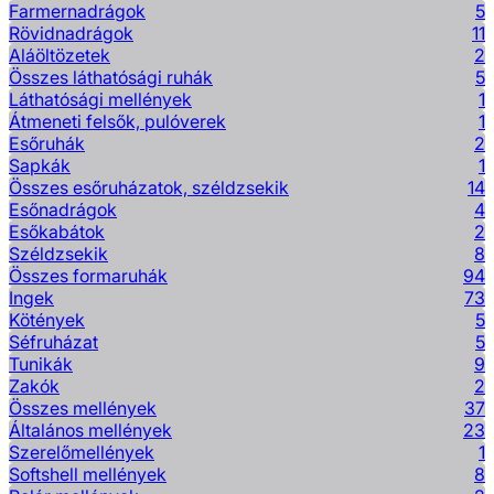
Farmernadrágok
5
Rövidnadrágok
11
Aláöltözetek
2
Összes láthatósági ruhák
5
Láthatósági mellények
1
Átmeneti felsők, pulóverek
1
Esőruhák
2
Sapkák
1
Összes esőruházatok, széldzsekik
14
Esőnadrágok
4
Esőkabátok
2
Széldzsekik
8
Összes formaruhák
94
Ingek
73
Kötények
5
Séfruházat
5
Tunikák
9
Zakók
2
Összes mellények
37
Általános mellények
23
Szerelőmellények
1
Softshell mellények
8