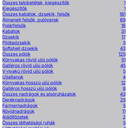
Összes talpbetétek, kiegészítők
1
Kiegészítők
1
Összes kabátok, dzsekik, felsők
181
Átmeneti felsők, pulóverek
69
Polárfelsők
16
Kabátok
31
Dzsekik
17
Pilótadzsekik
5
Softshell dzsekik
43
Összes pólók
125
Környakas rövid ujjú pólók
51
Galléros rövid ujjú pólók
45
V-nyakú rövid ujjú pólók
5
Ujjatlanok
4
Környakas hosszú ujjú pólók
12
Galléros hosszú ujjú pólók
8
Összes nadrágok és alsóruházatok
43
Deréknadrágok
25
Farmernadrágok
5
Rövidnadrágok
11
Aláöltözetek
2
Összes láthatósági ruhák
5