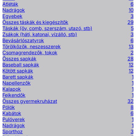
Atléták
6
Nadrágok
10
Egyebek
3
Összes táskák és kiegészítők
29
Táskák (öv, comb, szerszám, utazó, stb)
5
Zsákok (háti, katonai, vízálló, stb)
3
Bevásárlószatyrok
6
Törölközők, neszesszerek
13
Csomagrendezők, tokok
2
Összes sapkák
28
Baseball sapkák
12
Kötött sapkák
12
Barett sapkák
1
Napellenzők
1
Kalapok
1
Fejkendők
1
Összes gyermekruházat
32
Pólók
8
Kabátok
6
Pulóverek
1
Nadrágok
1
Sporthoz
3