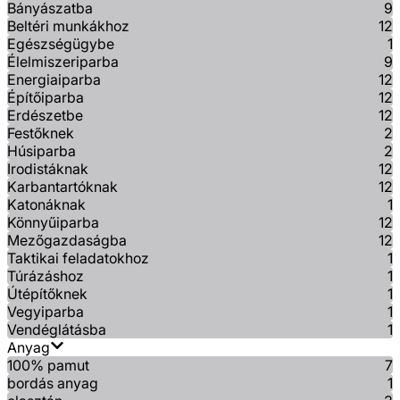
Bányászatba
9
Beltéri munkákhoz
12
Egészségügybe
1
Élelmiszeriparba
9
Energiaiparba
12
Építőiparba
12
Erdészetbe
12
Festőknek
2
Húsiparba
2
Irodistáknak
12
Karbantartóknak
12
Katonáknak
1
Könnyűiparba
12
Mezőgazdaságba
12
Taktikai feladatokhoz
1
Túrázáshoz
1
Útépítőknek
1
Vegyiparba
1
Vendéglátásba
1
Anyag
100% pamut
7
bordás anyag
1