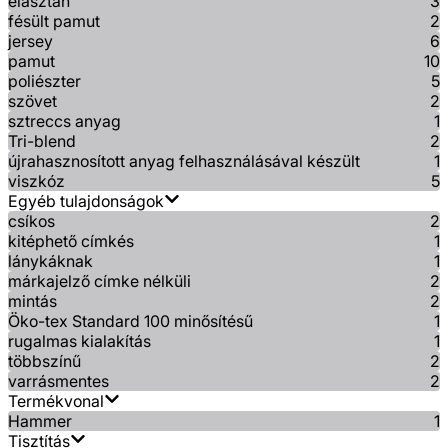
elasztán
3
fésült pamut
2
jersey
6
pamut
10
poliészter
5
szövet
2
sztreccs anyag
1
Tri-blend
2
újrahasznosított anyag felhasználásával készült
1
viszkóz
5
Egyéb tulajdonságok
csíkos
2
kitéphető címkés
1
lánykáknak
1
márkajelző címke nélküli
2
mintás
2
Öko-tex Standard 100 minősítésű
1
rugalmas kialakítás
1
többszínű
2
varrásmentes
2
Termékvonal
Hammer
1
Tisztítás