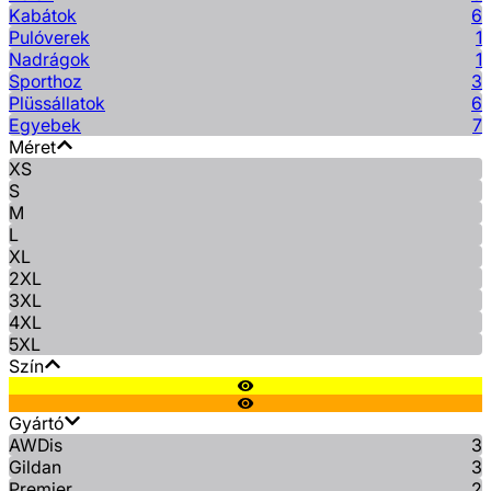
Kabátok
6
Pulóverek
1
Nadrágok
1
Sporthoz
3
Plüssállatok
6
Egyebek
7
Méret
XS
S
M
L
XL
2XL
3XL
4XL
5XL
Szín
Gyártó
AWDis
3
Gildan
3
Premier
2