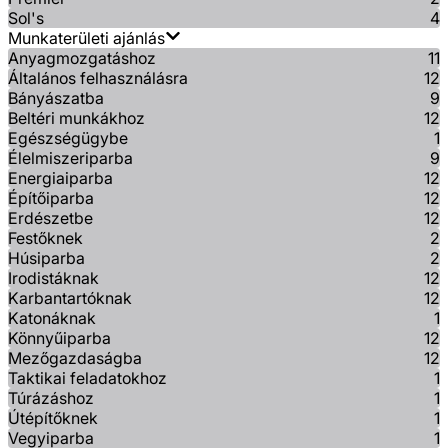
Sol's
4
Munkaterületi ajánlás
Anyagmozgatáshoz
11
Általános felhasználásra
12
Bányászatba
9
Beltéri munkákhoz
12
Egészségügybe
1
Élelmiszeriparba
9
Energiaiparba
12
Építőiparba
12
Erdészetbe
12
Festőknek
2
Húsiparba
2
Irodistáknak
12
Karbantartóknak
12
Katonáknak
1
Könnyűiparba
12
Mezőgazdaságba
12
Taktikai feladatokhoz
1
Túrázáshoz
1
Útépítőknek
1
Vegyiparba
1