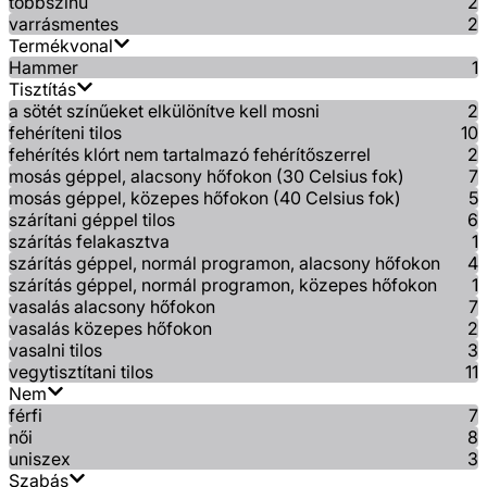
többszínű
2
varrásmentes
2
Termékvonal
Hammer
1
Tisztítás
a sötét színűeket elkülönítve kell mosni
2
fehéríteni tilos
10
fehérítés klórt nem tartalmazó fehérítőszerrel
2
mosás géppel, alacsony hőfokon (30 Celsius fok)
7
mosás géppel, közepes hőfokon (40 Celsius fok)
5
szárítani géppel tilos
6
szárítás felakasztva
1
szárítás géppel, normál programon, alacsony hőfokon
4
szárítás géppel, normál programon, közepes hőfokon
1
vasalás alacsony hőfokon
7
vasalás közepes hőfokon
2
vasalni tilos
3
vegytisztítani tilos
11
Nem
férfi
7
női
8
uniszex
3
Szabás