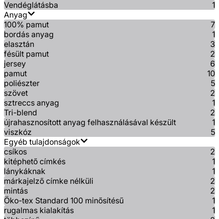
Vendéglátásba
1
Anyag
100% pamut
7
bordás anyag
1
elasztán
3
fésült pamut
2
jersey
6
pamut
10
poliészter
5
szövet
2
sztreccs anyag
1
Tri-blend
2
újrahasznosított anyag felhasználásával készült
1
viszkóz
5
Egyéb tulajdonságok
csíkos
2
kitéphető címkés
1
lánykáknak
1
márkajelző címke nélküli
2
mintás
2
Öko-tex Standard 100 minősítésű
1
rugalmas kialakítás
1