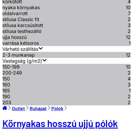
körkötött
4
nyaka környakas
10
oldalvarrott
7
stílusa Classic fit
2
stílusa karcsúsított
3
stílusa testhezálló
2
ujja hosszú
12
varrása kétsoros
1
Várható szállítás
2-3 munkanap
12
Vastagság (g/m2)
150-199
10
200-249
2
150
4
160
3
185
1
190
2
203
2
Outlet
Ruházat
Pólók
Környakas hosszú ujjú pólók