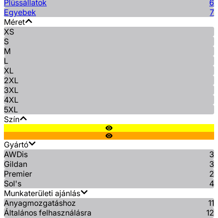
Plüssállatok
6
Egyebek
7
Méret
XS
S
M
L
XL
2XL
3XL
4XL
5XL
Szín
Gyártó
AWDis
3
Gildan
3
Premier
2
Sol's
4
Munkaterületi ajánlás
Anyagmozgatáshoz
11
Általános felhasználásra
12