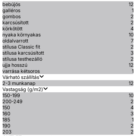
bebújós
12
galléros
1
gombos
2
karcsúsított
2
körkötött
4
nyaka környakas
10
oldalvarrott
7
stílusa Classic fit
2
stílusa karcsúsított
3
stílusa testhezálló
2
ujja hosszú
12
varrása kétsoros
1
Várható szállítás
2-3 munkanap
12
Vastagság (g/m2)
150-199
10
200-249
2
150
4
160
3
185
1
190
2
203
2