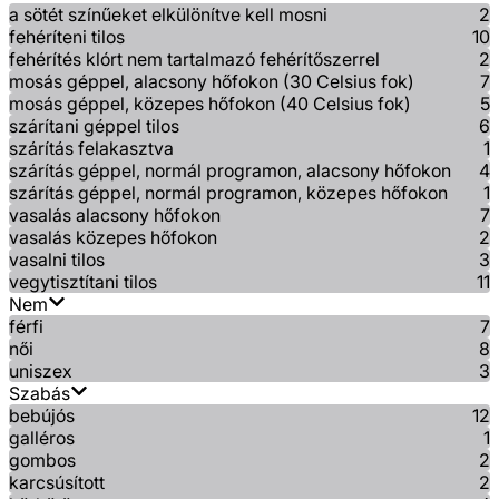
a sötét színűeket elkülönítve kell mosni
2
fehéríteni tilos
10
fehérítés klórt nem tartalmazó fehérítőszerrel
2
mosás géppel, alacsony hőfokon (30 Celsius fok)
7
mosás géppel, közepes hőfokon (40 Celsius fok)
5
szárítani géppel tilos
6
szárítás felakasztva
1
szárítás géppel, normál programon, alacsony hőfokon
4
szárítás géppel, normál programon, közepes hőfokon
1
vasalás alacsony hőfokon
7
vasalás közepes hőfokon
2
vasalni tilos
3
vegytisztítani tilos
11
Nem
férfi
7
női
8
uniszex
3
Szabás
bebújós
12
galléros
1
gombos
2
karcsúsított
2