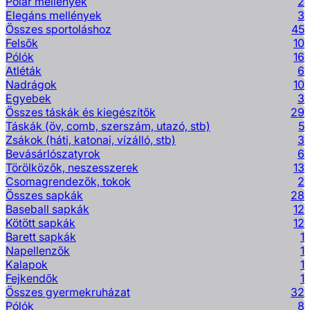
Polár mellények
2
Elegáns mellények
3
Összes sportoláshoz
45
Felsők
10
Pólók
16
Atléták
6
Nadrágok
10
Egyebek
3
Összes táskák és kiegészítők
29
Táskák (öv, comb, szerszám, utazó, stb)
5
Zsákok (háti, katonai, vízálló, stb)
3
Bevásárlószatyrok
6
Törölközők, neszesszerek
13
Csomagrendezők, tokok
2
Összes sapkák
28
Baseball sapkák
12
Kötött sapkák
12
Barett sapkák
1
Napellenzők
1
Kalapok
1
Fejkendők
1
Összes gyermekruházat
32
Pólók
8