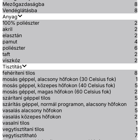
Mezőgazdaságba
8
Vendéglátásba
8
Anyag
100% poliészter
2
akril
2
elasztán
2
pamut
4
poliészter
6
taft
2
viszkóz
2
Tisztítás
fehéríteni tilos
8
mosás géppel, alacsony hőfokon (30 Celsius fok)
1
mosás géppel, közepes hőfokon (40 Celsius fok)
5
mosás géppel, magas hőfokon (60 Celsius fok)
2
szárítani géppel tilos
5
szárítás géppel, normál programon, alacsony hőfokon
3
vasalás alacsony hőfokon
5
vasalás közepes hőfokon
2
vasalni tilos
1
vegytisztítani tilos
1
vegytisztítható
7