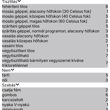
Tisztítás
fehéríteni tilos
8
mosás géppel, alacsony hőfokon (30 Celsius fok)
1
mosás géppel, közepes hőfokon (40 Celsius fok)
5
mosás géppel, magas hőfokon (60 Celsius fok)
2
szárítani géppel tilos
5
szárítás géppel, normál programon, alacsony hőfokon
3
vasalás alacsony hőfokon
5
vasalás közepes hőfokon
2
vasalni tilos
1
vegytisztítani tilos
1
vegytisztítható
7
vegytisztítható bármilyen vegyszerrel kivéve
7
trikloretilénnel
Nem
férfi
5
női
3
Szabás
csatja fém
2
gombos
6
karcsúsított
2
nyaka V-nyakú
1
oldalvarrott
3