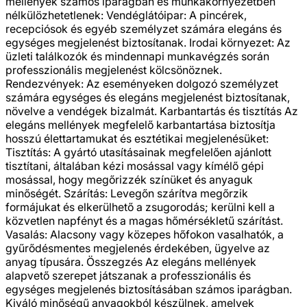
mellények számos iparágban és munkakörnyezetben
nélkülözhetetlenek: Vendéglátóipar: A pincérek,
recepciósok és egyéb személyzet számára elegáns és
egységes megjelenést biztosítanak. Irodai környezet: Az
üzleti találkozók és mindennapi munkavégzés során
professzionális megjelenést kölcsönöznek.
Rendezvények: Az eseményeken dolgozó személyzet
számára egységes és elegáns megjelenést biztosítanak,
növelve a vendégek bizalmát. Karbantartás és tisztítás Az
elegáns mellények megfelelő karbantartása biztosítja
hosszú élettartamukat és esztétikai megjelenésüket:
Tisztítás: A gyártó utasításainak megfelelően ajánlott
tisztítani, általában kézi mosással vagy kímélő gépi
mosással, hogy megőrizzék színüket és anyaguk
minőségét. Szárítás: Levegőn szárítva megőrzik
formájukat és elkerülhető a zsugorodás; kerülni kell a
közvetlen napfényt és a magas hőmérsékletű szárítást.
Vasalás: Alacsony vagy közepes hőfokon vasalhatók, a
gyűrődésmentes megjelenés érdekében, ügyelve az
anyag típusára. Összegzés Az elegáns mellények
alapvető szerepet játszanak a professzionális és
egységes megjelenés biztosításában számos iparágban.
Kiváló minőségű anyagokból készülnek, amelyek