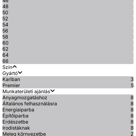
46
48
50
52
54
56
58
60
62
64
66
Szín
Gyártó
Kariban
3
Premier
5
Munkaterületi ajánlás
Anyagmozgatáshoz
8
Általános felhasználásra
8
Energiaiparba
8
Építőiparba
8
Erdészetbe
8
Irodistáknak
8
Meleg környezetbe
2