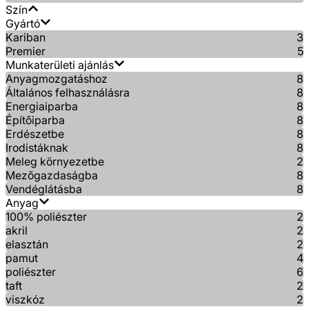
Szín
Gyártó
Kariban
3
Premier
5
Munkaterületi ajánlás
Anyagmozgatáshoz
8
Általános felhasználásra
8
Energiaiparba
8
Építőiparba
8
Erdészetbe
8
Irodistáknak
8
Meleg környezetbe
2
Mezőgazdaságba
8
Vendéglátásba
8
Anyag
100% poliészter
2
akril
2
elasztán
2
pamut
4
poliészter
6
taft
2
viszkóz
2