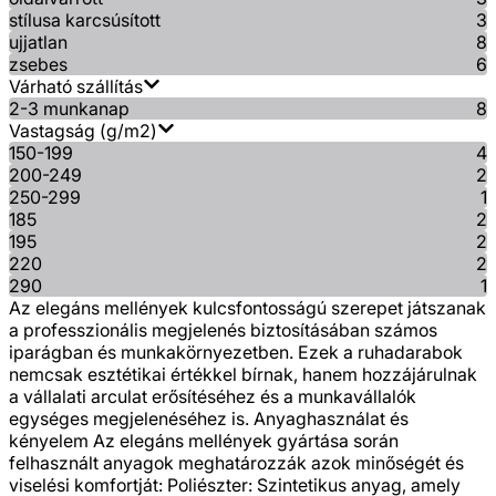
stílusa karcsúsított
3
ujjatlan
8
zsebes
6
Várható szállítás
2-3 munkanap
8
Vastagság (g/m2)
150-199
4
200-249
2
250-299
1
185
2
195
2
220
2
290
1
Az elegáns mellények kulcsfontosságú szerepet játszanak
a professzionális megjelenés biztosításában számos
iparágban és munkakörnyezetben. Ezek a ruhadarabok
nemcsak esztétikai értékkel bírnak, hanem hozzájárulnak
a vállalati arculat erősítéséhez és a munkavállalók
egységes megjelenéséhez is. Anyaghasználat és
kényelem Az elegáns mellények gyártása során
felhasznált anyagok meghatározzák azok minőségét és
viselési komfortját: Poliészter: Szintetikus anyag, amely