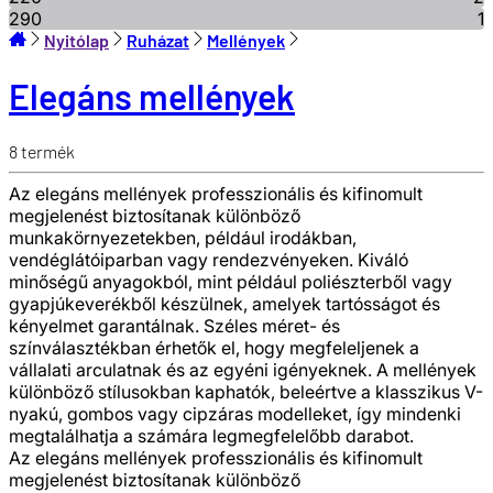
290
1
Nyitólap
Ruházat
Mellények
Elegáns mellények
8
termék
Az elegáns mellények professzionális és kifinomult
megjelenést biztosítanak különböző
munkakörnyezetekben, például irodákban,
vendéglátóiparban vagy rendezvényeken. Kiváló
minőségű anyagokból, mint például poliészterből vagy
gyapjúkeverékből készülnek, amelyek tartósságot és
kényelmet garantálnak. Széles méret- és
színválasztékban érhetők el, hogy megfeleljenek a
vállalati arculatnak és az egyéni igényeknek. A mellények
különböző stílusokban kaphatók, beleértve a klasszikus V-
nyakú, gombos vagy cipzáras modelleket, így mindenki
megtalálhatja a számára legmegfelelőbb darabot.
Az elegáns mellények professzionális és kifinomult
megjelenést biztosítanak különböző