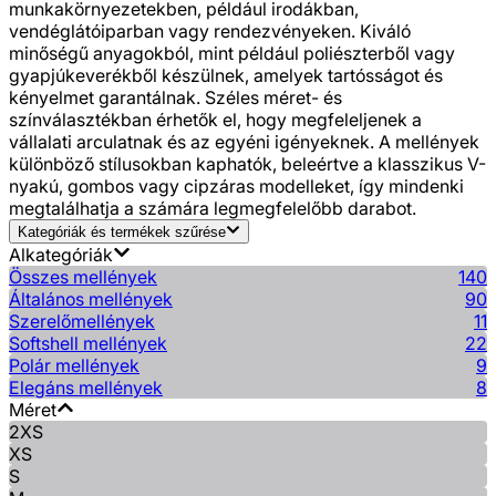
munkakörnyezetekben, például irodákban,
vendéglátóiparban vagy rendezvényeken. Kiváló
minőségű anyagokból, mint például poliészterből vagy
gyapjúkeverékből készülnek, amelyek tartósságot és
kényelmet garantálnak. Széles méret- és
színválasztékban érhetők el, hogy megfeleljenek a
vállalati arculatnak és az egyéni igényeknek. A mellények
különböző stílusokban kaphatók, beleértve a klasszikus V-
nyakú, gombos vagy cipzáras modelleket, így mindenki
megtalálhatja a számára legmegfelelőbb darabot.
Kategóriák és termékek szűrése
Alkategóriák
Összes mellények
140
Általános mellények
90
Szerelőmellények
11
Softshell mellények
22
Polár mellények
9
Elegáns mellények
8
Méret
2XS
XS
S