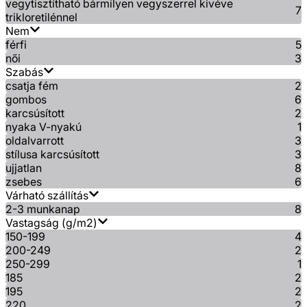
vegytisztítható bármilyen vegyszerrel kivéve
7
trikloretilénnel
Nem
férfi
5
női
3
Szabás
csatja fém
2
gombos
6
karcsúsított
2
nyaka V-nyakú
1
oldalvarrott
3
stílusa karcsúsított
3
ujjatlan
8
zsebes
6
Várható szállítás
2-3 munkanap
8
Vastagság (g/m2)
150-199
4
200-249
2
250-299
1
185
2
195
2
220
2