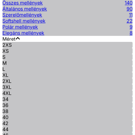
Összes mellények
140
Általános mellények
90
Szerelőmellények
11
Softshell mellények
22
Polár mellények
9
Elegáns mellények
8
Méret
2XS
XS
S
M
L
XL
2XL
3XL
4XL
34
36
38
40
42
44