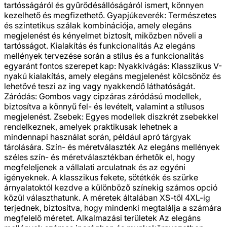
tartósságáról és gyűrődésállóságáról ismert, könnyen
kezelhető és megfizethető. Gyapjúkeverék: Természetes
és szintetikus szálak kombinációja, amely elegáns
megjelenést és kényelmet biztosít, miközben növeli a
tartósságot. Kialakítás és funkcionalitás Az elegáns
mellények tervezése során a stílus és a funkcionalitás
egyaránt fontos szerepet kap: Nyakkivágás: Klasszikus V-
nyakú kialakítás, amely elegáns megjelenést kölcsönöz és
lehetővé teszi az ing vagy nyakkendő láthatóságát.
Záródás: Gombos vagy cipzáras záródású modellek,
biztosítva a könnyű fel- és levételt, valamint a stílusos
megjelenést. Zsebek: Egyes modellek diszkrét zsebekkel
rendelkeznek, amelyek praktikusak lehetnek a
mindennapi használat során, például apró tárgyak
tárolására. Szín- és méretválaszték Az elegáns mellények
széles szín- és méretválasztékban érhetők el, hogy
megfeleljenek a vállalati arculatnak és az egyéni
igényeknek. A klasszikus fekete, sötétkék és szürke
árnyalatoktól kezdve a különböző színekig számos opció
közül választhatunk. A méretek általában XS-től 4XL-ig
terjednek, biztosítva, hogy mindenki megtalálja a számára
megfelelő méretet. Alkalmazási területek Az elegáns