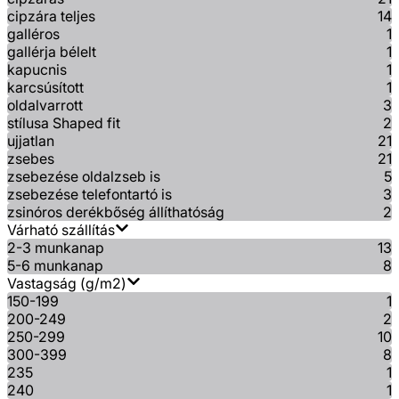
cipzára teljes
14
galléros
1
gallérja bélelt
1
kapucnis
1
karcsúsított
1
oldalvarrott
3
stílusa Shaped fit
2
ujjatlan
21
zsebes
21
zsebezése oldalzseb is
5
zsebezése telefontartó is
3
zsinóros derékbőség állíthatóság
2
Várható szállítás
2-3 munkanap
13
5-6 munkanap
8
Vastagság (g/m2)
150-199
1
200-249
2
250-299
10
300-399
8
235
1
240
1