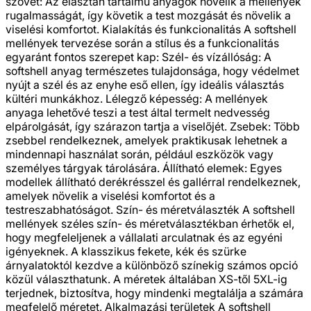
szövet: Az elasztán tartalmú anyagok növelik a mellények
rugalmasságát, így követik a test mozgását és növelik a
viselési komfortot. Kialakítás és funkcionalitás A softshell
mellények tervezése során a stílus és a funkcionalitás
egyaránt fontos szerepet kap: Szél- és vízállóság: A
softshell anyag természetes tulajdonsága, hogy védelmet
nyújt a szél és az enyhe eső ellen, így ideális választás
kültéri munkákhoz. Lélegző képesség: A mellények
anyaga lehetővé teszi a test által termelt nedvesség
elpárolgását, így szárazon tartja a viselőjét. Zsebek: Több
zsebbel rendelkeznek, amelyek praktikusak lehetnek a
mindennapi használat során, például eszközök vagy
személyes tárgyak tárolására. Állítható elemek: Egyes
modellek állítható derékrésszel és gallérral rendelkeznek,
amelyek növelik a viselési komfortot és a
testreszabhatóságot. Szín- és méretválaszték A softshell
mellények széles szín- és méretválasztékban érhetők el,
hogy megfeleljenek a vállalati arculatnak és az egyéni
igényeknek. A klasszikus fekete, kék és szürke
árnyalatoktól kezdve a különböző színekig számos opció
közül választhatunk. A méretek általában XS-től 5XL-ig
terjednek, biztosítva, hogy mindenki megtalálja a számára
megfelelő méretet. Alkalmazási területek A softshell