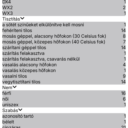
DX4
1
WX2
2
WX3
1
Tisztítás
a sötét színűeket elkülönítve kell mosni
1
fehéríteni tilos
14
mosás géppel, alacsony hőfokon (30 Celsius fok)
8
mosás géppel, közepes hőfokon (40 Celsius fok)
7
szárítani géppel tilos
14
szárítás felakasztva
1
szárítás felakasztva, csavarás nélkül
1
vasalás alacsony hőfokon
4
vasalás közepes hőfokon
1
vasalni tilos
9
vegytisztítani tilos
14
Nem
férfi
16
női
6
uniszex
1
Szabás
azonosító tartó
1
bélelt
1
cipzáras
21