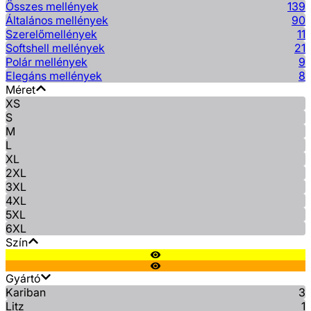
Összes mellények
139
Általános mellények
90
Szerelőmellények
11
Softshell mellények
21
Polár mellények
9
Elegáns mellények
8
Méret
XS
S
M
L
XL
2XL
3XL
4XL
5XL
6XL
Szín
Gyártó
Kariban
3
Litz
1