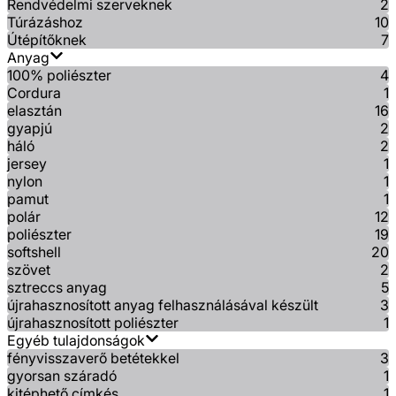
Rendvédelmi szerveknek
2
Túrázáshoz
10
Útépítőknek
7
Anyag
100% poliészter
4
Cordura
1
elasztán
16
gyapjú
2
háló
2
jersey
1
nylon
1
pamut
1
polár
12
poliészter
19
softshell
20
szövet
2
sztreccs anyag
5
újrahasznosított anyag felhasználásával készült
3
újrahasznosított poliészter
1
Egyéb tulajdonságok
fényvisszaverő betétekkel
3
gyorsan száradó
1
kitéphető címkés
1