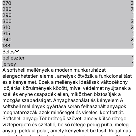
270
2
280
7
290
1
300
3
310
2
315
1
340
2
188
1
Bélés
poliészter
1
jersey
1
A softshell mellények a modern munkaruházat
elengedhetetlen elemei, amelyek ötvözik a funkcionalitást
és a kényelmet. Ezek a mellények ideálisak változékony
időjárási körülmények között, mivel védelmet nyújtanak a
szél és enyhe csapadék ellen, miközben biztosítják a
mozgás szabadságát. Anyaghasználat és kényelem A
softshell mellények gyártása során felhasznált anyagok
meghatározzák azok minőségét és viselési komfortját:
Softshell anyag: Többrétegű szövet, amely külső rétege
vízlepergető és szélálló, belső rétege pedig puha, meleg
anyag, például polár, amely kényelmet biztosít. Rugalmas