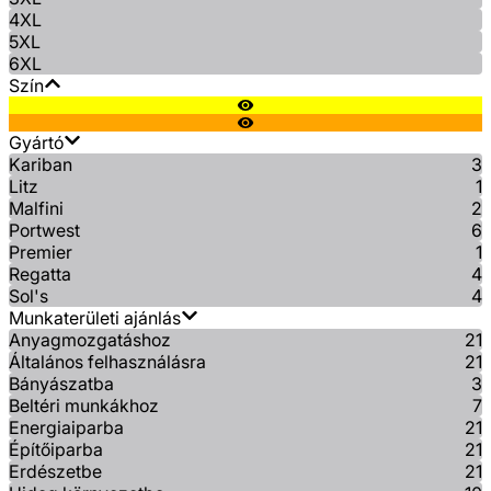
4XL
5XL
6XL
Szín
Gyártó
Kariban
3
Litz
1
Malfini
2
Portwest
6
Premier
1
Regatta
4
Sol's
4
Munkaterületi ajánlás
Anyagmozgatáshoz
21
Általános felhasználásra
21
Bányászatba
3
Beltéri munkákhoz
7
Energiaiparba
21
Építőiparba
21
Erdészetbe
21