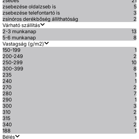
zsebes
21
zsebezése oldalzseb is
5
zsebezése telefontartó is
3
zsinóros derékbőség állíthatóság
2
Várható szállítás
2-3 munkanap
13
5-6 munkanap
8
Vastagság (g/m2)
150-199
1
200-249
2
250-299
10
300-399
8
235
1
240
1
270
2
280
7
290
1
300
3
310
2
315
1
340
2
188
1
Bélés