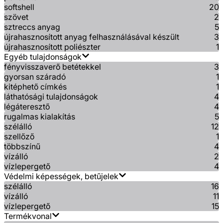
softshell
20
szövet
2
sztreccs anyag
5
újrahasznosított anyag felhasználásával készült
3
újrahasznosított poliészter
1
Egyéb tulajdonságok
fényvisszaverő betétekkel
3
gyorsan száradó
1
kitéphető címkés
1
láthatósági tulajdonságok
4
légáteresztő
4
rugalmas kialakítás
5
szélálló
12
szellőző
1
többszínű
4
vízálló
2
vízlepergető
4
Védelmi képességek, betűjelek
szélálló
16
vízálló
11
vízlepergető
15
Termékvonal