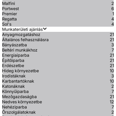
Malfini
2
Portwest
6
Premier
1
Regatta
4
Sol's
4
Munkaterületi ajánlás
Anyagmozgatáshoz
21
Általános felhasználásra
21
Bányászatba
3
Beltéri munkákhoz
7
Energiaiparba
21
Építőiparba
21
Erdészetbe
21
Hideg környezetbe
10
Irodistáknak
3
Karbantartóknak
10
Katonáknak
2
Könnyűiparba
7
Mezőgazdaságba
21
Nedves környezetbe
12
Nehéziparba
7
Őrszolgálatoknak
2