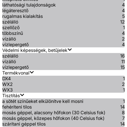
láthatósági tulajdonságok
4
légáteresztő
4
rugalmas kialakítás
5
szélálló
12
szellőző
1
többszínű
4
vízálló
2
vízlepergető
4
Védelmi képességek, betűjelek
szélálló
16
vízálló
11
vízlepergető
15
Termékvonal
DX4
1
WX2
2
WX3
1
Tisztítás
a sötét színűeket elkülönítve kell mosni
1
fehéríteni tilos
14
mosás géppel, alacsony hőfokon (30 Celsius fok)
8
mosás géppel, közepes hőfokon (40 Celsius fok)
7
szárítani géppel tilos
14