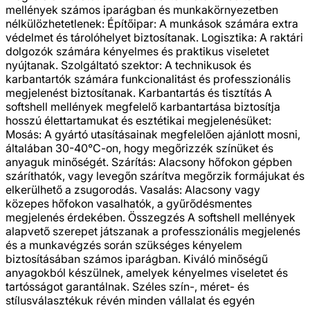
mellények számos iparágban és munkakörnyezetben
nélkülözhetetlenek: Építőipar: A munkások számára extra
védelmet és tárolóhelyet biztosítanak. Logisztika: A raktári
dolgozók számára kényelmes és praktikus viseletet
nyújtanak. Szolgáltató szektor: A technikusok és
karbantartók számára funkcionalitást és professzionális
megjelenést biztosítanak. Karbantartás és tisztítás A
softshell mellények megfelelő karbantartása biztosítja
hosszú élettartamukat és esztétikai megjelenésüket:
Mosás: A gyártó utasításainak megfelelően ajánlott mosni,
általában 30-40°C-on, hogy megőrizzék színüket és
anyaguk minőségét. Szárítás: Alacsony hőfokon gépben
száríthatók, vagy levegőn szárítva megőrzik formájukat és
elkerülhető a zsugorodás. Vasalás: Alacsony vagy
közepes hőfokon vasalhatók, a gyűrődésmentes
megjelenés érdekében. Összegzés A softshell mellények
alapvető szerepet játszanak a professzionális megjelenés
és a munkavégzés során szükséges kényelem
biztosításában számos iparágban. Kiváló minőségű
anyagokból készülnek, amelyek kényelmes viseletet és
tartósságot garantálnak. Széles szín-, méret- és
stílusválasztékuk révén minden vállalat és egyén