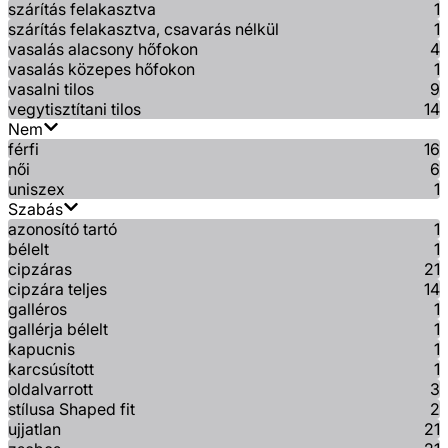
szárítás felakasztva
1
szárítás felakasztva, csavarás nélkül
1
vasalás alacsony hőfokon
4
vasalás közepes hőfokon
1
vasalni tilos
9
vegytisztítani tilos
14
Nem
férfi
16
női
6
uniszex
1
Szabás
azonosító tartó
1
bélelt
1
cipzáras
21
cipzára teljes
14
galléros
1
gallérja bélelt
1
kapucnis
1
karcsúsított
1
oldalvarrott
3
stílusa Shaped fit
2
ujjatlan
21