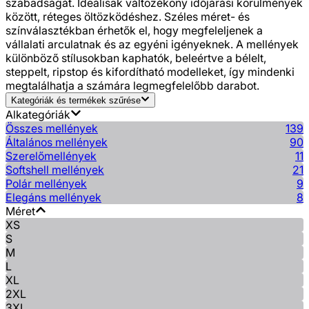
szabadságát. Ideálisak változékony időjárási körülmények
között, réteges öltözködéshez. Széles méret- és
színválasztékban érhetők el, hogy megfeleljenek a
vállalati arculatnak és az egyéni igényeknek. A mellények
különböző stílusokban kaphatók, beleértve a bélelt,
steppelt, ripstop és kifordítható modelleket, így mindenki
megtalálhatja a számára legmegfelelőbb darabot.
Kategóriák és termékek szűrése
Alkategóriák
Összes mellények
139
Általános mellények
90
Szerelőmellények
11
Softshell mellények
21
Polár mellények
9
Elegáns mellények
8
Méret
XS
S
M
L
XL
2XL
3XL