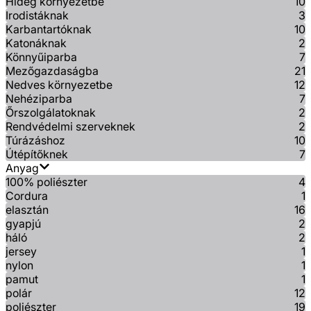
Hideg környezetbe
10
Irodistáknak
3
Karbantartóknak
10
Katonáknak
2
Könnyűiparba
7
Mezőgazdaságba
21
Nedves környezetbe
12
Nehéziparba
7
Őrszolgálatoknak
2
Rendvédelmi szerveknek
2
Túrázáshoz
10
Útépítőknek
7
Anyag
100% poliészter
4
Cordura
1
elasztán
16
gyapjú
2
háló
2
jersey
1
nylon
1
pamut
1
polár
12
poliészter
19