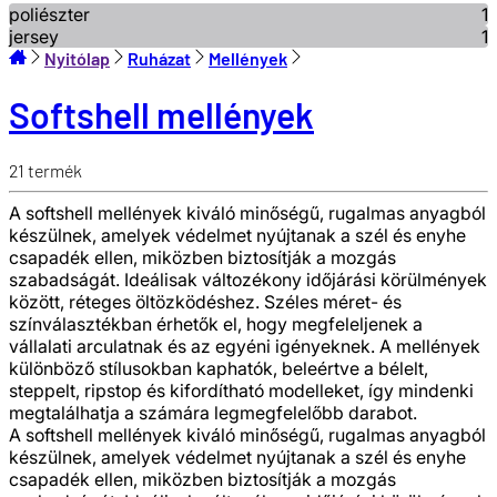
poliészter
1
jersey
1
Nyitólap
Ruházat
Mellények
Softshell mellények
21
termék
A softshell mellények kiváló minőségű, rugalmas anyagból
készülnek, amelyek védelmet nyújtanak a szél és enyhe
csapadék ellen, miközben biztosítják a mozgás
szabadságát. Ideálisak változékony időjárási körülmények
között, réteges öltözködéshez. Széles méret- és
színválasztékban érhetők el, hogy megfeleljenek a
vállalati arculatnak és az egyéni igényeknek. A mellények
különböző stílusokban kaphatók, beleértve a bélelt,
steppelt, ripstop és kifordítható modelleket, így mindenki
megtalálhatja a számára legmegfelelőbb darabot.
A softshell mellények kiváló minőségű, rugalmas anyagból
készülnek, amelyek védelmet nyújtanak a szél és enyhe
csapadék ellen, miközben biztosítják a mozgás