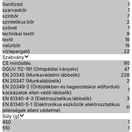
Sanitized
1
szarvasbőr
1
színbőr
7
szintetikus bőr
2
szövet
1
technikai textil
9
textil
16
velúrbőr
15
vízlepergető
22
Szabvány
CE minősítés
90
DGUV 112-191 (Ortopédiai irányelv)
47
EN 20345 (Munkavédelmi lábbelik)
226
EN 20347 (Munkalábbelik)
2
EN 20349-2 (Öntödékben és hegesztéskor előforduló
1
kockázatok ellen védő lábbelik)
EN 61340-4-3 (Elektrosztatikus lábbelik)
3
EN 61340-5-1 (Elektronikus eszközök elektrosztatikus
11
jelenségek elleni védelme)
Súly (g)
450
1
510
1