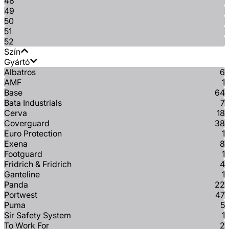
48
49
50
51
52
Szín
Gyártó
Albatros
6
AMF
1
Base
64
Bata Industrials
7
Cerva
18
Coverguard
38
Euro Protection
1
Exena
8
Footguard
1
Fridrich & Fridrich
4
Ganteline
1
Panda
22
Portwest
47
Puma
5
Sir Safety System
1
To Work For
2