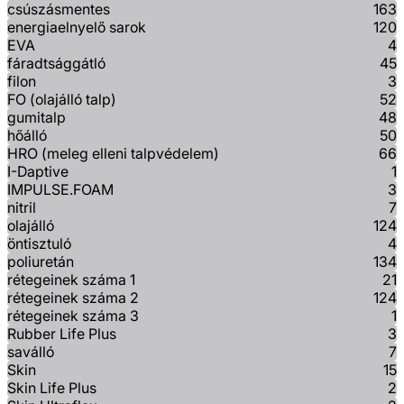
csúszásmentes
163
energiaelnyelő sarok
120
EVA
4
fáradtsággátló
45
filon
3
FO (olajálló talp)
52
gumitalp
48
hőálló
50
HRO (meleg elleni talpvédelem)
66
I-Daptive
1
IMPULSE.FOAM
3
nitril
7
olajálló
124
öntisztuló
4
poliuretán
134
rétegeinek száma 1
21
rétegeinek száma 2
124
rétegeinek száma 3
1
Rubber Life Plus
3
saválló
7
Skin
15
Skin Life Plus
2