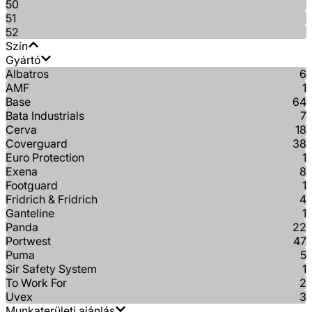
50
51
52
Szín
Gyártó
Albatros
6
AMF
1
Base
64
Bata Industrials
7
Cerva
18
Coverguard
38
Euro Protection
1
Exena
8
Footguard
1
Fridrich & Fridrich
4
Ganteline
1
Panda
22
Portwest
47
Puma
5
Sir Safety System
1
To Work For
2
Uvex
3
Munkaterületi ajánlás