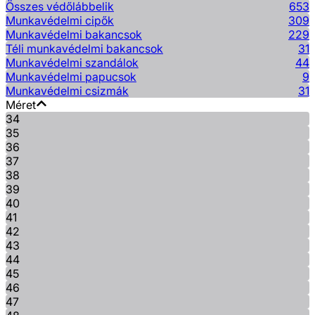
Összes védőlábbelik
653
Munkavédelmi cipők
309
Munkavédelmi bakancsok
229
Téli munkavédelmi bakancsok
31
Munkavédelmi szandálok
44
Munkavédelmi papucsok
9
Munkavédelmi csizmák
31
Méret
34
35
36
37
38
39
40
41
42
43
44
45
46
47