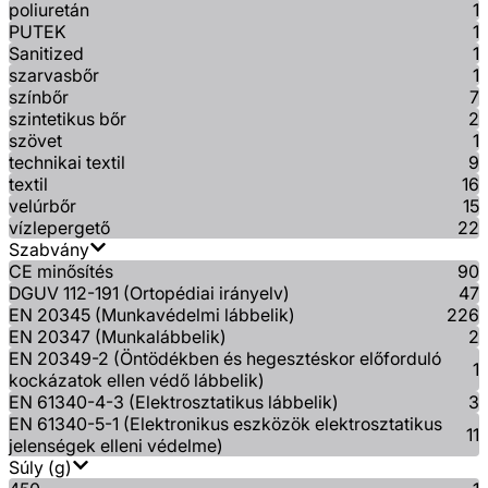
poliuretán
1
PUTEK
1
Sanitized
1
szarvasbőr
1
színbőr
7
szintetikus bőr
2
szövet
1
technikai textil
9
textil
16
velúrbőr
15
vízlepergető
22
Szabvány
CE minősítés
90
DGUV 112-191 (Ortopédiai irányelv)
47
EN 20345 (Munkavédelmi lábbelik)
226
EN 20347 (Munkalábbelik)
2
EN 20349-2 (Öntödékben és hegesztéskor előforduló
1
kockázatok ellen védő lábbelik)
EN 61340-4-3 (Elektrosztatikus lábbelik)
3
EN 61340-5-1 (Elektronikus eszközök elektrosztatikus
11
jelenségek elleni védelme)
Súly (g)