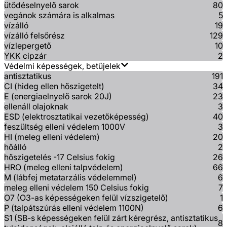
ütődéselnyelő sarok
80
vegánok számára is alkalmas
5
vízálló
19
vízálló felsőrész
129
vízlepergető
10
YKK cipzár
2
Védelmi képességek, betűjelek
antisztatikus
191
CI (hideg ellen hőszigetelt)
34
E (energiaelnyelő sarok 20J)
23
ellenáll olajoknak
3
ESD (elektrosztatikai vezetőképesség)
40
feszültség elleni védelem 1000V
3
HI (meleg elleni védelem)
20
hőálló
2
hőszigetelés -17 Celsius fokig
26
HRO (meleg elleni talpvédelem)
66
M (lábfej metatarzális védelemmel)
6
meleg elleni védelem 150 Celsius fokig
7
O7 (O3-as képességeken felül vízszigetelő)
1
P (talpátszúrás elleni védelem 1100N)
6
S1 (SB-s képességeken felül zárt kéregrész, antisztatikus
8