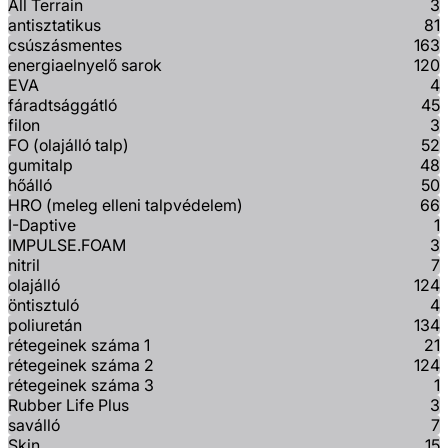
All Terrain
3
antisztatikus
81
csúszásmentes
163
energiaelnyelő sarok
120
EVA
4
fáradtsággátló
45
filon
3
FO (olajálló talp)
52
gumitalp
48
hőálló
50
HRO (meleg elleni talpvédelem)
66
I-Daptive
1
IMPULSE.FOAM
3
nitril
7
olajálló
124
öntisztuló
4
poliuretán
134
rétegeinek száma 1
21
rétegeinek száma 2
124
rétegeinek száma 3
1
Rubber Life Plus
3
saválló
7
Skin
15