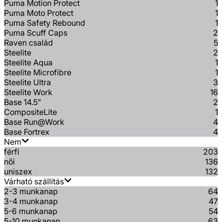
Puma Motion Protect
1
Puma Moto Protect
1
Puma Safety Rebound
1
Puma Scuff Caps
2
Raven család
5
Steelite
2
Steelite Aqua
1
Steelite Microfibre
1
Steelite Ultra
3
Steelite Work
16
Base 14.5"
2
CompositeLite
1
Base Run@Work
4
Base Fortrex
4
Nem
férfi
203
női
136
uniszex
132
Várható szállítás
2-3 munkanap
64
3-4 munkanap
47
5-6 munkanap
54
5-10 munkanap
63