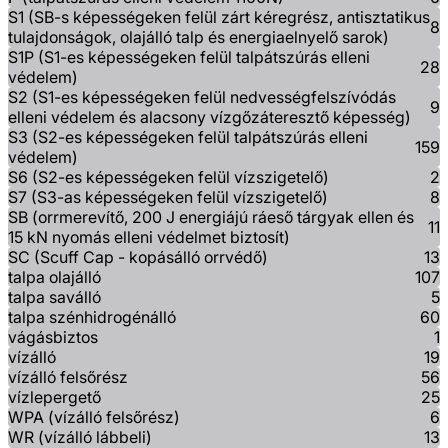
S1 (SB-s képességeken felül zárt kéregrész, antisztatikus
8
tulajdonságok, olajálló talp és energiaelnyelő sarok)
S1P (S1-es képességeken felül talpátszúrás elleni
28
védelem)
S2 (S1-es képességeken felül nedvességfelszívódás
9
elleni védelem és alacsony vízgőzáteresztő képesség)
S3 (S2-es képességeken felül talpátszúrás elleni
159
védelem)
S6 (S2-es képességeken felül vízszigetelő)
2
S7 (S3-as képességeken felül vízszigetelő)
8
SB (orrmerevítő, 200 J energiájú ráeső tárgyak ellen és
11
15 kN nyomás elleni védelmet biztosít)
SC (Scuff Cap - kopásálló orrvédő)
13
talpa olajálló
107
talpa saválló
5
talpa szénhidrogénálló
60
vágásbiztos
1
vízálló
19
vízálló felsőrész
56
vízlepergető
25
WPA (vízálló felsőrész)
6
WR (vízálló lábbeli)
13