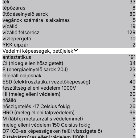
téli
33
tépőzáras
8
ütődéselnyelő sarok
80
vegánok számára is alkalmas
5
vízálló
19
vízálló felsőrész
129
vízlepergető
10
YKK cipzár
2
Védelmi képességek, betűjelek
antisztatikus
191
CI (hideg ellen hőszigetelt)
34
E (energiaelnyelő sarok 20J)
23
ellenáll olajoknak
3
ESD (elektrosztatikai vezetőképesség)
40
feszültség elleni védelem 1000V
3
HI (meleg elleni védelem)
20
hőálló
2
hőszigetelés -17 Celsius fokig
26
HRO (meleg elleni talpvédelem)
66
M (lábfej metatarzális védelemmel)
6
meleg elleni védelem 150 Celsius fokig
7
O7 (O3-as képességeken felül vízszigetelő)
1
P (talpátszúrás elleni védelem 1100N)
6