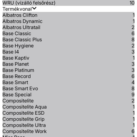
WRU (vízálló felsőrész)
10
Termékvonal
Albatros Clifton
1
Albatros Dynamic
1
Albatros Ultratail
2
Base Classic
6
Base Classic Plus
8
Base Hygiene
2
Base I4
3
Base Kaptiv
1
Base Planet
3
Base Platinum
3
Base Record
6
Base Smart
4
Base Smart Evo
8
Base Special
9
Compositelite
2
Compositelite Aqua
1
Compositelite ESD
1
Compositelite Grip
1
Compositelite Ultra
1
Compositelite Work
6