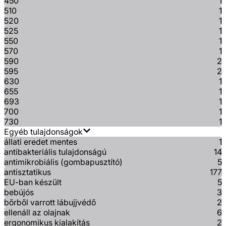
450
1
510
1
520
1
525
1
550
1
570
1
590
2
595
2
630
1
655
1
693
1
700
1
730
1
Egyéb tulajdonságok
állati eredet mentes
1
antibakteriális tulajdonságú
14
antimikrobiális (gombapusztító)
5
antisztatikus
177
EU-ban készült
5
bebújós
3
bőrből varrott lábujjvédő
2
ellenáll az olajnak
6
ergonomikus kialakítás
2