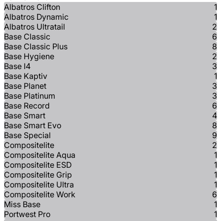
Albatros Clifton
1
Albatros Dynamic
1
Albatros Ultratail
2
Base Classic
6
Base Classic Plus
8
Base Hygiene
2
Base I4
3
Base Kaptiv
1
Base Planet
3
Base Platinum
3
Base Record
6
Base Smart
4
Base Smart Evo
8
Base Special
9
Compositelite
2
Compositelite Aqua
1
Compositelite ESD
1
Compositelite Grip
1
Compositelite Ultra
1
Compositelite Work
6
Miss Base
1
Portwest Pro
1