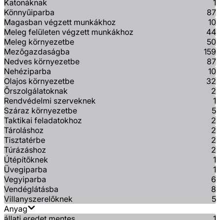
Katonáknak
1
Könnyűiparba
87
Magasban végzett munkákhoz
10
Meleg felületen végzett munkákhoz
44
Meleg környezetbe
50
Mezőgazdaságba
159
Nedves környezetbe
87
Nehéziparba
10
Olajos környezetbe
32
Őrszolgálatoknak
2
Rendvédelmi szerveknek
1
Száraz környezetbe
5
Taktikai feladatokhoz
2
Tároláshoz
2
Tisztatérbe
2
Túrázáshoz
2
Útépítőknek
1
Üvegiparba
1
Vegyiparba
6
Vendéglátásba
8
Villanyszerelőknek
5
Anyag
állati eredet mentes
1