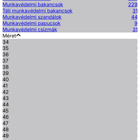
Munkavédelmi bakancsok
229
Téli munkavédelmi bakancsok
31
Munkavédelmi szandálok
44
Munkavédelmi papucsok
9
Munkavédelmi csizmák
31
Méret
34
35
36
37
38
39
40
41
42
43
44
45
46
47
48
49