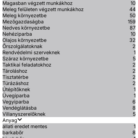
Magasban végzett munkákhoz
10
Meleg felületen végzett munkákhoz
44
Meleg környezetbe
50
Mezőgazdaságba
159
Nedves környezetbe
87
Nehéziparba
10
Olajos környezetbe
32
Őrszolgálatoknak
2
Rendvédelmi szerveknek
1
Száraz környezetbe
5
Taktikai feladatokhoz
2
Tároláshoz
2
Tisztatérbe
2
Túrázáshoz
2
Útépítőknek
1
Üvegiparba
1
Vegyiparba
6
Vendéglátásba
8
Villanyszerelőknek
5
Anyag
állati eredet mentes
1
barkabőr
8