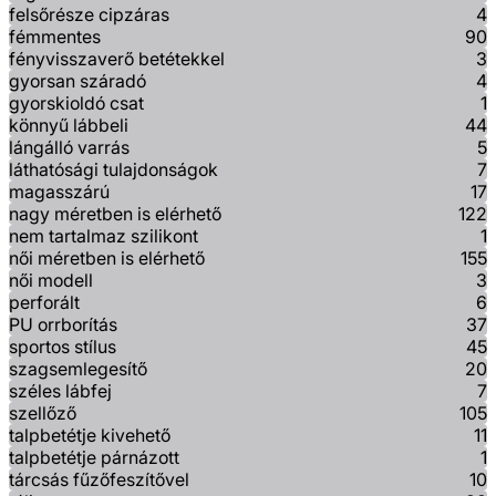
felsőrésze cipzáras
4
fémmentes
90
fényvisszaverő betétekkel
3
gyorsan száradó
4
gyorskioldó csat
1
könnyű lábbeli
44
lángálló varrás
5
láthatósági tulajdonságok
7
magasszárú
17
nagy méretben is elérhető
122
nem tartalmaz szilikont
1
női méretben is elérhető
155
női modell
3
perforált
6
PU orrborítás
37
sportos stílus
45
szagsemlegesítő
20
széles lábfej
7
szellőző
105
talpbetétje kivehető
11
talpbetétje párnázott
1
tárcsás fűzőfeszítővel
10