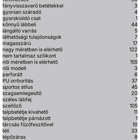
fényvisszaverő betétekkel
3
gyorsan száradó
4
gyorskioldó csat
1
könnyű lábbeli
44
lángálló varrás
5
láthatósági tulajdonságok
7
magasszárú
17
nagy méretben is elérhető
122
nem tartalmaz szilikont
1
női méretben is elérhető
155
női modell
3
perforált
6
PU orrborítás
37
sportos stílus
45
szagsemlegesítő
20
széles lábfej
7
szellőző
105
talpbetétje kivehető
11
talpbetétje párnázott
1
tárcsás fűzőfeszítővel
10
téli
33
tépőzáras
8