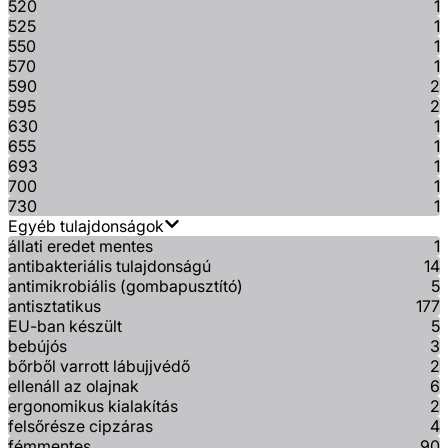
520
1
525
1
550
1
570
1
590
2
595
2
630
1
655
1
693
1
700
1
730
1
Egyéb tulajdonságok
állati eredet mentes
1
antibakteriális tulajdonságú
14
antimikrobiális (gombapusztító)
5
antisztatikus
177
EU-ban készült
5
bebújós
3
bőrből varrott lábujjvédő
2
ellenáll az olajnak
6
ergonomikus kialakítás
2
felsőrésze cipzáras
4
fémmentes
90