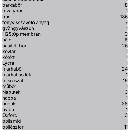
barkabőr
8
bivalybőr
1
bőr
185
fényvisszavető anyag
7
gyöngyvászon
1
H2St0p membrán
3
háló
6
hasított bőr
25
kevlár
1
kötött
1
Lycra
1
marhabőr
24
marhahasíték
1
mikroszál
19
műbőr
1
Nabutek
3
nappa
1
nubuk
38
nylon
1
Oxford
3
poliamid
1
poliészter
11