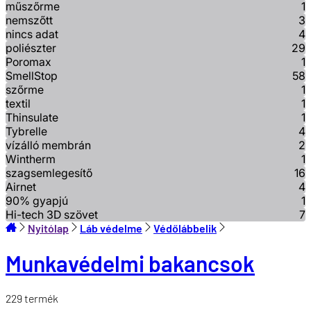
műszőrme
1
nemszőtt
3
nincs adat
4
poliészter
29
Poromax
1
SmellStop
58
szőrme
1
textil
1
Thinsulate
1
Tybrelle
4
vízálló membrán
2
Wintherm
1
szagsemlegesítő
16
Airnet
4
90% gyapjú
1
Hi-tech 3D szövet
7
Nyitólap
Láb védelme
Védőlábbelik
Munkavédelmi bakancsok
229
termék