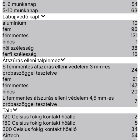
5-6 munkanap
54
5-10 munkanap
63
Lábujjvédő kapli
alumínium
10
fém
96
fémmentes
131
nincs
1
női szélesség
38
férfi szélesség
16
Átszúrás elleni talplemez
S fémmentes átszúrás elleni védelem 3 mm-es
24
próbaszöggel tesztelve
fém
61
fémmentes
147
nincs
20
L fémmentes átszúrás elleni védelem 4,5 mm-es
7
próbaszöggel tesztelve
Talp
120 Celsius fokig kontakt hőálló
2
180 Celsius fokig kontakt hőálló
5
300 Celsius fokig kontakt hőálló
34
Airtech
54