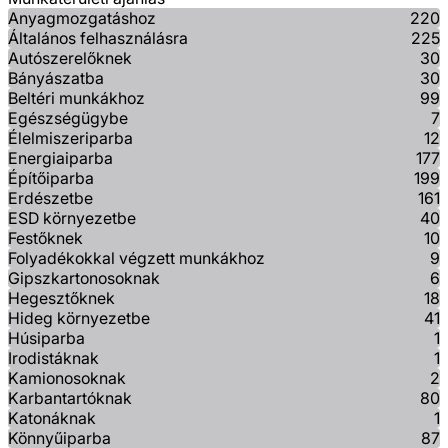
Anyagmozgatáshoz
220
Általános felhasználásra
225
Autószerelőknek
30
Bányászatba
30
Beltéri munkákhoz
99
Egészségügybe
7
Élelmiszeriparba
12
Energiaiparba
177
Építőiparba
199
Erdészetbe
161
ESD környezetbe
40
Festőknek
10
Folyadékokkal végzett munkákhoz
9
Gipszkartonosoknak
6
Hegesztőknek
18
Hideg környezetbe
41
Húsiparba
1
Irodistáknak
1
Kamionosoknak
2
Karbantartóknak
80
Katonáknak
1
Könnyűiparba
87