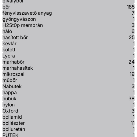
bivalybőr
1
bőr
185
fényvisszavető anyag
7
gyöngyvászon
1
H2St0p membrán
3
háló
6
hasított bőr
25
kevlár
1
kötött
1
Lycra
1
marhabőr
24
marhahasíték
1
mikroszál
19
műbőr
1
Nabutek
3
nappa
1
nubuk
38
nylon
1
Oxford
3
poliamid
1
poliészter
11
poliuretán
1
PUTEK
1