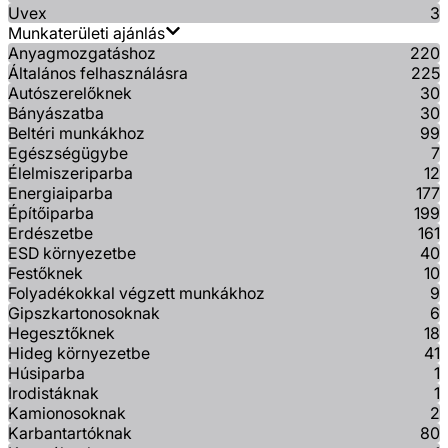
Uvex
3
Munkaterületi ajánlás
Anyagmozgatáshoz
220
Általános felhasználásra
225
Autószerelőknek
30
Bányászatba
30
Beltéri munkákhoz
99
Egészségügybe
7
Élelmiszeriparba
12
Energiaiparba
177
Építőiparba
199
Erdészetbe
161
ESD környezetbe
40
Festőknek
10
Folyadékokkal végzett munkákhoz
9
Gipszkartonosoknak
6
Hegesztőknek
18
Hideg környezetbe
41
Húsiparba
1
Irodistáknak
1
Kamionosoknak
2
Karbantartóknak
80