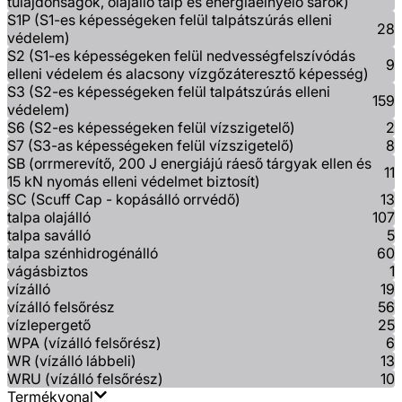
tulajdonságok, olajálló talp és energiaelnyelő sarok)
S1P (S1-es képességeken felül talpátszúrás elleni
28
védelem)
S2 (S1-es képességeken felül nedvességfelszívódás
9
elleni védelem és alacsony vízgőzáteresztő képesség)
S3 (S2-es képességeken felül talpátszúrás elleni
159
védelem)
S6 (S2-es képességeken felül vízszigetelő)
2
S7 (S3-as képességeken felül vízszigetelő)
8
SB (orrmerevítő, 200 J energiájú ráeső tárgyak ellen és
11
15 kN nyomás elleni védelmet biztosít)
SC (Scuff Cap - kopásálló orrvédő)
13
talpa olajálló
107
talpa saválló
5
talpa szénhidrogénálló
60
vágásbiztos
1
vízálló
19
vízálló felsőrész
56
vízlepergető
25
WPA (vízálló felsőrész)
6
WR (vízálló lábbeli)
13
WRU (vízálló felsőrész)
10
Termékvonal