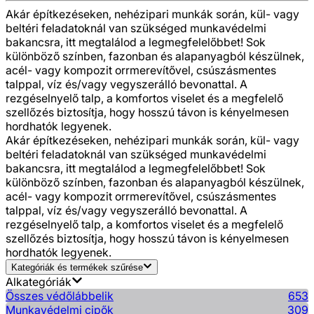
Akár építkezéseken, nehézipari munkák során, kül- vagy
beltéri feladatoknál van szükséged munkavédelmi
bakancsra, itt megtalálod a legmegfelelőbbet! Sok
különböző színben, fazonban és alapanyagból készülnek,
acél- vagy kompozit orrmerevítővel, csúszásmentes
talppal, víz és/vagy vegyszerálló bevonattal. A
rezgéselnyelő talp, a komfortos viselet és a megfelelő
szellőzés biztosítja, hogy hosszú távon is kényelmesen
hordhatók legyenek.
Akár építkezéseken, nehézipari munkák során, kül- vagy
beltéri feladatoknál van szükséged munkavédelmi
bakancsra, itt megtalálod a legmegfelelőbbet! Sok
különböző színben, fazonban és alapanyagból készülnek,
acél- vagy kompozit orrmerevítővel, csúszásmentes
talppal, víz és/vagy vegyszerálló bevonattal. A
rezgéselnyelő talp, a komfortos viselet és a megfelelő
szellőzés biztosítja, hogy hosszú távon is kényelmesen
hordhatók legyenek.
Kategóriák és termékek szűrése
Alkategóriák
Összes védőlábbelik
653
Munkavédelmi cipők
309