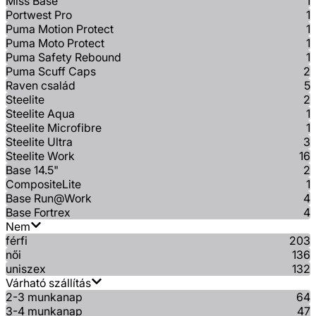
Miss Base
1
Portwest Pro
1
Puma Motion Protect
1
Puma Moto Protect
1
Puma Safety Rebound
1
Puma Scuff Caps
2
Raven család
5
Steelite
2
Steelite Aqua
1
Steelite Microfibre
1
Steelite Ultra
3
Steelite Work
16
Base 14.5"
2
CompositeLite
1
Base Run@Work
4
Base Fortrex
4
Nem
férfi
203
női
136
uniszex
132
Várható szállítás
2-3 munkanap
64
3-4 munkanap
47