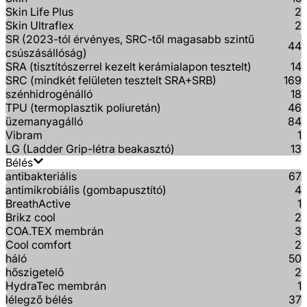
Skin Life Plus
2
Skin Ultraflex
2
SR (2023-tól érvényes, SRC-től magasabb szintű
44
csúszásállóság)
SRA (tisztítószerrel kezelt kerámialapon tesztelt)
14
SRC (mindkét felületen tesztelt SRA+SRB)
169
szénhidrogénálló
18
TPU (termoplasztik poliuretán)
46
üzemanyagálló
84
Vibram
1
LG (Ladder Grip-létra beakasztó)
13
Bélés
antibakteriális
67
antimikrobiális (gombapusztító)
4
BreathActive
1
Brikz cool
2
COA.TEX membrán
3
Cool comfort
2
háló
50
hőszigetelő
2
HydraTec membrán
1
lélegző bélés
37