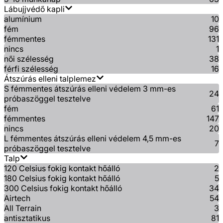
Lábujjvédő kapli
alumínium
10
fém
96
fémmentes
131
nincs
1
női szélesség
38
férfi szélesség
16
Átszúrás elleni talplemez
S fémmentes átszúrás elleni védelem 3 mm-es
24
próbaszöggel tesztelve
fém
61
fémmentes
147
nincs
20
L fémmentes átszúrás elleni védelem 4,5 mm-es
7
próbaszöggel tesztelve
Talp
120 Celsius fokig kontakt hőálló
2
180 Celsius fokig kontakt hőálló
5
300 Celsius fokig kontakt hőálló
34
Airtech
54
All Terrain
3
antisztatikus
81