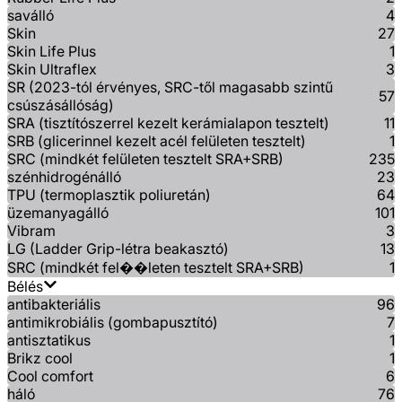
saválló
4
Skin
27
Skin Life Plus
1
Skin Ultraflex
3
SR (2023-tól érvényes, SRC-től magasabb szintű
57
csúszásállóság)
SRA (tisztítószerrel kezelt kerámialapon tesztelt)
11
SRB (glicerinnel kezelt acél felületen tesztelt)
1
SRC (mindkét felületen tesztelt SRA+SRB)
235
szénhidrogénálló
23
TPU (termoplasztik poliuretán)
64
üzemanyagálló
101
Vibram
3
LG (Ladder Grip-létra beakasztó)
13
SRC (mindkét fel��leten tesztelt SRA+SRB)
1
Bélés
antibakteriális
96
antimikrobiális (gombapusztító)
7
antisztatikus
1
Brikz cool
1
Cool comfort
6
háló
76