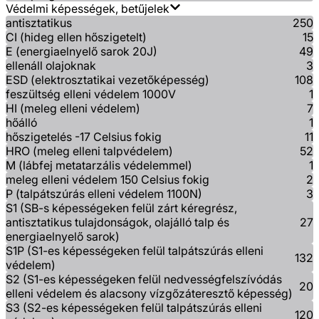
Védelmi képességek, betűjelek
antisztatikus
250
CI (hideg ellen hőszigetelt)
15
E (energiaelnyelő sarok 20J)
49
ellenáll olajoknak
3
ESD (elektrosztatikai vezetőképesség)
108
feszültség elleni védelem 1000V
1
HI (meleg elleni védelem)
7
hőálló
1
hőszigetelés -17 Celsius fokig
11
HRO (meleg elleni talpvédelem)
52
M (lábfej metatarzális védelemmel)
1
meleg elleni védelem 150 Celsius fokig
2
P (talpátszúrás elleni védelem 1100N)
3
S1 (SB-s képességeken felül zárt kéregrész,
antisztatikus tulajdonságok, olajálló talp és
27
energiaelnyelő sarok)
S1P (S1-es képességeken felül talpátszúrás elleni
132
védelem)
S2 (S1-es képességeken felül nedvességfelszívódás
20
elleni védelem és alacsony vízgőzáteresztő képesség)
S3 (S2-es képességeken felül talpátszúrás elleni
120