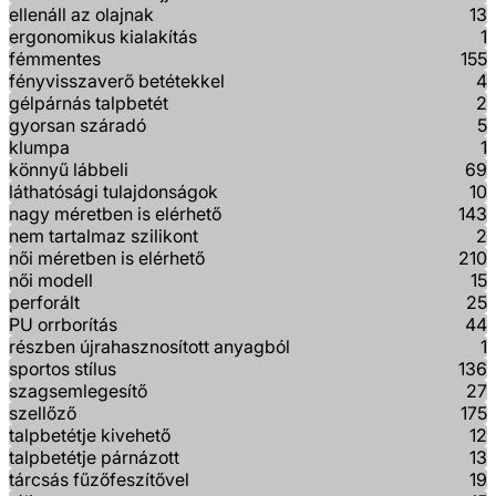
ellenáll az olajnak
13
ergonomikus kialakítás
1
fémmentes
155
fényvisszaverő betétekkel
4
gélpárnás talpbetét
2
gyorsan száradó
5
klumpa
1
könnyű lábbeli
69
láthatósági tulajdonságok
10
nagy méretben is elérhető
143
nem tartalmaz szilikont
2
női méretben is elérhető
210
női modell
15
perforált
25
PU orrborítás
44
részben újrahasznosított anyagból
1
sportos stílus
136
szagsemlegesítő
27
szellőző
175
talpbetétje kivehető
12
talpbetétje párnázott
13
tárcsás fűzőfeszítővel
19