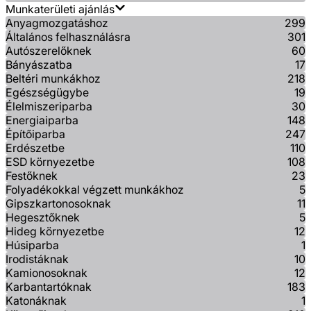
Munkaterületi ajánlás
Anyagmozgatáshoz
299
Általános felhasználásra
301
Autószerelőknek
60
Bányászatba
17
Beltéri munkákhoz
218
Egészségügybe
19
Élelmiszeriparba
30
Energiaiparba
148
Építőiparba
247
Erdészetbe
110
ESD környezetbe
108
Festőknek
23
Folyadékokkal végzett munkákhoz
5
Gipszkartonosoknak
11
Hegesztőknek
5
Hideg környezetbe
12
Húsiparba
1
Irodistáknak
10
Kamionosoknak
12
Karbantartóknak
183
Katonáknak
1