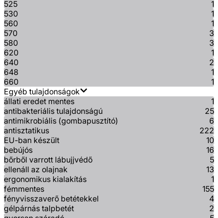
525
1
530
1
560
1
570
3
580
3
620
1
640
2
648
1
660
1
Egyéb tulajdonságok
állati eredet mentes
1
antibakteriális tulajdonságú
25
antimikrobiális (gombapusztító)
6
antisztatikus
222
EU-ban készült
10
bebújós
16
bőrből varrott lábujjvédő
5
ellenáll az olajnak
13
ergonomikus kialakítás
1
fémmentes
155
fényvisszaverő betétekkel
4
gélpárnás talpbetét
2