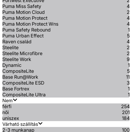
Portwest Executive
2
Puma Miss Safety
4
Puma Motion Cloud
2
Puma Motion Protect
4
Puma Motion Protect Wns
4
Puma Safety Rebound
1
Puma Urban Effect
5
Raven család
4
Steelite
2
Steelite Microfibre
2
Steelite Work
9
Dynamic
1
CompositeLite
5
Base Run@Work
11
CompositeLite ESD
3
Base Fortrex
1
CompositeLite Ultra
1
Nem
férfi
254
női
201
uniszex
184
Várható szállítás
2-3 munkanap
100