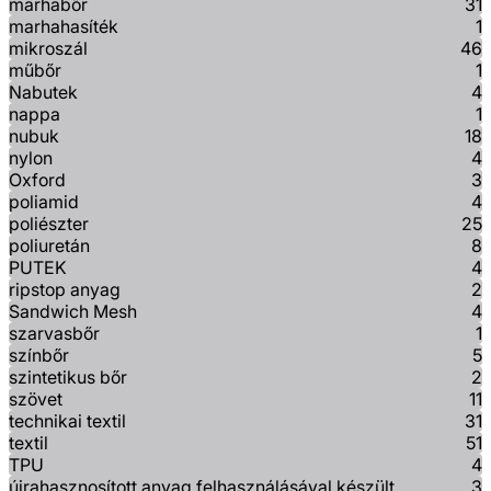
marhabőr
31
marhahasíték
1
mikroszál
46
műbőr
1
Nabutek
4
nappa
1
nubuk
18
nylon
4
Oxford
3
poliamid
4
poliészter
25
poliuretán
8
PUTEK
4
ripstop anyag
2
Sandwich Mesh
4
szarvasbőr
1
színbőr
5
szintetikus bőr
2
szövet
11
technikai textil
31
textil
51
TPU
4
újrahasznosított anyag felhasználásával készült
3