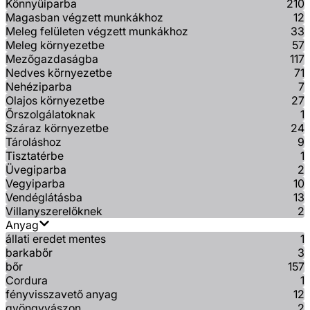
Könnyűiparba
210
Magasban végzett munkákhoz
12
Meleg felületen végzett munkákhoz
33
Meleg környezetbe
57
Mezőgazdaságba
117
Nedves környezetbe
71
Nehéziparba
7
Olajos környezetbe
27
Őrszolgálatoknak
1
Száraz környezetbe
24
Tároláshoz
9
Tisztatérbe
1
Üvegiparba
2
Vegyiparba
10
Vendéglátásba
13
Villanyszerelőknek
2
Anyag
állati eredet mentes
1
barkabőr
3
bőr
157
Cordura
1
fényvisszavető anyag
12
gyöngyvászon
2