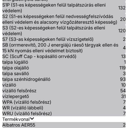
S1P (S1-es képességeken felül talpátszúrás elleni
132
védelem)
S2 (S1-es képességeken felül nedvességfelszívódás
20
elleni védelem és alacsony vízgőzáteresztő képesség)
S3 (S2-es képességeken felül talpátszúrás elleni
120
védelem)
S7 (S3-as képességeken felül vízszigetelő)
2
SB (orrmerevítő, 200 J energiájú ráeső tárgyak ellen és
4
15 kN nyomás elleni védelmet biztosít)
SC (Scuff Cap - kopásálló orrvédő)
13
talpa lúgálló
1
talpa olajálló
119
talpa saválló
3
talpa szénhidrogénálló
93
vízálló
10
vízálló felsőrész
54
vízlepergető
31
WPA (vízálló felsőrész)
7
WR (vízálló lábbeli)
4
WRU (vízálló felsőrész)
7
Termékvonal
Albatros AER55
2