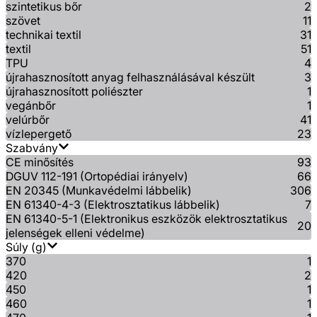
szintetikus bőr
2
szövet
11
technikai textil
31
textil
51
TPU
4
újrahasznosított anyag felhasználásával készült
3
újrahasznosított poliészter
1
vegánbőr
1
velúrbőr
41
vízlepergető
23
Szabvány
CE minősítés
93
DGUV 112-191 (Ortopédiai irányelv)
66
EN 20345 (Munkavédelmi lábbelik)
306
EN 61340-4-3 (Elektrosztatikus lábbelik)
7
EN 61340-5-1 (Elektronikus eszközök elektrosztatikus
20
jelenségek elleni védelme)
Súly (g)
370
1
420
2
450
1
460
1