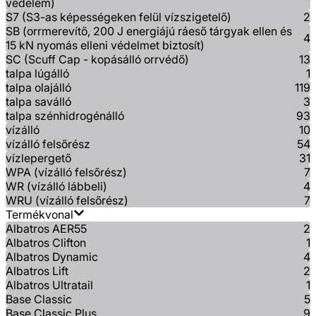
védelem)
S7 (S3-as képességeken felül vízszigetelő)
2
SB (orrmerevítő, 200 J energiájú ráeső tárgyak ellen és
4
15 kN nyomás elleni védelmet biztosít)
SC (Scuff Cap - kopásálló orrvédő)
13
talpa lúgálló
1
talpa olajálló
119
talpa saválló
3
talpa szénhidrogénálló
93
vízálló
10
vízálló felsőrész
54
vízlepergető
31
WPA (vízálló felsőrész)
7
WR (vízálló lábbeli)
4
WRU (vízálló felsőrész)
7
Termékvonal
Albatros AER55
2
Albatros Clifton
1
Albatros Dynamic
4
Albatros Lift
2
Albatros Ultratail
1
Base Classic
5
Base Classic Plus
9