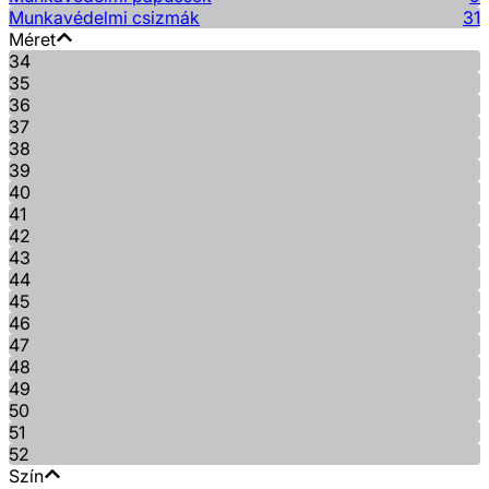
Munkavédelmi csizmák
31
Méret
34
35
36
37
38
39
40
41
42
43
44
45
46
47
48
49
50
51
52
Szín