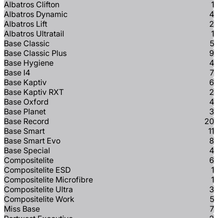
Albatros Clifton
1
Albatros Dynamic
4
Albatros Lift
2
Albatros Ultratail
1
Base Classic
5
Base Classic Plus
9
Base Hygiene
4
Base I4
7
Base Kaptiv
6
Base Kaptiv RXT
2
Base Oxford
4
Base Planet
3
Base Record
20
Base Smart
11
Base Smart Evo
8
Base Special
4
Compositelite
6
Compositelite ESD
1
Compositelite Microfibre
1
Compositelite Ultra
3
Compositelite Work
5
Miss Base
7