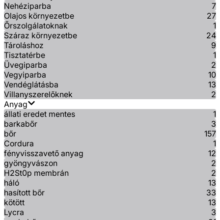
Nehéziparba
7
Olajos környezetbe
27
Őrszolgálatoknak
1
Száraz környezetbe
24
Tároláshoz
9
Tisztatérbe
1
Üvegiparba
2
Vegyiparba
10
Vendéglátásba
13
Villanyszerelőknek
2
Anyag
állati eredet mentes
1
barkabőr
3
bőr
157
Cordura
1
fényvisszavető anyag
12
gyöngyvászon
2
H2St0p membrán
2
háló
13
hasított bőr
33
kötött
13
Lycra
3