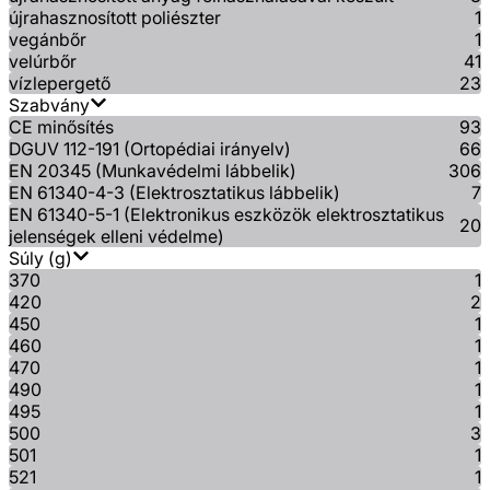
újrahasznosított poliészter
1
vegánbőr
1
velúrbőr
41
vízlepergető
23
Szabvány
CE minősítés
93
DGUV 112-191 (Ortopédiai irányelv)
66
EN 20345 (Munkavédelmi lábbelik)
306
EN 61340-4-3 (Elektrosztatikus lábbelik)
7
EN 61340-5-1 (Elektronikus eszközök elektrosztatikus
20
jelenségek elleni védelme)
Súly (g)
370
1
420
2
450
1
460
1
470
1
490
1
495
1
500
3
501
1
521
1