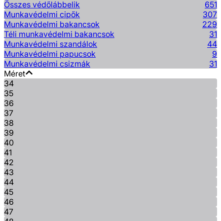
Összes védőlábbelik
651
Munkavédelmi cipők
307
Munkavédelmi bakancsok
229
Téli munkavédelmi bakancsok
31
Munkavédelmi szandálok
44
Munkavédelmi papucsok
9
Munkavédelmi csizmák
31
Méret
34
35
36
37
38
39
40
41
42
43
44
45
46
47