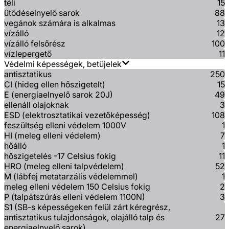
téli
15
ütődéselnyelő sarok
88
vegánok számára is alkalmas
13
vízálló
12
vízálló felsőrész
100
vízlepergető
11
Védelmi képességek, betűjelek
antisztatikus
250
CI (hideg ellen hőszigetelt)
15
E (energiaelnyelő sarok 20J)
49
ellenáll olajoknak
3
ESD (elektrosztatikai vezetőképesség)
108
feszültség elleni védelem 1000V
1
HI (meleg elleni védelem)
7
hőálló
1
hőszigetelés -17 Celsius fokig
11
HRO (meleg elleni talpvédelem)
52
M (lábfej metatarzális védelemmel)
1
meleg elleni védelem 150 Celsius fokig
2
P (talpátszúrás elleni védelem 1100N)
3
S1 (SB-s képességeken felül zárt kéregrész,
antisztatikus tulajdonságok, olajálló talp és
27
energiaelnyelő sarok)