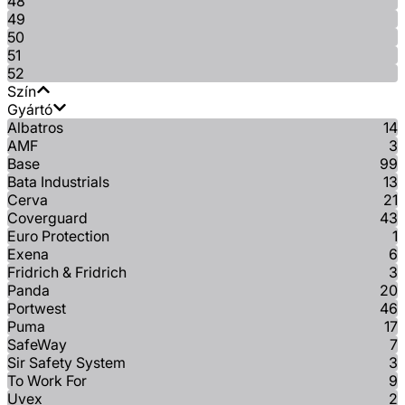
48
49
50
51
52
Szín
Gyártó
Albatros
14
AMF
3
Base
99
Bata Industrials
13
Cerva
21
Coverguard
43
Euro Protection
1
Exena
6
Fridrich & Fridrich
3
Panda
20
Portwest
46
Puma
17
SafeWay
7
Sir Safety System
3
To Work For
9
Uvex
2