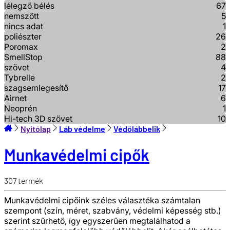
lélegző bélés
67
nemszőtt
5
nincs adat
1
poliészter
26
Poromax
2
SmellStop
88
szövet
4
Tybrelle
2
szagsemlegesítő
17
Airnet
6
Neoprén
1
Hi-tech 3D szövet
10
Nyitólap
Láb védelme
Védőlábbelik
Munkavédelmi cipők
307
termék
Munkavédelmi cipőink széles választéka számtalan
szempont (szín, méret, szabvány, védelmi képesség stb.)
szerint szűrhető, így egyszerűen megtalálhatod a