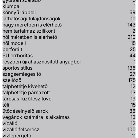
gyorsan száradó
5
klumpa
1
könnyű lábbeli
69
láthatósági tulajdonságok
10
nagy méretben is elérhető
143
nem tartalmaz szilikont
2
női méretben is elérhető
210
női modell
15
perforált
25
PU orrborítás
44
részben újrahasznosított anyagból
1
sportos stílus
136
szagsemlegesítő
27
szellőző
175
talpbetétje kivehető
12
talpbetétje párnázott
13
tárcsás fűzőfeszítővel
19
téli
15
ütődéselnyelő sarok
88
vegánok számára is alkalmas
13
vízálló
12
vízálló felsőrész
100
vízlepergető
11