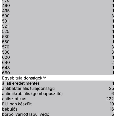
470
1
490
1
495
1
500
3
501
1
521
1
525
1
530
1
560
1
570
3
580
3
620
1
640
2
648
1
660
1
Egyéb tulajdonságok
állati eredet mentes
1
antibakteriális tulajdonságú
25
antimikrobiális (gombapusztító)
6
antisztatikus
222
EU-ban készült
10
bebújós
16
bőrből varrott lábujjvédő
5