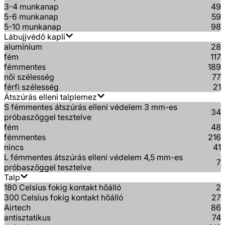
3-4 munkanap
49
5-6 munkanap
59
5-10 munkanap
98
Lábujjvédő kapli
alumínium
28
fém
117
fémmentes
189
női szélesség
77
férfi szélesség
21
Átszúrás elleni talplemez
S fémmentes átszúrás elleni védelem 3 mm-es
34
próbaszöggel tesztelve
fém
48
fémmentes
216
nincs
41
L fémmentes átszúrás elleni védelem 4,5 mm-es
7
próbaszöggel tesztelve
Talp
180 Celsius fokig kontakt hőálló
2
300 Celsius fokig kontakt hőálló
27
Airtech
86
antisztatikus
74