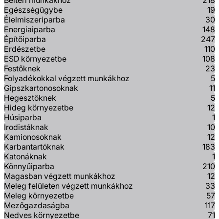
Beltéri munkákhoz
218
Egészségügybe
19
Élelmiszeriparba
30
Energiaiparba
148
Építőiparba
247
Erdészetbe
110
ESD környezetbe
108
Festőknek
23
Folyadékokkal végzett munkákhoz
5
Gipszkartonosoknak
11
Hegesztőknek
5
Hideg környezetbe
12
Húsiparba
1
Irodistáknak
10
Kamionosoknak
12
Karbantartóknak
183
Katonáknak
1
Könnyűiparba
210
Magasban végzett munkákhoz
12
Meleg felületen végzett munkákhoz
33
Meleg környezetbe
57
Mezőgazdaságba
117
Nedves környezetbe
71