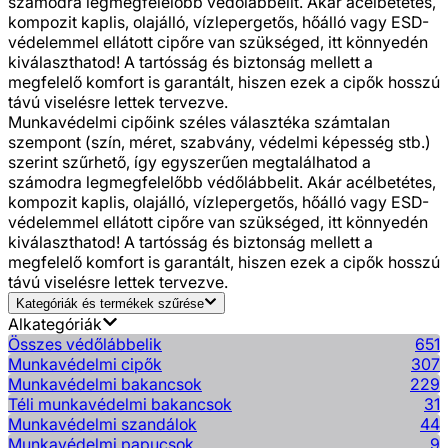
számodra legmegfelelőbb védőlábbelit. Akár acélbetétes,
kompozit kaplis, olajálló, vízlepergetős, hőálló vagy ESD-
védelemmel ellátott cipőre van szükséged, itt könnyedén
kiválaszthatod! A tartósság és biztonság mellett a
megfelelő komfort is garantált, hiszen ezek a cipők hosszú
távú viselésre lettek tervezve.
Munkavédelmi cipőink széles választéka számtalan
szempont (szín, méret, szabvány, védelmi képesség stb.)
szerint szűrhető, így egyszerűen megtalálhatod a
számodra legmegfelelőbb védőlábbelit. Akár acélbetétes,
kompozit kaplis, olajálló, vízlepergetős, hőálló vagy ESD-
védelemmel ellátott cipőre van szükséged, itt könnyedén
kiválaszthatod! A tartósság és biztonság mellett a
megfelelő komfort is garantált, hiszen ezek a cipők hosszú
távú viselésre lettek tervezve.
Kategóriák és termékek szűrése
Alkategóriák
Összes védőlábbelik
651
Munkavédelmi cipők
307
Munkavédelmi bakancsok
229
Téli munkavédelmi bakancsok
31
Munkavédelmi szandálok
44
Munkavédelmi papucsok
9