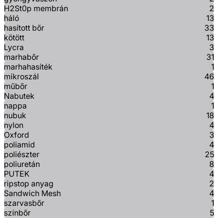
H2St0p membrán
2
háló
13
hasított bőr
33
kötött
13
Lycra
3
marhabőr
31
marhahasíték
1
mikroszál
46
műbőr
1
Nabutek
4
nappa
1
nubuk
18
nylon
4
Oxford
3
poliamid
4
poliészter
25
poliuretán
8
PUTEK
4
ripstop anyag
2
Sandwich Mesh
4
szarvasbőr
1
színbőr
5