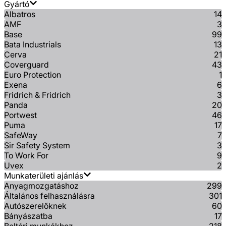
Gyártó
Albatros
14
AMF
3
Base
99
Bata Industrials
13
Cerva
21
Coverguard
43
Euro Protection
1
Exena
6
Fridrich & Fridrich
3
Panda
20
Portwest
46
Puma
17
SafeWay
7
Sir Safety System
3
To Work For
9
Uvex
2
Munkaterületi ajánlás
Anyagmozgatáshoz
299
Általános felhasználásra
301
Autószerelőknek
60
Bányászatba
17