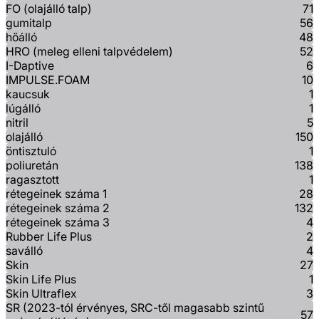
FO (olajálló talp)
71
gumitalp
56
hőálló
48
HRO (meleg elleni talpvédelem)
52
I-Daptive
6
IMPULSE.FOAM
10
kaucsuk
1
lúgálló
1
nitril
5
olajálló
150
öntisztuló
1
poliuretán
138
ragasztott
1
rétegeinek száma 1
28
rétegeinek száma 2
132
rétegeinek száma 3
4
Rubber Life Plus
2
saválló
4
Skin
27
Skin Life Plus
1
Skin Ultraflex
3
SR (2023-tól érvényes, SRC-től magasabb szintű
57