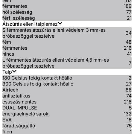
fém
117
fémmentes
189
női szélesség
77
férfi szélesség
21
Átszúrás elleni talplemez
S fémmentes átszúrás elleni védelem 3 mm-es
34
próbaszöggel tesztelve
fém
48
fémmentes
216
nincs
41
L fémmentes átszúrás elleni védelem 4,5 mm-es
7
próbaszöggel tesztelve
Talp
180 Celsius fokig kontakt hőálló
2
300 Celsius fokig kontakt hőálló
27
Airtech
86
antisztatikus
74
csúszásmentes
218
DUAL.IMPULSE
5
energiaelnyelő sarok
132
EVA
16
fáradtsággátló
75
filon
1