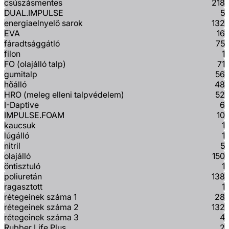
csúszásmentes
218
DUAL.IMPULSE
5
energiaelnyelő sarok
132
EVA
16
fáradtsággátló
75
filon
1
FO (olajálló talp)
71
gumitalp
56
hőálló
48
HRO (meleg elleni talpvédelem)
52
I-Daptive
6
IMPULSE.FOAM
10
kaucsuk
1
lúgálló
1
nitril
5
olajálló
150
öntisztuló
1
poliuretán
138
ragasztott
1
rétegeinek száma 1
28
rétegeinek száma 2
132
rétegeinek száma 3
4
Rubber Life Plus
2