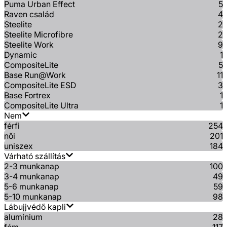
Puma Urban Effect
5
Raven család
4
Steelite
2
Steelite Microfibre
2
Steelite Work
9
Dynamic
1
CompositeLite
5
Base Run@Work
11
CompositeLite ESD
3
Base Fortrex
1
CompositeLite Ultra
1
Nem
férfi
254
női
201
uniszex
184
Várható szállítás
2-3 munkanap
100
3-4 munkanap
49
5-6 munkanap
59
5-10 munkanap
98
Lábujjvédő kapli
alumínium
28