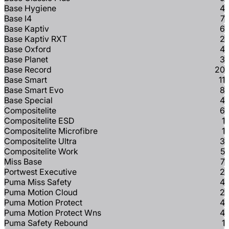
Base Hygiene
4
Base I4
7
Base Kaptiv
6
Base Kaptiv RXT
2
Base Oxford
4
Base Planet
3
Base Record
20
Base Smart
11
Base Smart Evo
8
Base Special
4
Compositelite
6
Compositelite ESD
1
Compositelite Microfibre
1
Compositelite Ultra
3
Compositelite Work
5
Miss Base
7
Portwest Executive
2
Puma Miss Safety
4
Puma Motion Cloud
2
Puma Motion Protect
4
Puma Motion Protect Wns
4
Puma Safety Rebound
1