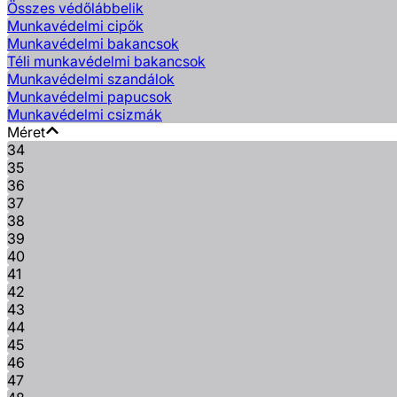
Összes védőlábbelik
Munkavédelmi cipők
Munkavédelmi bakancsok
Téli munkavédelmi bakancsok
Munkavédelmi szandálok
Munkavédelmi papucsok
Munkavédelmi csizmák
Méret
34
35
36
37
38
39
40
41
42
43
44
45
46
47