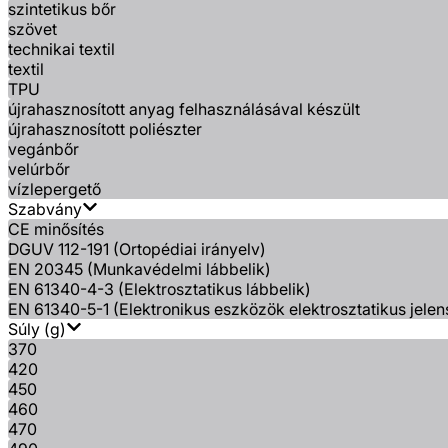
szintetikus bőr
szövet
technikai textil
textil
TPU
újrahasznosított anyag felhasználásával készült
újrahasznosított poliészter
vegánbőr
velúrbőr
vízlepergető
Szabvány
CE minősítés
DGUV 112-191 (Ortopédiai irányelv)
EN 20345 (Munkavédelmi lábbelik)
EN 61340-4-3 (Elektrosztatikus lábbelik)
EN 61340-5-1 (Elektronikus eszközök elektrosztatikus jelen
Súly (g)
370
420
450
460
470