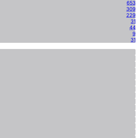
653
309
229
31
44
9
31