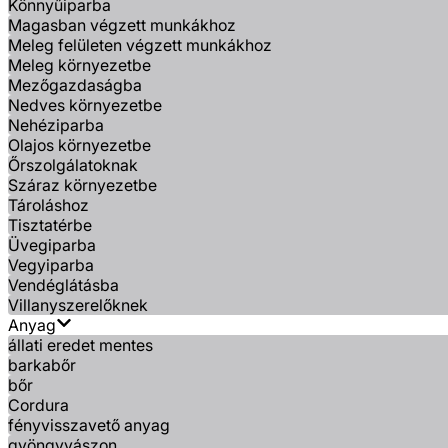
Könnyűiparba
Magasban végzett munkákhoz
Meleg felületen végzett munkákhoz
Meleg környezetbe
Mezőgazdaságba
Nedves környezetbe
Nehéziparba
Olajos környezetbe
Őrszolgálatoknak
Száraz környezetbe
Tároláshoz
Tisztatérbe
Üvegiparba
Vegyiparba
Vendéglátásba
Villanyszerelőknek
Anyag
állati eredet mentes
barkabőr
bőr
Cordura
fényvisszavető anyag
gyöngyvászon