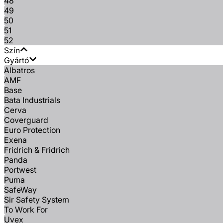
48
49
50
51
52
Szín
Gyártó
Albatros
AMF
Base
Bata Industrials
Cerva
Coverguard
Euro Protection
Exena
Fridrich & Fridrich
Panda
Portwest
Puma
SafeWay
Sir Safety System
To Work For
Uvex