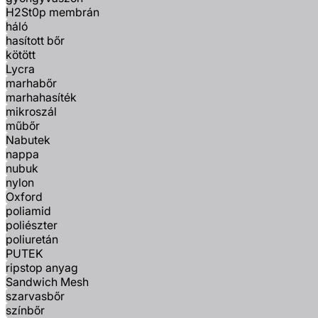
H2St0p membrán
háló
hasított bőr
kötött
Lycra
marhabőr
marhahasíték
mikroszál
műbőr
Nabutek
nappa
nubuk
nylon
Oxford
poliamid
poliészter
poliuretán
PUTEK
ripstop anyag
Sandwich Mesh
szarvasbőr
színbőr