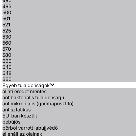
490
495
500
501
521
525
530
560
570
580
620
640
648
660
Egyéb tulajdonságok
állati eredet mentes
antibakteriális tulajdonságú
antimikrobiális (gombapusztító)
antisztatikus
EU-ban készült
bebújós
bőrből varrott lábujjvédő
ellenáll az olajnak