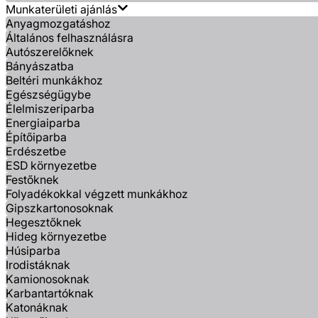
Munkaterületi ajánlás
Anyagmozgatáshoz
Általános felhasználásra
Autószerelőknek
Bányászatba
Beltéri munkákhoz
Egészségügybe
Élelmiszeriparba
Energiaiparba
Építőiparba
Erdészetbe
ESD környezetbe
Festőknek
Folyadékokkal végzett munkákhoz
Gipszkartonosoknak
Hegesztőknek
Hideg környezetbe
Húsiparba
Irodistáknak
Kamionosoknak
Karbantartóknak
Katonáknak