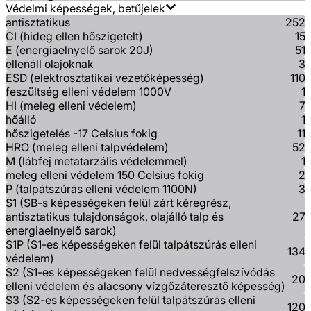
Védelmi képességek, betűjelek
antisztatikus
252
CI (hideg ellen hőszigetelt)
15
E (energiaelnyelő sarok 20J)
51
ellenáll olajoknak
3
ESD (elektrosztatikai vezetőképesség)
110
feszültség elleni védelem 1000V
1
HI (meleg elleni védelem)
7
hőálló
1
hőszigetelés -17 Celsius fokig
11
HRO (meleg elleni talpvédelem)
52
M (lábfej metatarzális védelemmel)
1
meleg elleni védelem 150 Celsius fokig
2
P (talpátszúrás elleni védelem 1100N)
3
S1 (SB-s képességeken felül zárt kéregrész,
antisztatikus tulajdonságok, olajálló talp és
27
energiaelnyelő sarok)
S1P (S1-es képességeken felül talpátszúrás elleni
134
védelem)
S2 (S1-es képességeken felül nedvességfelszívódás
20
elleni védelem és alacsony vízgőzáteresztő képesség)
S3 (S2-es képességeken felül talpátszúrás elleni
120