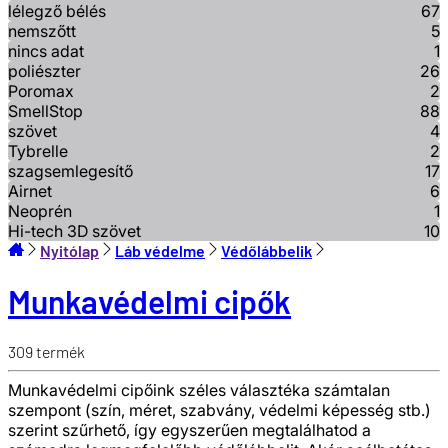
lélegző bélés
67
nemszőtt
5
nincs adat
1
poliészter
26
Poromax
2
SmellStop
88
szövet
4
Tybrelle
2
szagsemlegesítő
17
Airnet
6
Neoprén
1
Hi-tech 3D szövet
10
Nyitólap
Láb védelme
Védőlábbelik
Munkavédelmi cipők
309
termék
Munkavédelmi cipőink széles választéka számtalan
szempont (szín, méret, szabvány, védelmi képesség stb.)
szerint szűrhető, így egyszerűen megtalálhatod a