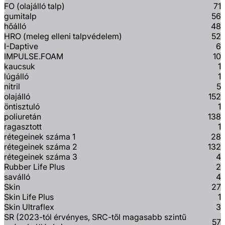
FO (olajálló talp)
71
gumitalp
56
hőálló
48
HRO (meleg elleni talpvédelem)
52
I-Daptive
6
IMPULSE.FOAM
10
kaucsuk
1
lúgálló
1
nitril
5
olajálló
152
öntisztuló
1
poliuretán
138
ragasztott
1
rétegeinek száma 1
28
rétegeinek száma 2
132
rétegeinek száma 3
4
Rubber Life Plus
2
saválló
4
Skin
27
Skin Life Plus
1
Skin Ultraflex
3
SR (2023-tól érvényes, SRC-től magasabb szintű
57