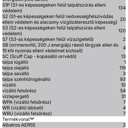
S1P (S1-es képességeken felül talpátszúrás elleni
134
védelem)
S2 (S1-es képességeken felül nedvességfelszívódás
20
elleni védelem és alacsony vízgőzáteresztő képesség)
S3 (S2-es képességeken felül talpátszúrás elleni
120
védelem)
S7 (S3-as képességeken felül vízszigetelő)
2
SB (orrmerevítő, 200 J energiájú ráeső tárgyak ellen és
4
15 kN nyomás elleni védelmet biztosít)
SC (Scuff Cap - kopásálló orrvédő)
13
talpa lúgálló
1
talpa olajálló
119
talpa saválló
3
talpa szénhidrogénálló
93
vízálló
10
vízálló felsőrész
54
vízlepergető
31
WPA (vízálló felsőrész)
7
WR (vízálló lábbeli)
4
WRU (vízálló felsőrész)
7
Termékvonal
Albatros AER55
2