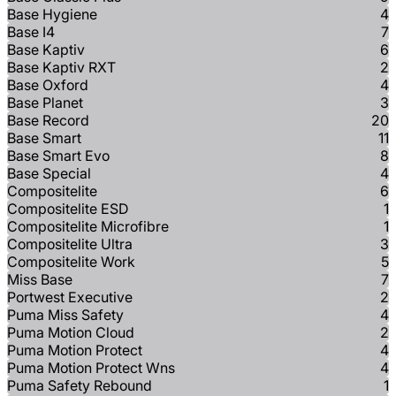
Base Hygiene
4
Base I4
7
Base Kaptiv
6
Base Kaptiv RXT
2
Base Oxford
4
Base Planet
3
Base Record
20
Base Smart
11
Base Smart Evo
8
Base Special
4
Compositelite
6
Compositelite ESD
1
Compositelite Microfibre
1
Compositelite Ultra
3
Compositelite Work
5
Miss Base
7
Portwest Executive
2
Puma Miss Safety
4
Puma Motion Cloud
2
Puma Motion Protect
4
Puma Motion Protect Wns
4
Puma Safety Rebound
1