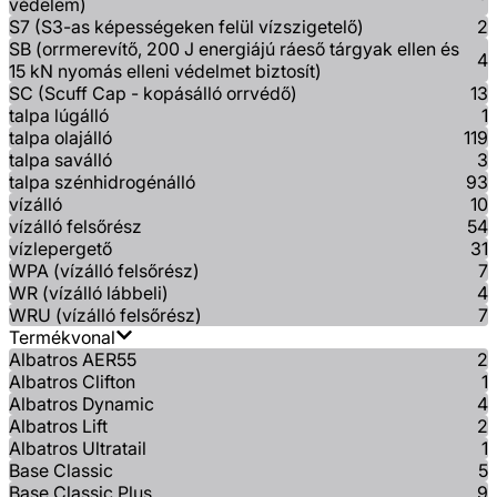
védelem)
S7 (S3-as képességeken felül vízszigetelő)
2
SB (orrmerevítő, 200 J energiájú ráeső tárgyak ellen és
4
15 kN nyomás elleni védelmet biztosít)
SC (Scuff Cap - kopásálló orrvédő)
13
talpa lúgálló
1
talpa olajálló
119
talpa saválló
3
talpa szénhidrogénálló
93
vízálló
10
vízálló felsőrész
54
vízlepergető
31
WPA (vízálló felsőrész)
7
WR (vízálló lábbeli)
4
WRU (vízálló felsőrész)
7
Termékvonal
Albatros AER55
2
Albatros Clifton
1
Albatros Dynamic
4
Albatros Lift
2
Albatros Ultratail
1
Base Classic
5
Base Classic Plus
9