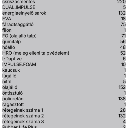
csúszásmentes
220
DUAL.IMPULSE
5
energiaelnyelő sarok
132
EVA
18
fáradtsággátló
75
filon
1
FO (olajálló talp)
71
gumitalp
56
hőálló
48
HRO (meleg elleni talpvédelem)
52
I-Daptive
6
IMPULSE.FOAM
10
kaucsuk
1
lúgálló
1
nitril
5
olajálló
152
öntisztuló
1
poliuretán
138
ragasztott
1
rétegeinek száma 1
28
rétegeinek száma 2
132
rétegeinek száma 3
4
Rubber Life Plus
2