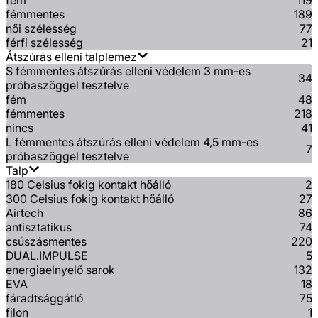
fém
119
fémmentes
189
női szélesség
77
férfi szélesség
21
Átszúrás elleni talplemez
S fémmentes átszúrás elleni védelem 3 mm-es
34
próbaszöggel tesztelve
fém
48
fémmentes
218
nincs
41
L fémmentes átszúrás elleni védelem 4,5 mm-es
7
próbaszöggel tesztelve
Talp
180 Celsius fokig kontakt hőálló
2
300 Celsius fokig kontakt hőálló
27
Airtech
86
antisztatikus
74
csúszásmentes
220
DUAL.IMPULSE
5
energiaelnyelő sarok
132
EVA
18
fáradtsággátló
75
filon
1