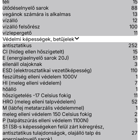
téli
15
ütődéselnyelő sarok
88
vegánok számára is alkalmas
13
vízálló
12
vízálló felsőrész
100
vízlepergető
11
Védelmi képességek, betűjelek
antisztatikus
252
CI (hideg ellen hőszigetelt)
15
E (energiaelnyelő sarok 20J)
51
ellenáll olajoknak
3
ESD (elektrosztatikai vezetőképesség)
110
feszültség elleni védelem 1000V
1
HI (meleg elleni védelem)
7
hőálló
1
hőszigetelés -17 Celsius fokig
11
HRO (meleg elleni talpvédelem)
52
M (lábfej metatarzális védelemmel)
1
meleg elleni védelem 150 Celsius fokig
2
P (talpátszúrás elleni védelem 1100N)
3
S1 (SB-s képességeken felül zárt kéregrész,
antisztatikus tulajdonságok, olajálló talp és
27
energiaelnyelő sarok)