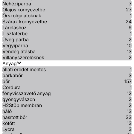
Nehéziparba
7
Olajos környezetbe
27
Őrszolgálatoknak
1
Száraz környezetbe
24
Tároláshoz
9
Tisztatérbe
1
Üvegiparba
2
Vegyiparba
10
Vendéglátásba
13
Villanyszerelőknek
2
Anyag
állati eredet mentes
1
barkabőr
3
bőr
157
Cordura
1
fényvisszavető anyag
12
gyöngyvászon
2
H2St0p membrán
2
háló
13
hasított bőr
33
kötött
13
Lycra
3