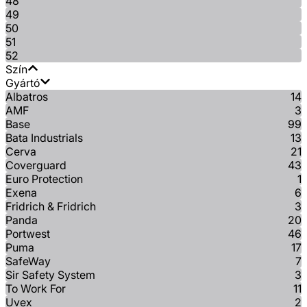
48
49
50
51
52
Szín
Gyártó
Albatros
14
AMF
3
Base
99
Bata Industrials
13
Cerva
21
Coverguard
43
Euro Protection
1
Exena
6
Fridrich & Fridrich
3
Panda
20
Portwest
46
Puma
17
SafeWay
7
Sir Safety System
3
To Work For
11
Uvex
2