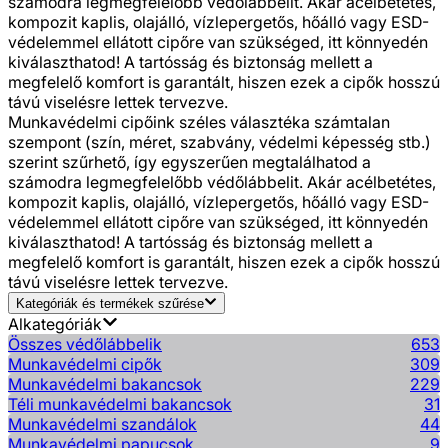
számodra legmegfelelőbb védőlábbelit. Akár acélbetétes,
kompozit kaplis, olajálló, vízlepergetős, hőálló vagy ESD-
védelemmel ellátott cipőre van szükséged, itt könnyedén
kiválaszthatod! A tartósság és biztonság mellett a
megfelelő komfort is garantált, hiszen ezek a cipők hosszú
távú viselésre lettek tervezve.
Munkavédelmi cipőink széles választéka számtalan
szempont (szín, méret, szabvány, védelmi képesség stb.)
szerint szűrhető, így egyszerűen megtalálhatod a
számodra legmegfelelőbb védőlábbelit. Akár acélbetétes,
kompozit kaplis, olajálló, vízlepergetős, hőálló vagy ESD-
védelemmel ellátott cipőre van szükséged, itt könnyedén
kiválaszthatod! A tartósság és biztonság mellett a
megfelelő komfort is garantált, hiszen ezek a cipők hosszú
távú viselésre lettek tervezve.
Kategóriák és termékek szűrése
Alkategóriák
Összes védőlábbelik
653
Munkavédelmi cipők
309
Munkavédelmi bakancsok
229
Téli munkavédelmi bakancsok
31
Munkavédelmi szandálok
44
Munkavédelmi papucsok
9