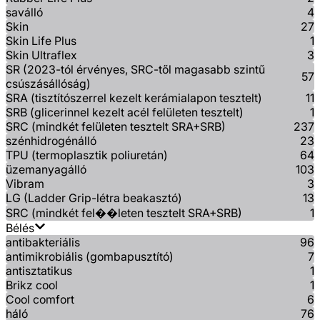
saválló
4
Skin
27
Skin Life Plus
1
Skin Ultraflex
3
SR (2023-tól érvényes, SRC-től magasabb szintű
57
csúszásállóság)
SRA (tisztítószerrel kezelt kerámialapon tesztelt)
11
SRB (glicerinnel kezelt acél felületen tesztelt)
1
SRC (mindkét felületen tesztelt SRA+SRB)
237
szénhidrogénálló
23
TPU (termoplasztik poliuretán)
64
üzemanyagálló
103
Vibram
3
LG (Ladder Grip-létra beakasztó)
13
SRC (mindkét fel��leten tesztelt SRA+SRB)
1
Bélés
antibakteriális
96
antimikrobiális (gombapusztító)
7
antisztatikus
1
Brikz cool
1
Cool comfort
6
háló
76