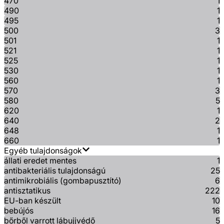
470
1
490
1
495
1
500
3
501
1
521
1
525
1
530
1
560
1
570
3
580
5
620
1
640
2
648
1
660
1
Egyéb tulajdonságok
állati eredet mentes
1
antibakteriális tulajdonságú
25
antimikrobiális (gombapusztító)
6
antisztatikus
222
EU-ban készült
10
bebújós
16
bőrből varrott lábujjvédő
5