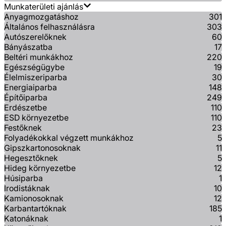
Munkaterületi ajánlás
Anyagmozgatáshoz
301
Általános felhasználásra
303
Autószerelőknek
60
Bányászatba
17
Beltéri munkákhoz
220
Egészségügybe
19
Élelmiszeriparba
30
Energiaiparba
148
Építőiparba
249
Erdészetbe
110
ESD környezetbe
110
Festőknek
23
Folyadékokkal végzett munkákhoz
5
Gipszkartonosoknak
11
Hegesztőknek
5
Hideg környezetbe
12
Húsiparba
1
Irodistáknak
10
Kamionosoknak
12
Karbantartóknak
185
Katonáknak
1