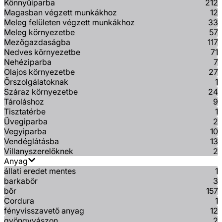
Könnyűiparba
212
Magasban végzett munkákhoz
12
Meleg felületen végzett munkákhoz
33
Meleg környezetbe
57
Mezőgazdaságba
117
Nedves környezetbe
71
Nehéziparba
7
Olajos környezetbe
27
Őrszolgálatoknak
1
Száraz környezetbe
24
Tároláshoz
9
Tisztatérbe
1
Üvegiparba
2
Vegyiparba
10
Vendéglátásba
13
Villanyszerelőknek
2
Anyag
állati eredet mentes
1
barkabőr
3
bőr
157
Cordura
1
fényvisszavető anyag
12
gyöngyvászon
2