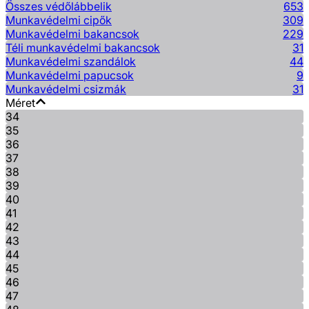
Összes védőlábbelik
653
Munkavédelmi cipők
309
Munkavédelmi bakancsok
229
Téli munkavédelmi bakancsok
31
Munkavédelmi szandálok
44
Munkavédelmi papucsok
9
Munkavédelmi csizmák
31
Méret
34
35
36
37
38
39
40
41
42
43
44
45
46
47