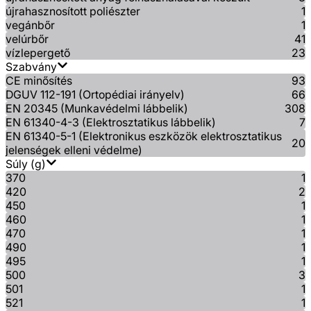
újrahasznosított poliészter
1
vegánbőr
1
velúrbőr
41
vízlepergető
23
Szabvány
CE minősítés
93
DGUV 112-191 (Ortopédiai irányelv)
66
EN 20345 (Munkavédelmi lábbelik)
308
EN 61340-4-3 (Elektrosztatikus lábbelik)
7
EN 61340-5-1 (Elektronikus eszközök elektrosztatikus
20
jelenségek elleni védelme)
Súly (g)
370
1
420
2
450
1
460
1
470
1
490
1
495
1
500
3
501
1
521
1