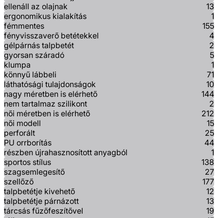
ellenáll az olajnak
13
ergonomikus kialakítás
1
fémmentes
155
fényvisszaverő betétekkel
4
gélpárnás talpbetét
2
gyorsan száradó
5
klumpa
1
könnyű lábbeli
71
láthatósági tulajdonságok
10
nagy méretben is elérhető
144
nem tartalmaz szilikont
2
női méretben is elérhető
212
női modell
15
perforált
25
PU orrborítás
44
részben újrahasznosított anyagból
1
sportos stílus
138
szagsemlegesítő
27
szellőző
177
talpbetétje kivehető
12
talpbetétje párnázott
13
tárcsás fűzőfeszítővel
19