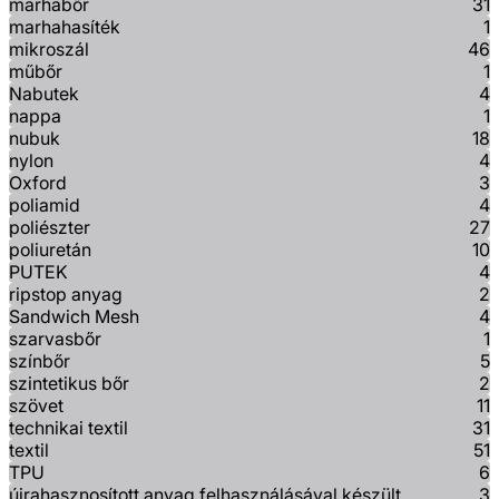
marhabőr
31
marhahasíték
1
mikroszál
46
műbőr
1
Nabutek
4
nappa
1
nubuk
18
nylon
4
Oxford
3
poliamid
4
poliészter
27
poliuretán
10
PUTEK
4
ripstop anyag
2
Sandwich Mesh
4
szarvasbőr
1
színbőr
5
szintetikus bőr
2
szövet
11
technikai textil
31
textil
51
TPU
6
újrahasznosított anyag felhasználásával készült
3