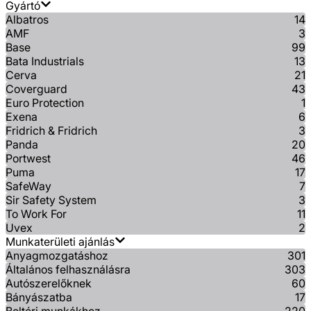
Gyártó
Albatros
14
AMF
3
Base
99
Bata Industrials
13
Cerva
21
Coverguard
43
Euro Protection
1
Exena
6
Fridrich & Fridrich
3
Panda
20
Portwest
46
Puma
17
SafeWay
7
Sir Safety System
3
To Work For
11
Uvex
2
Munkaterületi ajánlás
Anyagmozgatáshoz
301
Általános felhasználásra
303
Autószerelőknek
60
Bányászatba
17