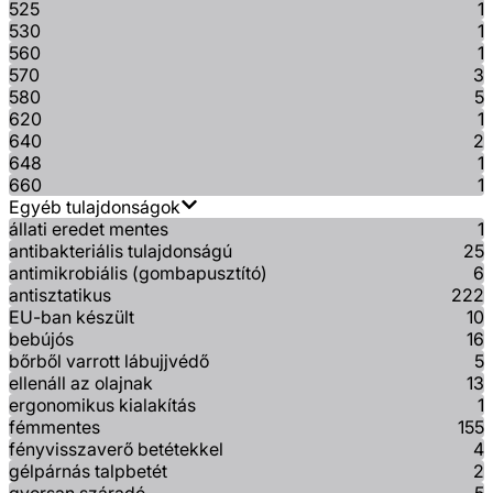
525
1
530
1
560
1
570
3
580
5
620
1
640
2
648
1
660
1
Egyéb tulajdonságok
állati eredet mentes
1
antibakteriális tulajdonságú
25
antimikrobiális (gombapusztító)
6
antisztatikus
222
EU-ban készült
10
bebújós
16
bőrből varrott lábujjvédő
5
ellenáll az olajnak
13
ergonomikus kialakítás
1
fémmentes
155
fényvisszaverő betétekkel
4
gélpárnás talpbetét
2