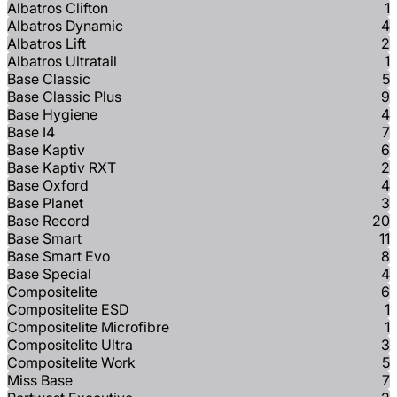
Albatros Clifton
1
Albatros Dynamic
4
Albatros Lift
2
Albatros Ultratail
1
Base Classic
5
Base Classic Plus
9
Base Hygiene
4
Base I4
7
Base Kaptiv
6
Base Kaptiv RXT
2
Base Oxford
4
Base Planet
3
Base Record
20
Base Smart
11
Base Smart Evo
8
Base Special
4
Compositelite
6
Compositelite ESD
1
Compositelite Microfibre
1
Compositelite Ultra
3
Compositelite Work
5
Miss Base
7