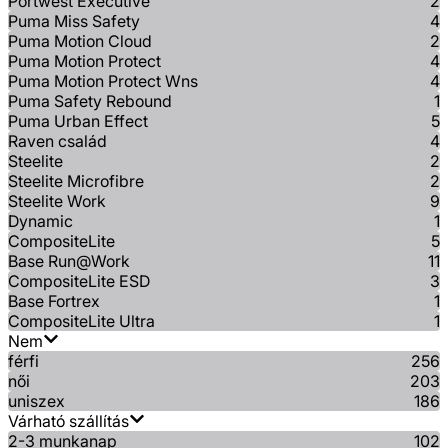
Portwest Executive
2
Puma Miss Safety
4
Puma Motion Cloud
2
Puma Motion Protect
4
Puma Motion Protect Wns
4
Puma Safety Rebound
1
Puma Urban Effect
5
Raven család
4
Steelite
2
Steelite Microfibre
2
Steelite Work
9
Dynamic
1
CompositeLite
5
Base Run@Work
11
CompositeLite ESD
3
Base Fortrex
1
CompositeLite Ultra
1
Nem
férfi
256
női
203
uniszex
186
Várható szállítás
2-3 munkanap
102