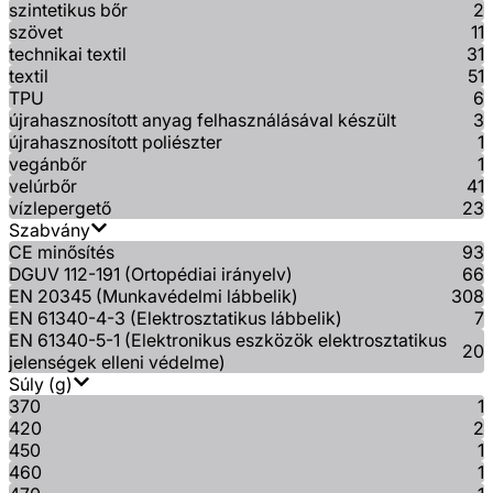
szintetikus bőr
2
szövet
11
technikai textil
31
textil
51
TPU
6
újrahasznosított anyag felhasználásával készült
3
újrahasznosított poliészter
1
vegánbőr
1
velúrbőr
41
vízlepergető
23
Szabvány
CE minősítés
93
DGUV 112-191 (Ortopédiai irányelv)
66
EN 20345 (Munkavédelmi lábbelik)
308
EN 61340-4-3 (Elektrosztatikus lábbelik)
7
EN 61340-5-1 (Elektronikus eszközök elektrosztatikus
20
jelenségek elleni védelme)
Súly (g)
370
1
420
2
450
1
460
1