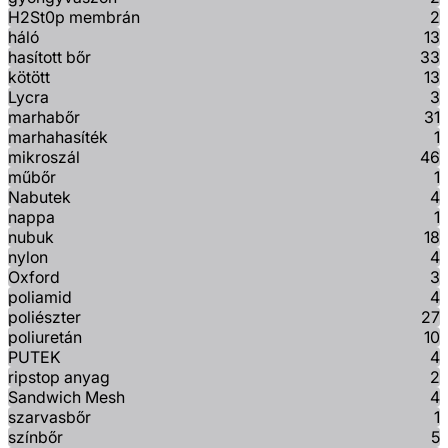
H2St0p membrán
2
háló
13
hasított bőr
33
kötött
13
Lycra
3
marhabőr
31
marhahasíték
1
mikroszál
46
műbőr
1
Nabutek
4
nappa
1
nubuk
18
nylon
4
Oxford
3
poliamid
4
poliészter
27
poliuretán
10
PUTEK
4
ripstop anyag
2
Sandwich Mesh
4
szarvasbőr
1
színbőr
5