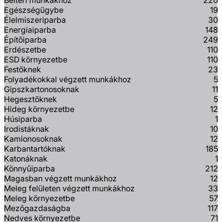
Beltéri munkákhoz
220
Egészségügybe
19
Élelmiszeriparba
30
Energiaiparba
148
Építőiparba
249
Erdészetbe
110
ESD környezetbe
110
Festőknek
23
Folyadékokkal végzett munkákhoz
5
Gipszkartonosoknak
11
Hegesztőknek
5
Hideg környezetbe
12
Húsiparba
1
Irodistáknak
10
Kamionosoknak
12
Karbantartóknak
185
Katonáknak
1
Könnyűiparba
212
Magasban végzett munkákhoz
12
Meleg felületen végzett munkákhoz
33
Meleg környezetbe
57
Mezőgazdaságba
117
Nedves környezetbe
71