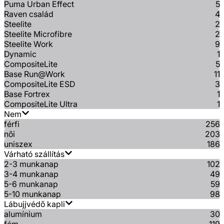
Puma Urban Effect
5
Raven család
4
Steelite
2
Steelite Microfibre
2
Steelite Work
9
Dynamic
1
CompositeLite
5
Base Run@Work
11
CompositeLite ESD
3
Base Fortrex
1
CompositeLite Ultra
1
Nem
férfi
256
női
203
uniszex
186
Várható szállítás
2-3 munkanap
102
3-4 munkanap
49
5-6 munkanap
59
5-10 munkanap
98
Lábujjvédő kapli
alumínium
30