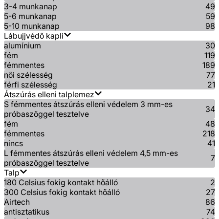
3-4 munkanap
49
5-6 munkanap
59
5-10 munkanap
98
Lábujjvédő kapli
alumínium
30
fém
119
fémmentes
189
női szélesség
77
férfi szélesség
21
Átszúrás elleni talplemez
S fémmentes átszúrás elleni védelem 3 mm-es
34
próbaszöggel tesztelve
fém
48
fémmentes
218
nincs
41
L fémmentes átszúrás elleni védelem 4,5 mm-es
7
próbaszöggel tesztelve
Talp
180 Celsius fokig kontakt hőálló
2
300 Celsius fokig kontakt hőálló
27
Airtech
86
antisztatikus
74