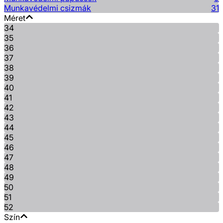
Munkavédelmi csizmák
31
Méret
34
35
36
37
38
39
40
41
42
43
44
45
46
47
48
49
50
51
52
Szín