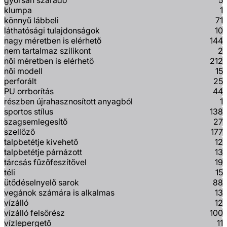
gyorsan száradó
5
klumpa
1
könnyű lábbeli
71
láthatósági tulajdonságok
10
nagy méretben is elérhető
144
nem tartalmaz szilikont
2
női méretben is elérhető
212
női modell
15
perforált
25
PU orrborítás
44
részben újrahasznosított anyagból
1
sportos stílus
138
szagsemlegesítő
27
szellőző
177
talpbetétje kivehető
12
talpbetétje párnázott
13
tárcsás fűzőfeszítővel
19
téli
15
ütődéselnyelő sarok
88
vegánok számára is alkalmas
13
vízálló
12
vízálló felsőrész
100
vízlepergető
11