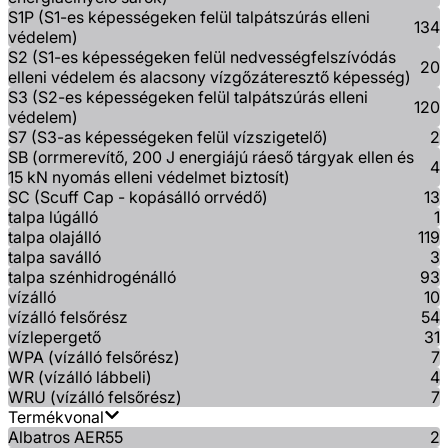
S1P (S1-es képességeken felül talpátszúrás elleni
134
védelem)
S2 (S1-es képességeken felül nedvességfelszívódás
20
elleni védelem és alacsony vízgőzáteresztő képesség)
S3 (S2-es képességeken felül talpátszúrás elleni
120
védelem)
S7 (S3-as képességeken felül vízszigetelő)
2
SB (orrmerevítő, 200 J energiájú ráeső tárgyak ellen és
4
15 kN nyomás elleni védelmet biztosít)
SC (Scuff Cap - kopásálló orrvédő)
13
talpa lúgálló
1
talpa olajálló
119
talpa saválló
3
talpa szénhidrogénálló
93
vízálló
10
vízálló felsőrész
54
vízlepergető
31
WPA (vízálló felsőrész)
7
WR (vízálló lábbeli)
4
WRU (vízálló felsőrész)
7
Termékvonal
Albatros AER55
2