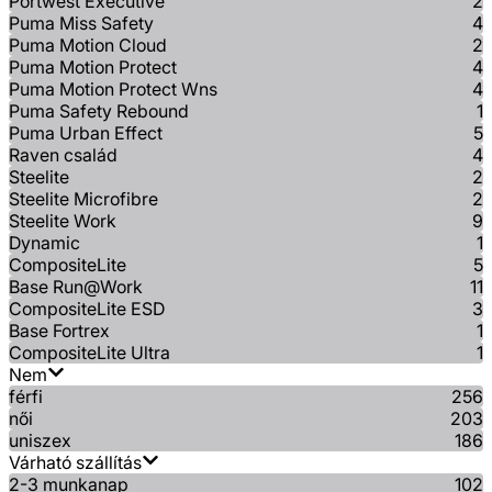
Portwest Executive
2
Puma Miss Safety
4
Puma Motion Cloud
2
Puma Motion Protect
4
Puma Motion Protect Wns
4
Puma Safety Rebound
1
Puma Urban Effect
5
Raven család
4
Steelite
2
Steelite Microfibre
2
Steelite Work
9
Dynamic
1
CompositeLite
5
Base Run@Work
11
CompositeLite ESD
3
Base Fortrex
1
CompositeLite Ultra
1
Nem
férfi
256
női
203
uniszex
186
Várható szállítás
2-3 munkanap
102