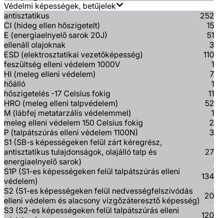
Védelmi képességek, betűjelek
antisztatikus
252
CI (hideg ellen hőszigetelt)
15
E (energiaelnyelő sarok 20J)
51
ellenáll olajoknak
3
ESD (elektrosztatikai vezetőképesség)
110
feszültség elleni védelem 1000V
1
HI (meleg elleni védelem)
7
hőálló
1
hőszigetelés -17 Celsius fokig
11
HRO (meleg elleni talpvédelem)
52
M (lábfej metatarzális védelemmel)
1
meleg elleni védelem 150 Celsius fokig
2
P (talpátszúrás elleni védelem 1100N)
3
S1 (SB-s képességeken felül zárt kéregrész,
antisztatikus tulajdonságok, olajálló talp és
27
energiaelnyelő sarok)
S1P (S1-es képességeken felül talpátszúrás elleni
134
védelem)
S2 (S1-es képességeken felül nedvességfelszívódás
20
elleni védelem és alacsony vízgőzáteresztő képesség)
S3 (S2-es képességeken felül talpátszúrás elleni
120