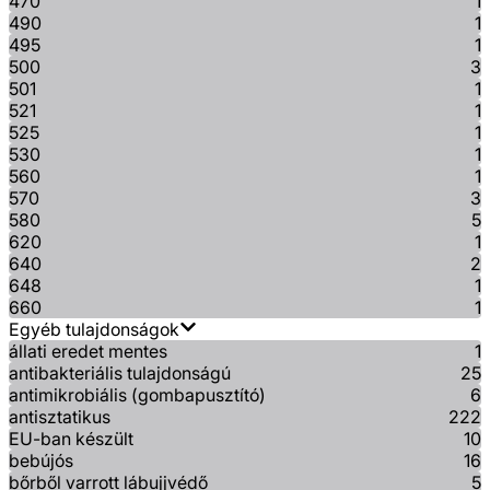
470
1
490
1
495
1
500
3
501
1
521
1
525
1
530
1
560
1
570
3
580
5
620
1
640
2
648
1
660
1
Egyéb tulajdonságok
állati eredet mentes
1
antibakteriális tulajdonságú
25
antimikrobiális (gombapusztító)
6
antisztatikus
222
EU-ban készült
10
bebújós
16
bőrből varrott lábujjvédő
5