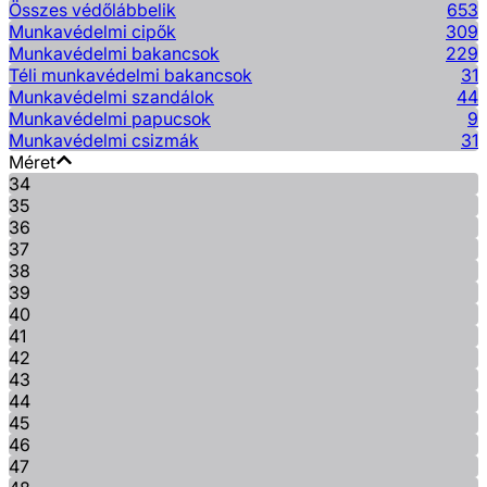
Összes védőlábbelik
653
Munkavédelmi cipők
309
Munkavédelmi bakancsok
229
Téli munkavédelmi bakancsok
31
Munkavédelmi szandálok
44
Munkavédelmi papucsok
9
Munkavédelmi csizmák
31
Méret
34
35
36
37
38
39
40
41
42
43
44
45
46
47