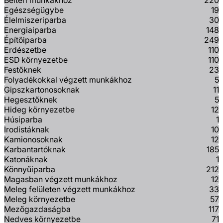
Beltéri munkákhoz
220
Egészségügybe
19
Élelmiszeriparba
30
Energiaiparba
148
Építőiparba
249
Erdészetbe
110
ESD környezetbe
110
Festőknek
23
Folyadékokkal végzett munkákhoz
5
Gipszkartonosoknak
11
Hegesztőknek
5
Hideg környezetbe
12
Húsiparba
1
Irodistáknak
10
Kamionosoknak
12
Karbantartóknak
185
Katonáknak
1
Könnyűiparba
212
Magasban végzett munkákhoz
12
Meleg felületen végzett munkákhoz
33
Meleg környezetbe
57
Mezőgazdaságba
117
Nedves környezetbe
71