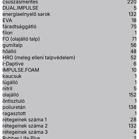
csúszásmentes
220
DUAL.IMPULSE
5
energiaelnyelő sarok
132
EVA
18
fáradtsággátló
75
filon
1
FO (olajálló talp)
71
gumitalp
56
hőálló
48
HRO (meleg elleni talpvédelem)
52
I-Daptive
6
IMPULSE.FOAM
10
kaucsuk
1
lúgálló
1
nitril
5
olajálló
152
öntisztuló
1
poliuretán
138
ragasztott
1
rétegeinek száma 1
28
rétegeinek száma 2
132
rétegeinek száma 3
4
Rubber Life Plus
2