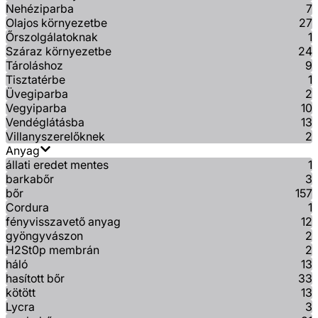
Nehéziparba
7
Olajos környezetbe
27
Őrszolgálatoknak
1
Száraz környezetbe
24
Tároláshoz
9
Tisztatérbe
1
Üvegiparba
2
Vegyiparba
10
Vendéglátásba
13
Villanyszerelőknek
2
Anyag
állati eredet mentes
1
barkabőr
3
bőr
157
Cordura
1
fényvisszavető anyag
12
gyöngyvászon
2
H2St0p membrán
2
háló
13
hasított bőr
33
kötött
13
Lycra
3