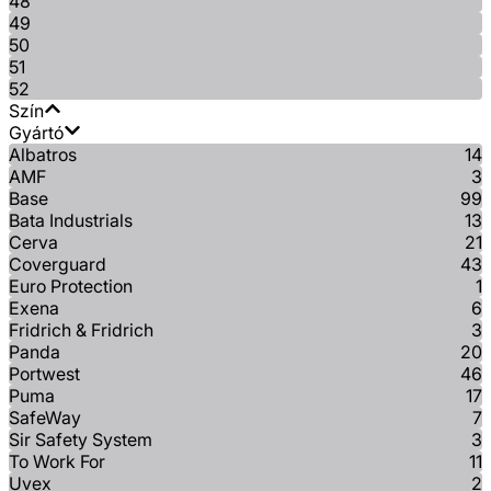
48
49
50
51
52
Szín
Gyártó
Albatros
14
AMF
3
Base
99
Bata Industrials
13
Cerva
21
Coverguard
43
Euro Protection
1
Exena
6
Fridrich & Fridrich
3
Panda
20
Portwest
46
Puma
17
SafeWay
7
Sir Safety System
3
To Work For
11
Uvex
2