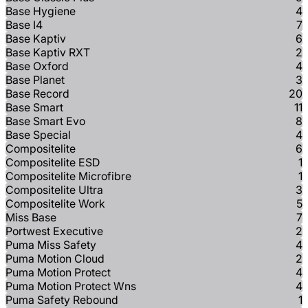
Base Hygiene
4
Base I4
7
Base Kaptiv
6
Base Kaptiv RXT
2
Base Oxford
4
Base Planet
3
Base Record
20
Base Smart
11
Base Smart Evo
8
Base Special
4
Compositelite
6
Compositelite ESD
1
Compositelite Microfibre
1
Compositelite Ultra
3
Compositelite Work
5
Miss Base
7
Portwest Executive
2
Puma Miss Safety
4
Puma Motion Cloud
2
Puma Motion Protect
4
Puma Motion Protect Wns
4
Puma Safety Rebound
1