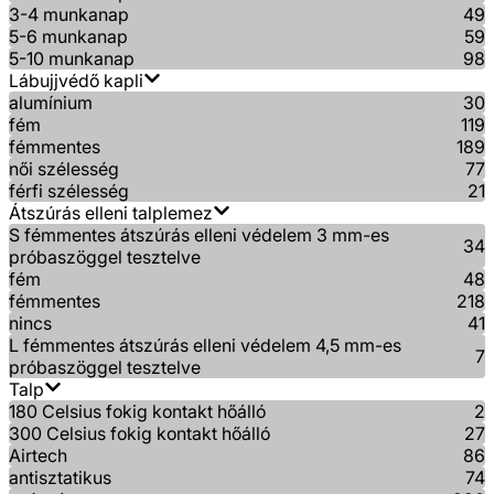
3-4 munkanap
49
5-6 munkanap
59
5-10 munkanap
98
Lábujjvédő kapli
alumínium
30
fém
119
fémmentes
189
női szélesség
77
férfi szélesség
21
Átszúrás elleni talplemez
S fémmentes átszúrás elleni védelem 3 mm-es
34
próbaszöggel tesztelve
fém
48
fémmentes
218
nincs
41
L fémmentes átszúrás elleni védelem 4,5 mm-es
7
próbaszöggel tesztelve
Talp
180 Celsius fokig kontakt hőálló
2
300 Celsius fokig kontakt hőálló
27
Airtech
86
antisztatikus
74