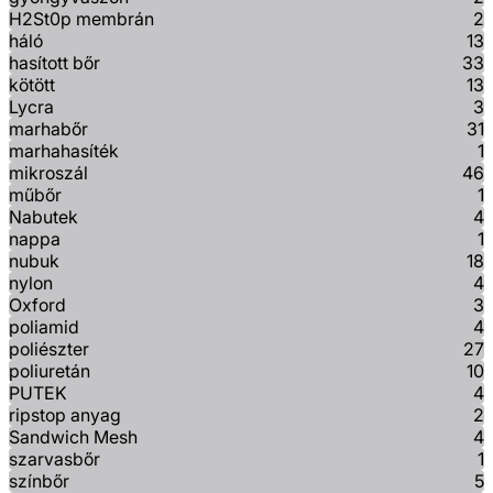
H2St0p membrán
2
háló
13
hasított bőr
33
kötött
13
Lycra
3
marhabőr
31
marhahasíték
1
mikroszál
46
műbőr
1
Nabutek
4
nappa
1
nubuk
18
nylon
4
Oxford
3
poliamid
4
poliészter
27
poliuretán
10
PUTEK
4
ripstop anyag
2
Sandwich Mesh
4
szarvasbőr
1
színbőr
5