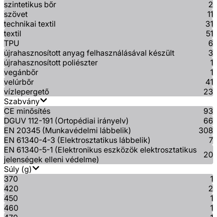
szintetikus bőr
2
szövet
11
technikai textil
31
textil
51
TPU
6
újrahasznosított anyag felhasználásával készült
3
újrahasznosított poliészter
1
vegánbőr
1
velúrbőr
41
vízlepergető
23
Szabvány
CE minősítés
93
DGUV 112-191 (Ortopédiai irányelv)
66
EN 20345 (Munkavédelmi lábbelik)
308
EN 61340-4-3 (Elektrosztatikus lábbelik)
7
EN 61340-5-1 (Elektronikus eszközök elektrosztatikus
20
jelenségek elleni védelme)
Súly (g)
370
1
420
2
450
1
460
1