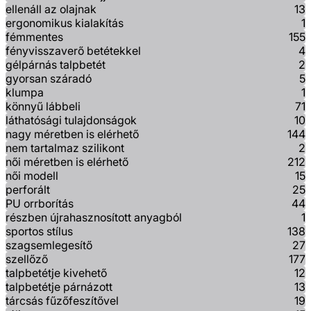
ellenáll az olajnak
13
ergonomikus kialakítás
1
fémmentes
155
fényvisszaverő betétekkel
4
gélpárnás talpbetét
2
gyorsan száradó
5
klumpa
1
könnyű lábbeli
71
láthatósági tulajdonságok
10
nagy méretben is elérhető
144
nem tartalmaz szilikont
2
női méretben is elérhető
212
női modell
15
perforált
25
PU orrborítás
44
részben újrahasznosított anyagból
1
sportos stílus
138
szagsemlegesítő
27
szellőző
177
talpbetétje kivehető
12
talpbetétje párnázott
13
tárcsás fűzőfeszítővel
19