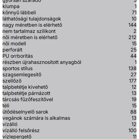
gyorsan száradó
5
klumpa
1
könnyű lábbeli
71
láthatósági tulajdonságok
10
nagy méretben is elérhető
144
nem tartalmaz szilikont
2
női méretben is elérhető
212
női modell
15
perforált
25
PU orrborítás
44
részben újrahasznosított anyagból
1
sportos stílus
138
szagsemlegesítő
27
szellőző
177
talpbetétje kivehető
12
talpbetétje párnázott
13
tárcsás fűzőfeszítővel
19
téli
15
ütődéselnyelő sarok
88
vegánok számára is alkalmas
13
vízálló
12
vízálló felsőrész
100
vízlepergető
11