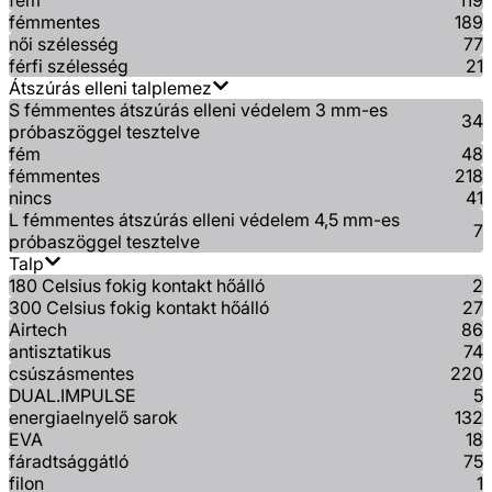
fém
119
fémmentes
189
női szélesség
77
férfi szélesség
21
Átszúrás elleni talplemez
S fémmentes átszúrás elleni védelem 3 mm-es
34
próbaszöggel tesztelve
fém
48
fémmentes
218
nincs
41
L fémmentes átszúrás elleni védelem 4,5 mm-es
7
próbaszöggel tesztelve
Talp
180 Celsius fokig kontakt hőálló
2
300 Celsius fokig kontakt hőálló
27
Airtech
86
antisztatikus
74
csúszásmentes
220
DUAL.IMPULSE
5
energiaelnyelő sarok
132
EVA
18
fáradtsággátló
75
filon
1