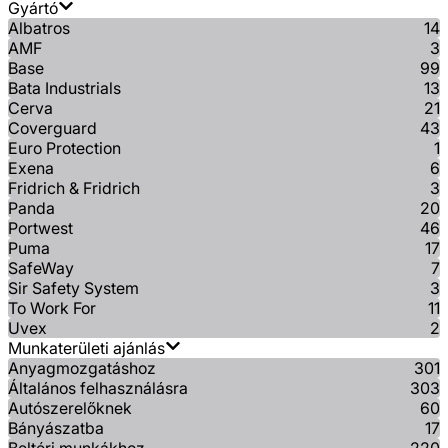
Gyártó
Albatros
14
AMF
3
Base
99
Bata Industrials
13
Cerva
21
Coverguard
43
Euro Protection
1
Exena
6
Fridrich & Fridrich
3
Panda
20
Portwest
46
Puma
17
SafeWay
7
Sir Safety System
3
To Work For
11
Uvex
2
Munkaterületi ajánlás
Anyagmozgatáshoz
301
Általános felhasználásra
303
Autószerelőknek
60
Bányászatba
17