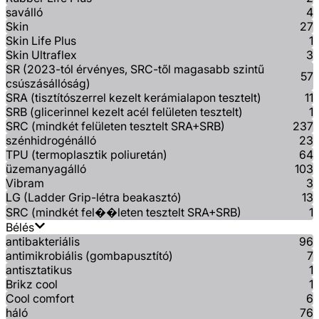
saválló
4
Skin
27
Skin Life Plus
1
Skin Ultraflex
3
SR (2023-tól érvényes, SRC-től magasabb szintű
57
csúszásállóság)
SRA (tisztítószerrel kezelt kerámialapon tesztelt)
11
SRB (glicerinnel kezelt acél felületen tesztelt)
1
SRC (mindkét felületen tesztelt SRA+SRB)
237
szénhidrogénálló
23
TPU (termoplasztik poliuretán)
64
üzemanyagálló
103
Vibram
3
LG (Ladder Grip-létra beakasztó)
13
SRC (mindkét fel��leten tesztelt SRA+SRB)
1
Bélés
antibakteriális
96
antimikrobiális (gombapusztító)
7
antisztatikus
1
Brikz cool
1
Cool comfort
6
háló
76