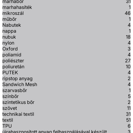
marhabőr
31
marhahasíték
1
mikroszál
46
műbőr
1
Nabutek
4
nappa
1
nubuk
18
nylon
4
Oxford
3
poliamid
4
poliészter
27
poliuretán
10
PUTEK
4
ripstop anyag
2
Sandwich Mesh
4
szarvasbőr
1
színbőr
5
szintetikus bőr
2
szövet
11
technikai textil
31
textil
51
TPU
6
újrahasznosított anyag felhasználásával készült
3