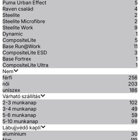
Puma Urban Effect
5
Raven család
4
Steelite
2
Steelite Microfibre
2
Steelite Work
9
Dynamic
1
CompositeLite
5
Base Run@Work
11
CompositeLite ESD
3
Base Fortrex
1
CompositeLite Ultra
1
Nem
férfi
256
női
203
uniszex
186
Várható szállítás
2-3 munkanap
102
3-4 munkanap
49
5-6 munkanap
59
5-10 munkanap
98
Lábujjvédő kapli
alumínium
30