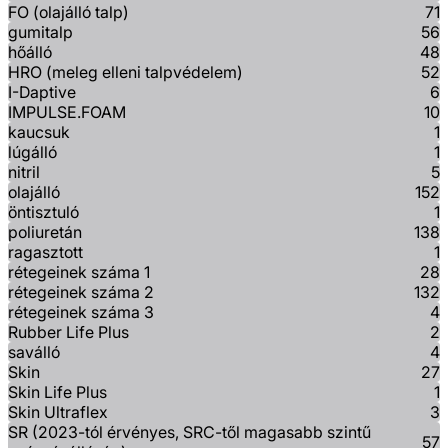
FO (olajálló talp)
71
gumitalp
56
hőálló
48
HRO (meleg elleni talpvédelem)
52
I-Daptive
6
IMPULSE.FOAM
10
kaucsuk
1
lúgálló
1
nitril
5
olajálló
152
öntisztuló
1
poliuretán
138
ragasztott
1
rétegeinek száma 1
28
rétegeinek száma 2
132
rétegeinek száma 3
4
Rubber Life Plus
2
saválló
4
Skin
27
Skin Life Plus
1
Skin Ultraflex
3
SR (2023-tól érvényes, SRC-től magasabb szintű
57