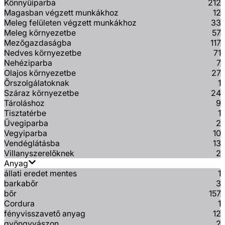
Könnyűiparba
212
Magasban végzett munkákhoz
12
Meleg felületen végzett munkákhoz
33
Meleg környezetbe
57
Mezőgazdaságba
117
Nedves környezetbe
71
Nehéziparba
7
Olajos környezetbe
27
Őrszolgálatoknak
1
Száraz környezetbe
24
Tároláshoz
9
Tisztatérbe
1
Üvegiparba
2
Vegyiparba
10
Vendéglátásba
13
Villanyszerelőknek
2
Anyag
állati eredet mentes
1
barkabőr
3
bőr
157
Cordura
1
fényvisszavető anyag
12
gyöngyvászon
2