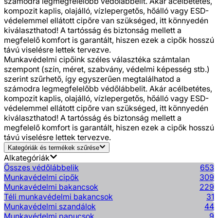
számodra legmegfelelőbb védőlábbelit. Akár acélbetétes,
kompozit kaplis, olajálló, vízlepergetős, hőálló vagy ESD-
védelemmel ellátott cipőre van szükséged, itt könnyedén
kiválaszthatod! A tartósság és biztonság mellett a
megfelelő komfort is garantált, hiszen ezek a cipők hosszú
távú viselésre lettek tervezve.
Munkavédelmi cipőink széles választéka számtalan
szempont (szín, méret, szabvány, védelmi képesség stb.)
szerint szűrhető, így egyszerűen megtalálhatod a
számodra legmegfelelőbb védőlábbelit. Akár acélbetétes,
kompozit kaplis, olajálló, vízlepergetős, hőálló vagy ESD-
védelemmel ellátott cipőre van szükséged, itt könnyedén
kiválaszthatod! A tartósság és biztonság mellett a
megfelelő komfort is garantált, hiszen ezek a cipők hosszú
távú viselésre lettek tervezve.
Kategóriák és termékek szűrése
Alkategóriák
Összes védőlábbelik
653
Munkavédelmi cipők
309
Munkavédelmi bakancsok
229
Téli munkavédelmi bakancsok
31
Munkavédelmi szandálok
44
Munkavédelmi papucsok
9