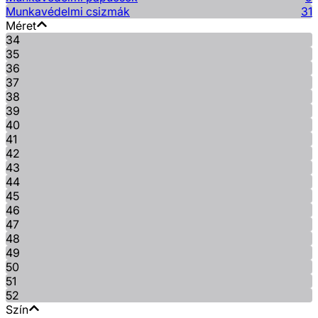
Munkavédelmi csizmák
31
Méret
34
35
36
37
38
39
40
41
42
43
44
45
46
47
48
49
50
51
52
Szín