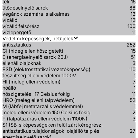
téli
15
ütődéselnyelő sarok
88
vegánok számára is alkalmas
13
vízálló
12
vízálló felsőrész
100
vízlepergető
11
Védelmi képességek, betűjelek
antisztatikus
252
CI (hideg ellen hőszigetelt)
15
E (energiaelnyelő sarok 20J)
51
ellenáll olajoknak
3
ESD (elektrosztatikai vezetőképesség)
110
feszültség elleni védelem 1000V
1
HI (meleg elleni védelem)
7
hőálló
1
hőszigetelés -17 Celsius fokig
11
HRO (meleg elleni talpvédelem)
52
M (lábfej metatarzális védelemmel)
1
meleg elleni védelem 150 Celsius fokig
2
P (talpátszúrás elleni védelem 1100N)
3
S1 (SB-s képességeken felül zárt kéregrész,
antisztatikus tulajdonságok, olajálló talp és
27
energiaelnyelő sarok)