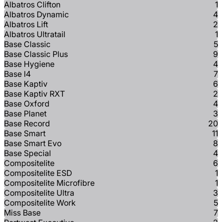
Albatros Clifton
1
Albatros Dynamic
4
Albatros Lift
2
Albatros Ultratail
1
Base Classic
5
Base Classic Plus
9
Base Hygiene
4
Base I4
7
Base Kaptiv
6
Base Kaptiv RXT
2
Base Oxford
4
Base Planet
3
Base Record
20
Base Smart
11
Base Smart Evo
8
Base Special
4
Compositelite
6
Compositelite ESD
1
Compositelite Microfibre
1
Compositelite Ultra
3
Compositelite Work
5
Miss Base
7