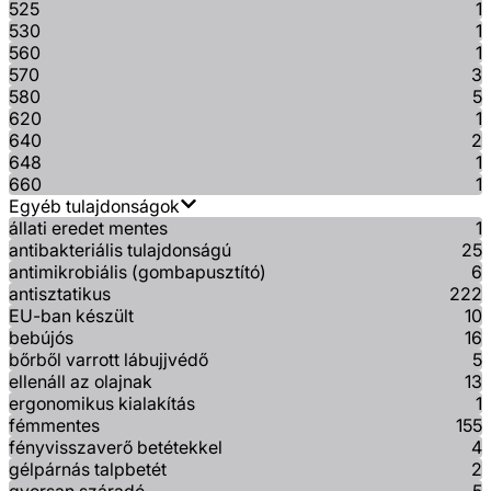
525
1
530
1
560
1
570
3
580
5
620
1
640
2
648
1
660
1
Egyéb tulajdonságok
állati eredet mentes
1
antibakteriális tulajdonságú
25
antimikrobiális (gombapusztító)
6
antisztatikus
222
EU-ban készült
10
bebújós
16
bőrből varrott lábujjvédő
5
ellenáll az olajnak
13
ergonomikus kialakítás
1
fémmentes
155
fényvisszaverő betétekkel
4
gélpárnás talpbetét
2