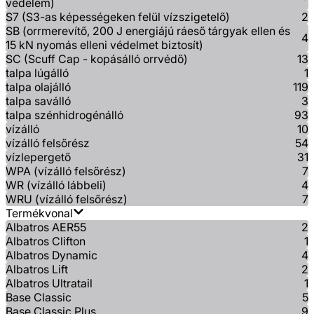
védelem)
S7 (S3-as képességeken felül vízszigetelő)
2
SB (orrmerevítő, 200 J energiájú ráeső tárgyak ellen és
4
15 kN nyomás elleni védelmet biztosít)
SC (Scuff Cap - kopásálló orrvédő)
13
talpa lúgálló
1
talpa olajálló
119
talpa saválló
3
talpa szénhidrogénálló
93
vízálló
10
vízálló felsőrész
54
vízlepergető
31
WPA (vízálló felsőrész)
7
WR (vízálló lábbeli)
4
WRU (vízálló felsőrész)
7
Termékvonal
Albatros AER55
2
Albatros Clifton
1
Albatros Dynamic
4
Albatros Lift
2
Albatros Ultratail
1
Base Classic
5
Base Classic Plus
9