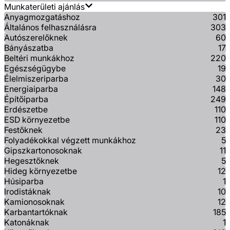
Munkaterületi ajánlás
Anyagmozgatáshoz
301
Általános felhasználásra
303
Autószerelőknek
60
Bányászatba
17
Beltéri munkákhoz
220
Egészségügybe
19
Élelmiszeriparba
30
Energiaiparba
148
Építőiparba
249
Erdészetbe
110
ESD környezetbe
110
Festőknek
23
Folyadékokkal végzett munkákhoz
5
Gipszkartonosoknak
11
Hegesztőknek
5
Hideg környezetbe
12
Húsiparba
1
Irodistáknak
10
Kamionosoknak
12
Karbantartóknak
185
Katonáknak
1