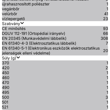
újrahasznosított poliészter
1
vegánbőr
1
velúrbőr
41
vízlepergető
23
Szabvány
CE minősítés
93
DGUV 112-191 (Ortopédiai irányelv)
66
EN 20345 (Munkavédelmi lábbelik)
308
EN 61340-4-3 (Elektrosztatikus lábbelik)
7
EN 61340-5-1 (Elektronikus eszközök elektrosztatikus
20
jelenségek elleni védelme)
Súly (g)
370
1
420
2
450
1
460
1
470
1
490
1
495
1
500
3
501
1
521
1