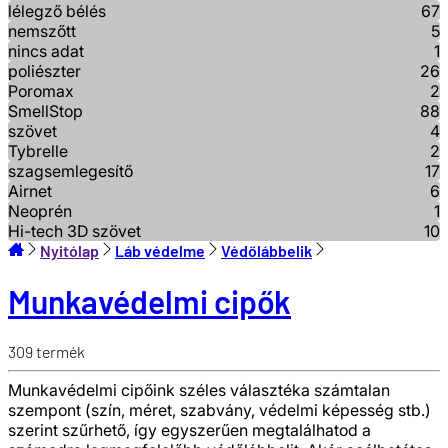
lélegző bélés
67
nemszőtt
5
nincs adat
1
poliészter
26
Poromax
2
SmellStop
88
szövet
4
Tybrelle
2
szagsemlegesítő
17
Airnet
6
Neoprén
1
Hi-tech 3D szövet
10
Nyitólap
Láb védelme
Védőlábbelik
Munkavédelmi cipők
309
termék
Munkavédelmi cipőink széles választéka számtalan
szempont (szín, méret, szabvány, védelmi képesség stb.)
szerint szűrhető, így egyszerűen megtalálhatod a